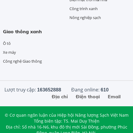
Công trình xanh
Nông nghiệp sạch
Giao thông xanh
Ô tô
Xe máy
Công nghệ Giao thông
Lượt truy cập:
Đang online:
163652888
610
Địa chỉ
Điện thoại
Email
© Cơ quan ngôn luận của Hiệp hội Năng lượng Sạch Việt Nam
Tổng biên tập: TS. Mai Duy Thiện
Địa chỉ: Số nhà 16-N6, khu đô thị mới Sài Đồng, phường Phúc
Đồng, quận Long Biên, Hà Nội.