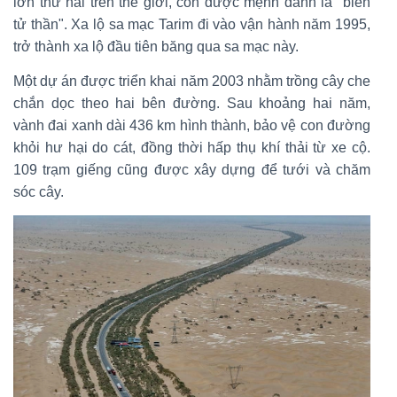
lớn thứ hai trên thế giới, còn được mệnh danh là "biển
tử thần". Xa lộ sa mạc Tarim đi vào vận hành năm 1995,
trở thành xa lộ đầu tiên băng qua sa mạc này.
Một dự án được triển khai năm 2003 nhằm trồng cây che
chắn dọc theo hai bên đường. Sau khoảng hai năm,
vành đai xanh dài 436 km hình thành, bảo vệ con đường
khỏi hư hại do cát, đồng thời hấp thụ khí thải từ xe cộ.
109 trạm giếng cũng được xây dựng để tưới và chăm
sóc cây.