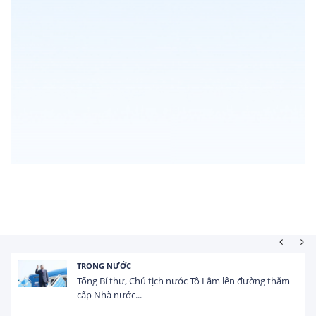
HOẠT ĐỘNG ĐẦU TƯ
Tổng vốn FDI đăng ký vào Việt Nam đạt gần 25 tỷ
USD trong 5 tháng...