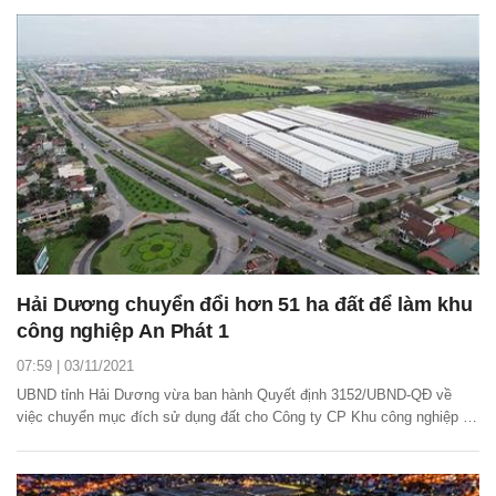
Hải Dương chuyển đổi hơn 51 ha đất để làm khu
công nghiệp An Phát 1
07:59 | 03/11/2021
UBND tỉnh Hải Dương vừa ban hành Quyết định 3152/UBND-QĐ về
việc chuyển mục đích sử dụng đất cho Công ty CP Khu công nghiệp kỹ
thuật cao An Phát 1 thuê đất (đợt 1) thực hiện dự án đầu tư phát triển
kết cấu hạ tầng khu công nghiệp An Phát 1, huyện Nam Sách.