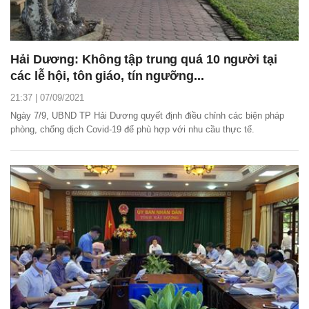
Hải Dương: Không tập trung quá 10 người tại
các lễ hội, tôn giáo, tín ngưỡng...
21:37 | 07/09/2021
Ngày 7/9, UBND TP Hải Dương quyết định điều chỉnh các biện pháp
phòng, chống dịch Covid-19 để phù hợp với nhu cầu thực tế.