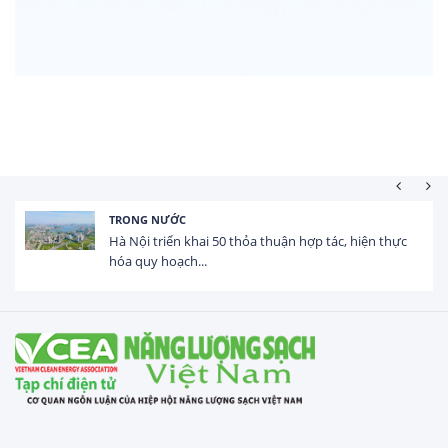
HOẠT ĐỘNG ĐẦU TƯ
Tổng vốn FDI đăng ký vào Việt Nam đạt gần 25 tỷ
USD trong 5 tháng...