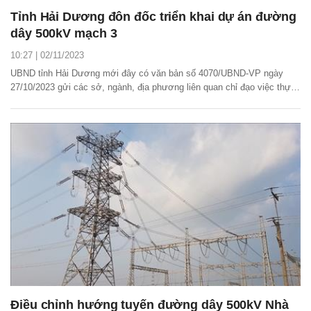
Tỉnh Hải Dương đôn đốc triển khai dự án đường
dây 500kV mạch 3
10:27 | 02/11/2023
UBND tỉnh Hải Dương mới đây có văn bản số 4070/UBND-VP ngày
27/10/2023 gửi các sở, ngành, địa phương liên quan chỉ đạo việc thực
hiện kết luận của Phó Thủ tướng Chính phủ Trần Hồng Hà nhằm triển
khai dự án đường dây 500kV mạch 3 từ Quảng Trạch (Quảng Bình)
đến Phố Nối (Hưng Yên).
Điều chỉnh hướng tuyến đường dây 500kV Nhà