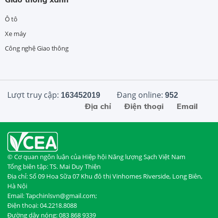
Ô tô
Xe máy
Công nghệ Giao thông
Lượt truy cập:
Đang online:
163452019
952
Địa chỉ
Điện thoại
Email
© Cơ quan ngôn luận của Hiệp hội Năng lượng Sạch Việt Nam
Tổng biên tập: TS. Mai Duy Thiện
Địa chỉ: Số 09 Hoa Sữa 07 Khu đô thị Vinhomes Riverside, Long Biên,
Hà Nội
Email: Tapchinlsvn@gmail.com;
Điện thoại: 04.2218.8088
Đường dây nóng: 083 868 9339