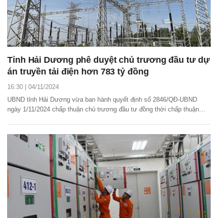
Tỉnh Hải Dương phê duyệt chủ trương đầu tư dự
án truyền tải điện hơn 783 tỷ đồng
16:30 | 04/11/2024
UBND tỉnh Hải Dương vừa ban hành quyết định số 2846/QĐ-UBND
ngày 1/11/2024 chấp thuận chủ trương đầu tư đồng thời chấp thuận
nhà đầu tư thực hiện dự án trạm biến áp 220kV Tân Việt và đường dây
220kV Tân Việt (Bình Giang) – rẽ Gia Lộc – Phố Nối.