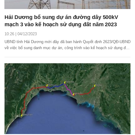
Hải Dương bổ sung dự án đường dây 500kV
mạch 3 vào kế hoạch sử dụng đất năm 2023
10:26 | 04/12/2023
UBND tỉnh Hải Dương mới đây đã ban hành Quyết định 2623/QĐ-UBND
về việc bổ sung danh mục dự án, công trình vào kế hoạch sử dụng đất
năm 2023 các huyện, thành phố, trong đó có dự án đường dây 500kV
mạch 3 cung đoạn Nhà máy nhiệt điện Nam Định I - Phố Nối.