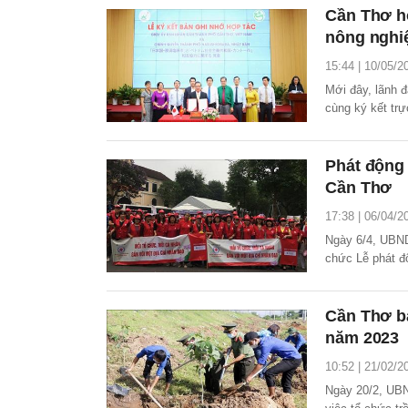
Cần Thơ hợ
nông nghiệ
15:44 | 10/05/2
Mới đây, lãnh 
cùng ký kết trự
song phương.
Phát động
Cần Thơ
17:38 | 06/04/2
Ngày 6/4, UBND
chức Lễ phát đ
Cần Thơ b
năm 2023
10:52 | 21/02/2
Ngày 20/2, UB