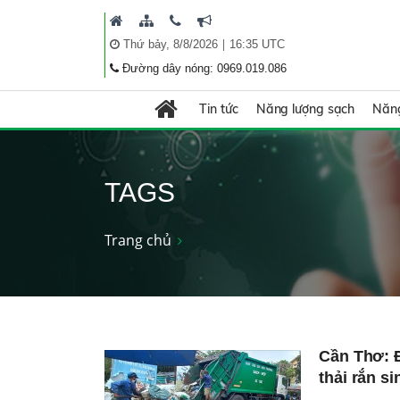
|
Thứ bảy, 8/8/2026
16:35 UTC
Đường dây nóng: 0969.019.086
Tin tức
Năng lượng sạch
Năng
TAGS
Trang chủ
Cần Thơ: 
thải rắn si