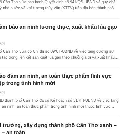
ố Cần Thơ vừa ban hành Quyết định số 941/QĐ-UBND về quy chế
lý nhà nước về khí tượng thủy văn (KTTV) trên địa bàn thành phố.
m bảo an ninh lương thực, xuất khẩu lúa gạo
024
 Cần Thơ vừa có Chỉ thị số 09/CT-UBND về việc tăng cường sự
 tác trong liên kết sản xuất lúa gạo theo chuỗi giá trị và xuất khẩu
rên địa bàn các huyện Thới Lai, Cờ Đỏ, Vĩnh Thạch.
o đảm an ninh, an toàn thực phẩm lĩnh vực
p trong tình hình mới
024
D thành phố Cần Thơ đã có Kế hoạch số 31/KH-UBND về việc tăng
an ninh, an toàn thực phẩm trong tình hình mới thuộc lĩnh vực
n địa bàn.
i trường, xây dựng thành phố Cần Thơ xanh –
 – an toàn