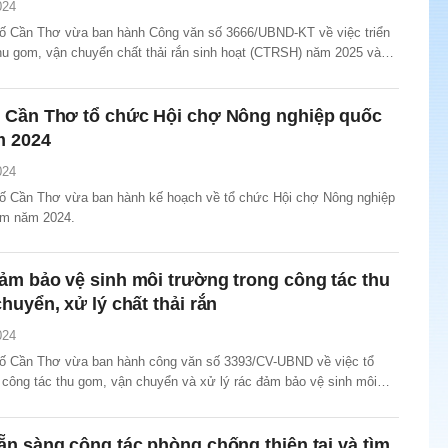
024
 Cần Thơ vừa ban hành Công văn số 3666/UBND-KT về việc triển
thu gom, vận chuyển chất thải rắn sinh hoạt (CTRSH) năm 2025 và
eo trên địa bàn.
 Cần Thơ tổ chức Hội chợ Nông nghiệp quốc
m 2024
024
 Cần Thơ vừa ban hành kế hoạch về tổ chức Hội chợ Nông nghiệp
am năm 2024.
m bảo vệ sinh môi trường trong công tác thu
huyển, xử lý chất thải rắn
024
ố Cần Thơ vừa ban hành công văn số 3393/CV-UBND về việc tổ
 công tác thu gom, vận chuyển và xử lý rác đảm bảo vệ sinh môi
 bàn thành phố.
n sàng công tác phòng chống thiên tai và tìm