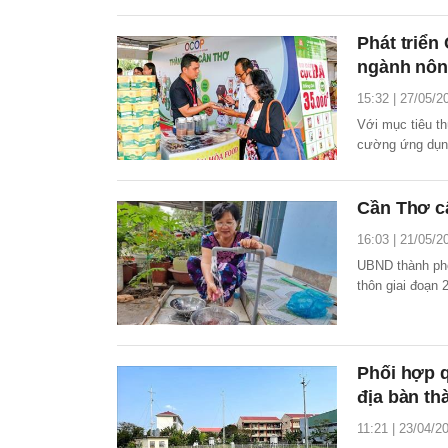
chế địa phương
(Hà Lan) tài trợ
Phát triển
ngành nôn
15:32 | 27/05/2
Với mục tiêu th
cường ứng dụng
ban hành Kế ho
(OCOP) trên đị
Cần Thơ c
16:03 | 21/05/2
UBND thành ph
thôn giai đoạn 
Phối hợp q
địa bàn t
11:21 | 23/04/2