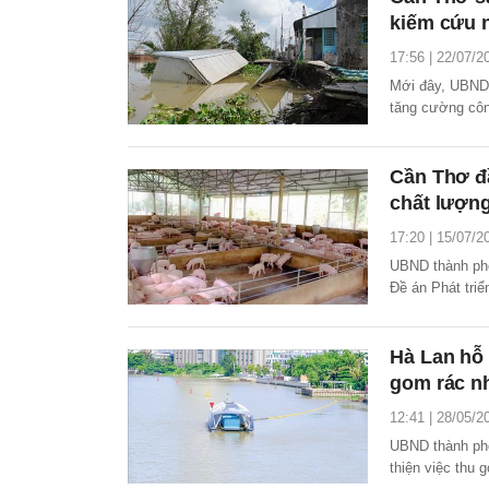
kiếm cứu 
17:56 | 22/07/2
Mới đây, UBND 
tăng cường công
phố.
Cần Thơ đầ
chất lượn
17:20 | 15/07/2
UBND thành ph
Đề án Phát triể
Hà Lan hỗ 
gom rác n
12:41 | 28/05/2
UBND thành phố
thiện việc thu 