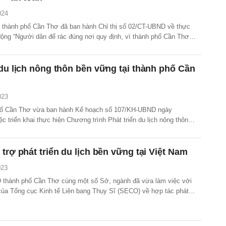
024
thành phố Cần Thơ đã ban hành Chỉ thị số 02/CT-UBND về thực
động “Người dân để rác đúng nơi quy định, vì thành phố Cần Thơ
ẹp – an toàn”.
 du lịch nông thôn bền vững tại thành phố Cần
023
ố Cần Thơ vừa ban hành Kế hoạch số 107/KH-UBND ngày
ệc triển khai thực hiện Chương trình Phát triển du lịch nông thôn
 nông thôn mới đến năm 2025 trên địa bàn thành phố Cần Thơ.
 trợ phát triển du lịch bền vững tại Việt Nam
023
thành phố Cần Thơ cùng một số Sở, ngành đã vừa làm việc với
của Tổng cục Kinh tế Liên bang Thụy Sĩ (SECO) về hợp tác phát
hành phố Cần Thơ nói riêng và Việt Nam nói chung.