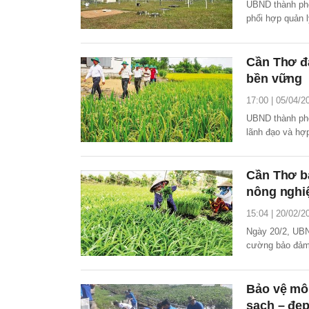
UBND thành ph
phối hợp quản 
Cần Thơ đả
bền vững
17:00 | 05/04/2
UBND thành phố
lãnh đạo và hợp
gạo bền vững t
Cần Thơ bả
nông nghiệ
15:04 | 20/02/2
Ngày 20/2, UBN
cường bảo đảm 
nông nghiệp trê
Bảo vệ mô
sạch – đẹp