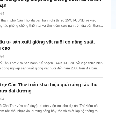
nạn
024
thành phố Cần Thơ đã ban hành chỉ thị số 15/CT-UBND về việc
 tác phòng chống thiên tai và tìm kiếm cứu nạn trên địa bàn thành
u tư sản xuất giống vật nuôi có năng suất,
g cao
024
ố Cần Thơ vừa ban hành Kế hoạch 144/KH-UBND về việc thực hiện
n công nghiệp sản xuất giống vật nuôi đến năm 2030 trên địa bàn.
trợ Cần Thơ triển khai hiệu quả công tác thu
hựa đại dương
024
 Cần Thơ vừa phê duyệt khoản viện trợ cho dự án “Thí điểm cải
gom rác thải nhựa đại dương bằng bẫy rác và thiết lập hệ thống tái