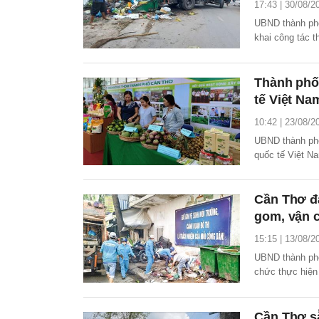
17:43 | 30/08/2
UBND thành phố
khai công tác 
các năm tiếp th
Thành phố
tế Việt Na
10:42 | 23/08/2
UBND thành phố
quốc tế Việt N
Cần Thơ đả
gom, vận c
15:15 | 13/08/2
UBND thành ph
chức thực hiện
trường trên địa
Cần Thơ sẵ