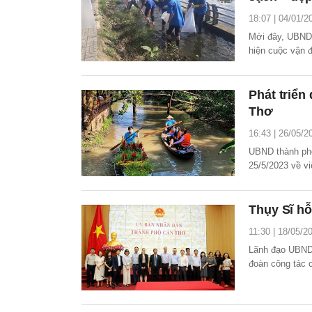
18:07 | 04/01/2
Mới đây, UBND 
hiện cuộc vận 
xanh – sạch – đ
Phát triển
Thơ
16:43 | 26/05/2
UBND thành ph
25/5/2023 về vi
trong xây dựng
Thụy Sĩ hỗ
11:30 | 18/05/2
Lãnh đạo UBND 
đoàn công tác 
triển du lịch t