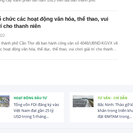
ồng cây xanh phân tán năm 2023 trên địa bàn thành phố.
 chức các hoạt động văn hóa, thể thao, vui
rí cho thanh niên
022
 thành phố Cần Thơ đã ban hành công văn số 4046/UBND-KGVX về
c hoạt động văn hóa, thể dục, thể thao, vui chơi giải trí cho thanh
HOẠT ĐỘNG ĐẦU TƯ
TƯ VẤN - CHỈ DẪN
Tổng vốn FDI đăng ký vào
Bắc Ninh: Tháo gỡ 
Việt Nam đạt gần 25 tỷ
khăn trong triển kha
USD trong 5 tháng...
đặt ĐMTAM trong...