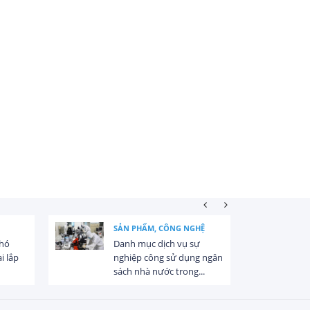
SẢN PHẨM, CÔNG NGHỆ
khó
Danh mục dịch vụ sự
i lắp
nghiệp công sử dụng ngân
sách nhà nước trong...