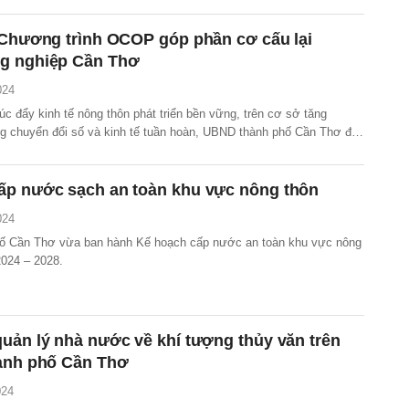
 tại Cần Thơ” do Tổ chức Recycled Island Foundation - Clear Rivers
.
 Chương trình OCOP góp phần cơ cấu lại
g nghiệp Cần Thơ
024
úc đẩy kinh tế nông thôn phát triển bền vững, trên cơ sở tăng
 chuyển đổi số và kinh tế tuần hoàn, UBND thành phố Cần Thơ đã
ạch số 109/KH-UBND thực hiện Đề án “Mỗi xã một sản phẩm”
a bàn năm 2024.
ấp nước sạch an toàn khu vực nông thôn
024
ố Cần Thơ vừa ban hành Kế hoạch cấp nước an toàn khu vực nông
2024 – 2028.
uản lý nhà nước về khí tượng thủy văn trên
hành phố Cần Thơ
024