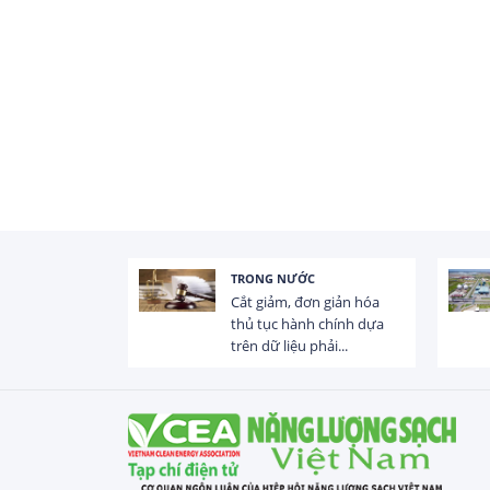
TRONG NƯỚC
 trị dòng chảy
Cắt giảm, đơn giản hóa
hạ lưu 831 đập,
thủ tục hành chính dựa
trên dữ liệu phải...