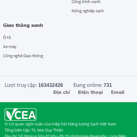
Công trình xanh
Nông nghiệp sạch
Giao thông xanh
Ô tô
Xe máy
Công nghệ Giao thông
Lượt truy cập:
Đang online:
163432426
731
Địa chỉ
Điện thoại
Email
© Cơ quan ngôn luận của Hiệp hội Năng lượng Sạch Việt Nam
Tổng biên tập: TS. Mai Duy Thiện
Địa chỉ: Số 09 Hoa Sữa 07 Khu đô thị Vinhomes Riverside, Long Biên,