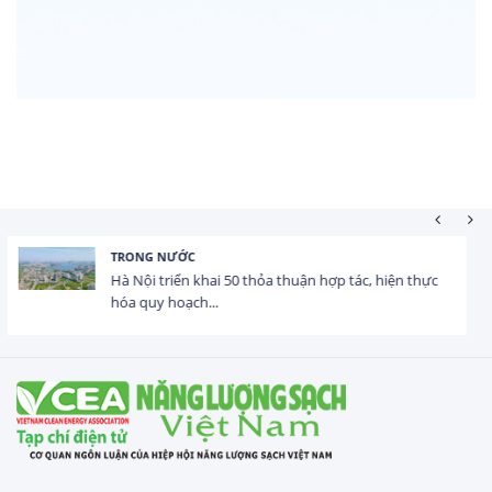
HOẠT ĐỘNG ĐẦU TƯ
Tổng vốn FDI đăng ký vào Việt Nam đạt gần 25 tỷ
USD trong 5 tháng...