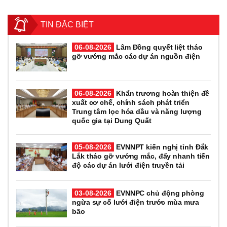
TIN ĐẶC BIỆT
06-08-2026
Lâm Đồng quyết liệt tháo
gỡ vướng mắc các dự án nguồn điện
06-08-2026
Khẩn trương hoàn thiện đề
xuất cơ chế, chính sách phát triển
Trung tâm lọc hóa dầu và năng lượng
quốc gia tại Dung Quất
05-08-2026
EVNNPT kiến nghị tỉnh Đắk
Lắk tháo gỡ vướng mắc, đẩy nhanh tiến
độ các dự án lưới điện truyền tải
03-08-2026
EVNNPC chủ động phòng
ngừa sự cố lưới điện trước mùa mưa
bão