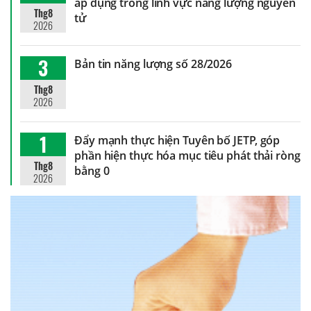
áp dụng trong lĩnh vực năng lượng nguyên
Thg8
tử
2026
3
Bản tin năng lượng số 28/2026
Thg8
2026
1
Đẩy mạnh thực hiện Tuyên bố JETP, góp
phần hiện thực hóa mục tiêu phát thải ròng
Thg8
bằng 0
2026