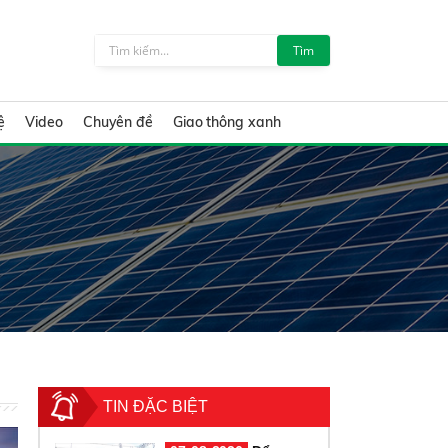
Tìm
ệ
Video
Chuyên đề
Giao thông xanh
TIN ĐẶC BIỆT