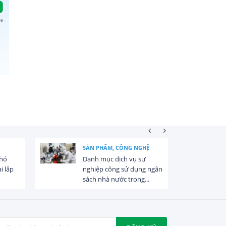
SẢN PHẨM, CÔNG NGHỆ
khó
Danh mục dịch vụ sự
i lắp
nghiệp công sử dụng ngân
sách nhà nước trong...