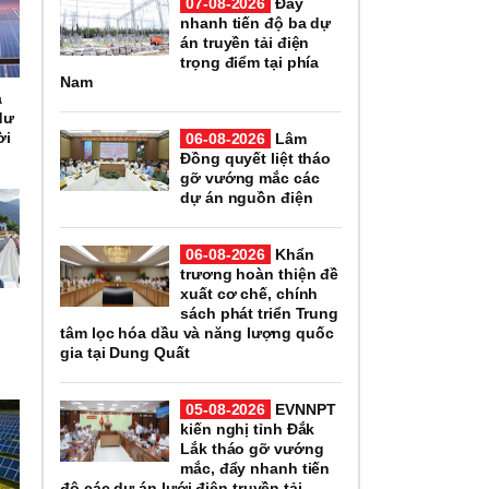
07-08-2026
Đẩy
nhanh tiến độ ba dự
án truyền tải điện
trọng điểm tại phía
Nam
a
dư
ời
06-08-2026
Lâm
Đồng quyết liệt tháo
gỡ vướng mắc các
dự án nguồn điện
06-08-2026
Khẩn
trương hoàn thiện đề
xuất cơ chế, chính
sách phát triển Trung
tâm lọc hóa dầu và năng lượng quốc
gia tại Dung Quất
05-08-2026
EVNNPT
kiến nghị tỉnh Đắk
Lắk tháo gỡ vướng
mắc, đẩy nhanh tiến
độ các dự án lưới điện truyền tải