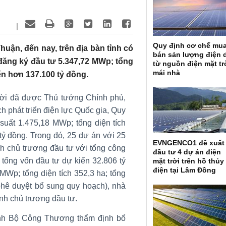
|
Quy định cơ chế mu
ận, đến nay, trên địa bàn tỉnh có
bán sản lượng điện 
 đăng ký đầu tư 5.347,72 MWp; tổng
từ nguồn điện mặt tr
mái nhà
ến hơn 137.100 tỷ đồng.
rời đã được Thủ tướng Chính phủ,
phát triển điện lực Quốc gia, Quy
 suất 1.475,18 MWp; tổng diện tích
tỷ đồng. Trong đó, 25 dự án với 25
EVNGENCO1 đề xuất
h chủ trương đầu tư với tổng công
đầu tư 4 dự án điện
 tổng vốn đầu tư dự kiến 32.806 tỷ
mặt trời trên hồ thủy
điện tại Lâm Đồng
MWp; tổng diện tích 352,3 ha; tổng
phê duyệt bổ sung quy hoạch), nhà
ịnh chủ trương đầu tư.
ình Bộ Công Thương thẩm định bổ