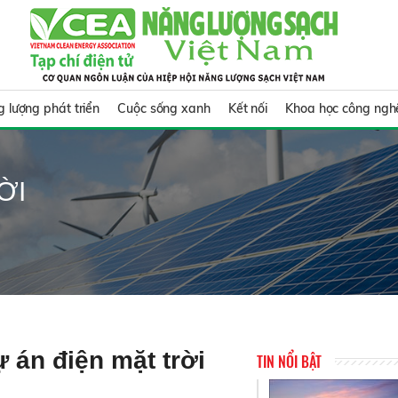
 lượng phát triển
Cuộc sống xanh
Kết nối
Khoa học công ngh
ỜI
 án điện mặt trời
TIN NỔI BẬT