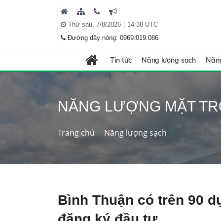
|
Thứ sáu, 7/8/2026
14:38 UTC
Đường dây nóng: 0969.019.086
Tin tức
Năng lượng sạch
Năng
NĂNG LƯỢNG MẶT TR
Trang chủ
Năng lượng sạch
Bình Thuận có trên 90 dự
đăng ký đầu tư