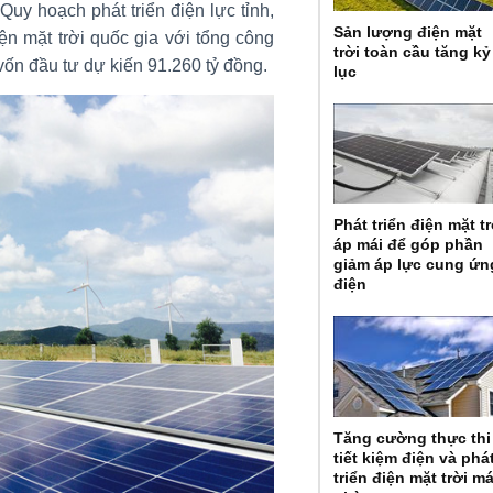
Quy hoạch phát triển điện lực tỉnh,
Sản lượng điện mặt
ện mặt trời quốc gia với tổng công
trời toàn cầu tăng kỷ
vốn đầu tư dự kiến 91.260 tỷ đồng.
lục
Phát triển điện mặt tr
áp mái để góp phần
giảm áp lực cung ứn
điện
Tăng cường thực thi
tiết kiệm điện và phá
triển điện mặt trời má