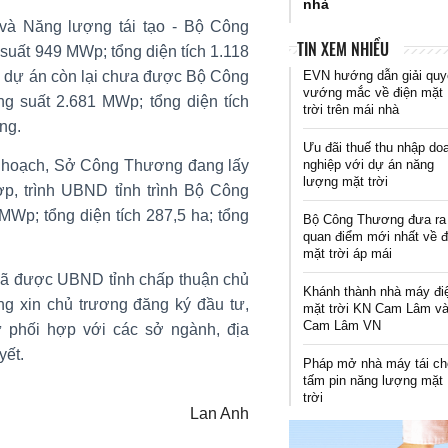
nhà
và Năng lượng tái tạo - Bộ Công
TIN XEM NHIỀU
suất 949 MWp; tổng diện tích 1.118
EVN hướng dẫn giải quy
42 dự án còn lại chưa được Bộ Công
vướng mắc về điện mặt
g suất 2.681 MWp; tổng diện tích
trời trên mái nhà
ng.
Ưu đãi thuế thu nhập do
nghiệp với dự án năng
y hoạch, Sở Công Thương đang lấy
lượng mặt trời
p, trình UBND tỉnh trình Bộ Công
MWp; tổng diện tích 287,5 ha; tổng
Bộ Công Thương đưa ra
quan điểm mới nhất về đ
mặt trời áp mái
 đã được UBND tỉnh chấp thuận chủ
Khánh thành nhà máy đi
g xin chủ trương đăng ký đầu tư,
mặt trời KN Cam Lâm v
Cam Lâm VN
 phối hợp với các sở ngành, địa
yết.
Pháp mở nhà máy tái ch
tấm pin năng lượng mặt
trời
Lan Anh