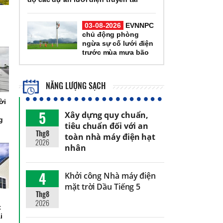
03-08-2026
EVNNPC
chủ động phòng
ngừa sự cố lưới điện
trước mùa mưa bão
NĂNG LƯỢNG SẠCH
ời
5
Xây dựng quy chuẩn,
g
tiêu chuẩn đối với an
Thg8
toàn nhà máy điện hạt
2026
nhân
4
Khởi công Nhà máy điện
mặt trời Dầu Tiếng 5
Thg8
2026
t
i