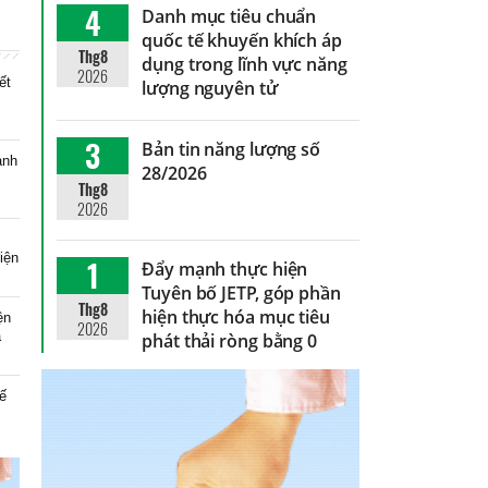
4
Danh mục tiêu chuẩn
quốc tế khuyến khích áp
Thg8
dụng trong lĩnh vực năng
2026
ết
lượng nguyên tử
3
Bản tin năng lượng số
anh
28/2026
Thg8
2026
iện
1
Đẩy mạnh thực hiện
Tuyên bố JETP, góp phần
Thg8
hiện thực hóa mục tiêu
ện
2026
à
phát thải ròng bằng 0
ế