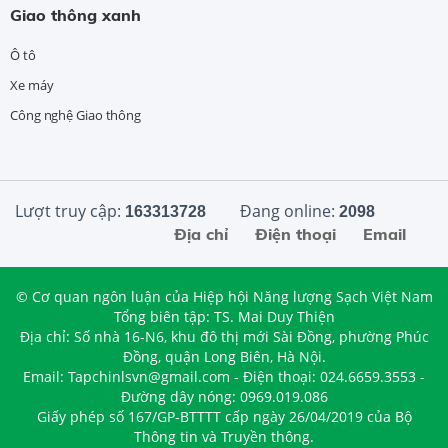
Giao thông xanh
Ô tô
Xe máy
Công nghệ Giao thông
Lượt truy cập:
Đang online:
163313728
2098
Địa chỉ
Điện thoại
Email
© Cơ quan ngôn luận của Hiệp hội Năng lượng Sạch Việt Nam
Tổng biên tập: TS. Mai Duy Thiện
Địa chỉ: Số nhà 16-N6, khu đô thị mới Sài Đồng, phường Phúc
Đồng, quận Long Biên, Hà Nội.
Email: Tapchinlsvn@gmail.com - Điện thoại: 024.6659.3553 -
Đường dây nóng: 0969.019.086
Giấy phép số 167/GP-BTTTT cấp ngày 26/04/2019 của Bộ
Thông tin và Truyền thông.