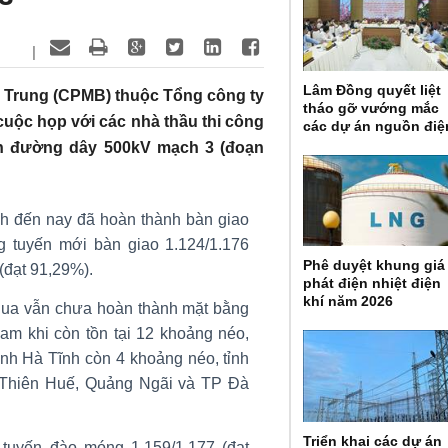
|
Lâm Đồng quyết liệt
n Trung (CPMB) thuộc Tổng công ty
tháo gỡ vướng mắc
cuộc họp với các nhà thầu thi công
các dự án nguồn điệ
 án đường dây 500kV mạch 3 (đoạn
nh đến nay đã hoàn thành bàn giao
g tuyến mới bàn giao 1.124/1.176
Phê duyệt khung giá
(đạt 91,29%).
phát điện nhiệt điện
khí năm 2026
qua vẫn chưa hoàn thành mặt bằng
am khi còn tồn tại 12 khoảng néo,
ỉnh Hà Tĩnh còn 4 khoảng néo, tỉnh
 Thiên Huế, Quảng Ngãi và TP Đà
Triển khai các dự án
n tuyến đào móng 1.159/1.177 (đạt