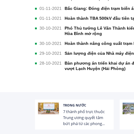
01-11-2021
Bắc Giang: Đóng điện trạm biến 
01-11-2021
Hoàn thành TBA 500kV đầu tiên t
30-10-2021
Phó Thủ tướng Lê Văn Thành kiể
Hòa Bình mở rộng
30-10-2021
Hoàn thành nâng công suất trạm
29-10-2021
Sản lượng điện của Nhà máy điện
28-10-2021
Bàn phương án triển khai dự án
vượt Lạch Huyện (Hải Phòng)
TRONG NƯỚC
 trị dòng chảy
7 thành phố trực thuộc
hạ lưu 831 đập,
Trung ương quyết tâm
bứt phá từ các phong...