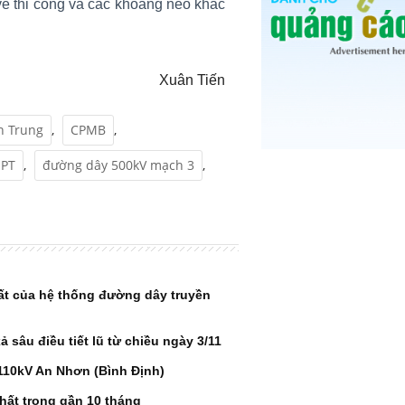
về thi công và các khoảng néo khác
Xuân Tiến
n Trung
,
CPMB
,
PT
,
đường dây 500kV mạch 3
,
đất của hệ thống đường dây truyền
sâu điều tiết lũ từ chiều ngày 3/11
110kV An Nhơn (Bình Định)
hất trong gần 10 tháng