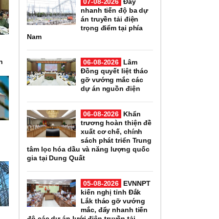
07-08-2026
Đẩy
nhanh tiến độ ba dự
án truyền tải điện
trọng điểm tại phía
Nam
n
06-08-2026
Lâm
Đồng quyết liệt tháo
gỡ vướng mắc các
dự án nguồn điện
06-08-2026
Khẩn
trương hoàn thiện đề
xuất cơ chế, chính
sách phát triển Trung
tâm lọc hóa dầu và năng lượng quốc
gia tại Dung Quất
05-08-2026
EVNNPT
kiến nghị tỉnh Đắk
Lắk tháo gỡ vướng
mắc, đẩy nhanh tiến
độ các dự án lưới điện truyền tải