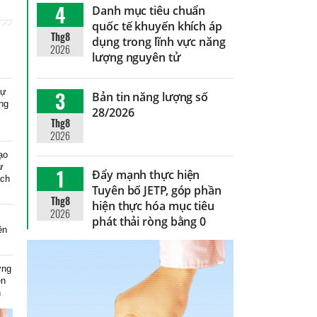
4
Danh mục tiêu chuẩn
quốc tế khuyến khích áp
Thg8
dụng trong lĩnh vực năng
2026
lượng nguyên tử
dự
3
Bản tin năng lượng số
ng
28/2026
Thg8
2026
ạo
ự
1
Đẩy mạnh thực hiện
ạch
Tuyên bố JETP, góp phần
Thg8
hiện thực hóa mục tiêu
2026
phát thải ròng bằng 0
ên
ơng
ện
n