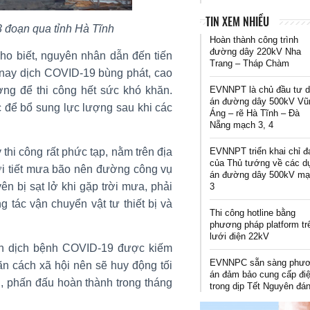
TIN XEM NHIỀU
 đoạn qua tỉnh Hà Tĩnh
Hoàn thành công trình
đường dây 220kV Nha
cho biết, nguyên nhân dẫn đến tiến
Trang – Tháp Chàm
 nay dịch COVID-19 bùng phát, cao
EVNNPT là chủ đầu tư 
ợng để thi công hết sức khó khăn.
án đường dây 500kV Vũ
c để bổ sung lực lượng sau khi các
Áng – rẽ Hà Tĩnh – Đà
Nẵng mạch 3, 4
EVNNPT triển khai chỉ đ
thi công rất phức tạp, nằm trên địa
của Thủ tướng về các d
ời tiết mưa bão nên đường công vụ
án đường dây 500kV m
yên bị sạt lở khi gặp trời mưa, phải
3
g tác vận chuyển vật tư thiết bị và
Thi công hotline bằng
phương pháp platform tr
lưới điện 22kV
ình dịch bệnh COVID-19 được kiếm
EVNNPC sẵn sàng phư
ãn cách xã hội nên sẽ huy động tối
án đảm bảo cung cấp đi
, phấn đấu hoàn thành trong tháng
trong dịp Tết Nguyên đá