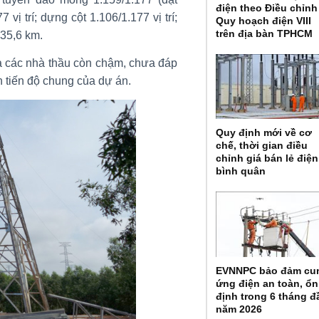
điện theo Điều chỉnh
ị trí; dựng cột 1.106/1.177 vị trí;
Quy hoạch điện VIII
trên địa bàn TPHCM
35,6 km.
a các nhà thầu còn chậm, chưa đáp
n tiến độ chung của dự án.
Quy định mới về cơ
chế, thời gian điều
chỉnh giá bán lẻ điện
bình quân
EVNNPC bảo đảm cu
ứng điện an toàn, ổn
định trong 6 tháng đ
năm 2026