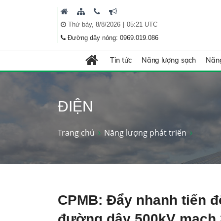
|
Thứ bảy, 8/8/2026
05:21 UTC
Đường dây nóng: 0969.019.086
Tin tức
Năng lượng sạch
Năng
ĐIỆN
Trang chủ
Năng lượng phát triển
CPMB: Đẩy nhanh tiến độ
đường dây 500kV mạch 