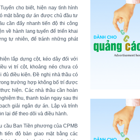
yển cho biết, hiện nay tình hình
đó mặt bằng dự án được chủ đầu tư
ầu cần đẩy nhanh tiến độ thi công
n về hành lang tuyến để triển khai
ừng tự nhiên, để tránh những phát
iện lắp dựng cột, kéo dây đối với
ều vị trí cột, khoảng néo chưa có
i đủ điều kiện. Đề nghị nhà thầu có
trong trường hợp không bố trí được
thực hiện. Các nhà thầu cần hoàn
nghiệm thu, thanh toán ngay sau thi
ạch giải ngân dự án. Lập và trình
òn lại để theo dõi và điều hành.
êu cầu Ban Tiền phương của CPMB
h tiến độ bàn giao mặt bằng các