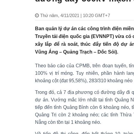
Thứ năm, 4/11/2021 | 10:20 GMT+7
Ban quản lý dự án các công trình điện miề
Truyền tải điện quốc gia (EVNNPT) vừa có 
xây lắp để rà soát, thúc đẩy tiến độ dự
Vũng Áng – Quảng Trạch – Dốc Sỏi).
Theo báo cáo của CPMB, trên đoạn tuyến, tí
100% vị trí móng. Tuy nhiên, phần hành lan
khoảng cột (đạt 95,58%), 283/310 khoảng néo 
Trong đó, cả 7 địa phương có đường dây đi 
dự án. Vướng mắc lớn nhất tại tỉnh Quảng N
tiếp đến tỉnh Quảng Bình còn 6 khoảng néo, t
Quảng Trị còn 2 khoảng néo; các tỉnh Thừa
Nẵng còn tồn tại 1 khoảng néo.
Về tiến độ thi công, đến hết tháng 10, toà