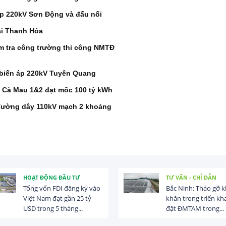
áp 220kV Sơn Động và đấu nối
ại Thanh Hóa
m tra công trường thi công NMTĐ
 biến áp 220kV Tuyên Quang
 Cà Mau 1&2 đạt mốc 100 tỷ kWh
 đường dây 110kV mạch 2 khoảng
HOẠT ĐỘNG ĐẦU TƯ
TƯ VẤN - CHỈ DẪN
Tổng vốn FDI đăng ký vào
Bắc Ninh: Tháo gỡ 
Việt Nam đạt gần 25 tỷ
khăn trong triển kha
USD trong 5 tháng...
đặt ĐMTAM trong...