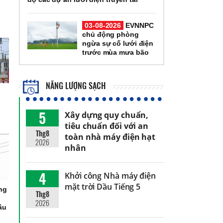
03-08-2026
EVNNPC
chủ động phòng
ngừa sự cố lưới điện
trước mùa mưa bão
NĂNG LƯỢNG SẠCH
5
Xây dựng quy chuẩn,
tiêu chuẩn đối với an
Thg8
toàn nhà máy điện hạt
2026
nhân
4
Khởi công Nhà máy điện
mặt trời Dầu Tiếng 5
ng
Thg8
2026
ầu