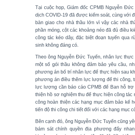
Tại cuộc họp, Giám đốc CPMB Nguyễn Đức Tu
dịch COVID-19 đã được kiểm soát, cùng với 
bàn giao cho nhà thầu lớn vì vậy các nhà th
phần móng, cột các khoảng néo đã đủ điều kiệ
công tác kéo dây, đặc biệt đoạn tuyến qua r
sinh không đáng có.
Theo ông Nguyễn Đức Tuyển, nhân lực thực h
một số gói thầu không đảm bảo yêu cầu, nhi
phương án bố trí nhân lực để thực hiện sau kh
phương án điều thêm lực lượng để thi công, 
lực lượng cần báo cáo CPMB để Ban hỗ trợ 
thiện hồ sơ nghiệm thu để thực hiện công tác 
công hoàn thiện các hạng mục đảm bảo kế ho
tiến độ thi công chi tiết đối với các hạng mục c
Bên cạnh đó, ông Nguyễn Đức Tuyển cũng y
bám sát chính quyền địa phương đẩy nhan