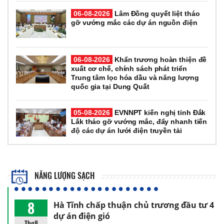
06-08-2026
Lâm Đồng quyết liệt tháo
gỡ vướng mắc các dự án nguồn điện
06-08-2026
Khẩn trương hoàn thiện đề
xuất cơ chế, chính sách phát triển
Trung tâm lọc hóa dầu và năng lượng
quốc gia tại Dung Quất
05-08-2026
EVNNPT kiến nghị tỉnh Đắk
Lắk tháo gỡ vướng mắc, đẩy nhanh tiến
độ các dự án lưới điện truyền tải
NĂNG LƯỢNG SẠCH
8
Hà Tĩnh chấp thuận chủ trương đầu tư 4
dự án điện gió
Thg8