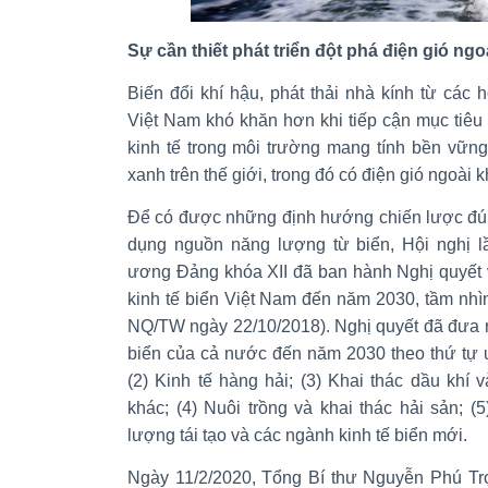
Sự cần thiết phát triển đột phá điện gió ng
Biến đổi khí hậu, phát thải nhà kính từ các
Việt Nam khó khăn hơn khi tiếp cận mục tiêu t
kinh tế trong môi trường mang tính bền vữn
xanh trên thế giới, trong đó có điện gió ngoài k
Để có được những định hướng chiến lược đúng
dụng nguồn năng lượng từ biển, Hội nghị 
ương Đảng khóa XII đã ban hành Nghị quyết 
kinh tế biển Việt Nam đến năm 2030, tầm nhì
NQ/TW ngày 22/10/2018). Nghị quyết đã đưa r
biển của cả nước đến năm 2030 theo thứ tự ưu 
(2) Kinh tế hàng hải; (3) Khai thác dầu khí
khác; (4) Nuôi trồng và khai thác hải sản; 
lượng tái tạo và các ngành kinh tế biển mới.
Ngày 11/2/2020, Tổng Bí thư Nguyễn Phú Tr