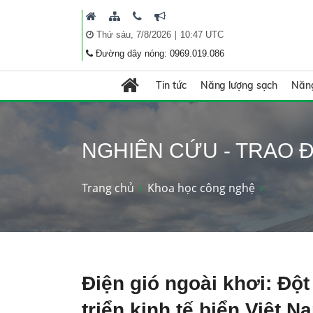
|
Thứ sáu, 7/8/2026
10:47 UTC
Đường dây nóng: 0969.019.086
Tin tức
Năng lượng sạch
Năng
NGHIÊN CỨU - TRAO Đ
Trang chủ
Khoa học công nghệ
Điện gió ngoài khơi: Độ
triển kinh tế biển Việt N