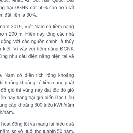
Quốc, Nhật, Ấn Độ, Hàn Quốc, Đài
rang trại ĐGNK đạt 50% cao hơn rất
n đất liền là 30%.
 năm 2019, Việt Nam có tiềm năng
ơn 200 m. Hiện nay tổng các nhà
động với các nguồn chính là thủy
n kiệt. Vì vậy với tiềm năng ĐGNK
 ứng nhu cầu điện năng hiện tại và
ía Nam có diện tích rộng khoảng
tích rộng khoảng có tiềm năng phát
ốc độ gió thì vùng này đạt tốc độ gió
n nay trang trại gió biển Bạc Liêu
cung cấp khoảng 300 triệu kWh/năm
Wh/năm.
đã hoạt động tốt và mang lại hiệu quả
năm, so với tuổi thọ tuabin 50 năm.