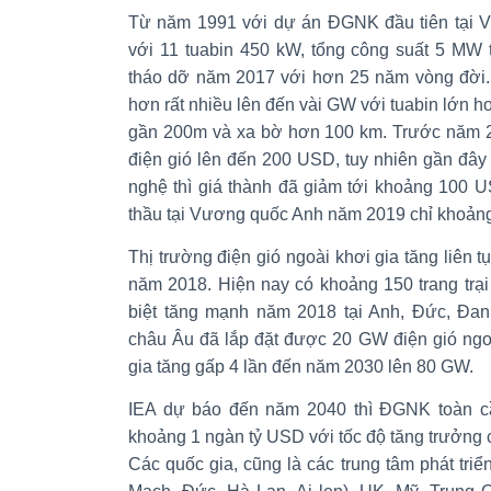
Từ năm 1991 với dự án ĐGNK đầu tiên tại 
với 11 tuabin 450 kW, tổng công suất 5 MW
tháo dỡ năm 2017 với hơn 25 năm vòng đời
hơn rất nhiều lên đến vài GW với tuabin lớn h
gần 200m và xa bờ hơn 100 km. Trước năm 2
điện gió lên đến 200 USD, tuy nhiên gần đây
nghệ thì giá thành đã giảm tới khoảng 100 
thầu tại Vương quốc Anh năm 2019 chỉ khoả
Thị trường điện gió ngoài khơi gia tăng liê
năm 2018. Hiện nay có khoảng 150 trang trại
biệt tăng mạnh năm 2018 tại Anh, Đức, Đan
châu Âu đã lắp đặt được 20 GW điện gió ngoà
gia tăng gấp 4 lần đến năm 2030 lên 80 GW.
IEA dự báo đến năm 2040 thì ĐGNK toàn cầu
khoảng 1 ngàn tỷ USD với tốc độ tăng trưởng 
Các quốc gia, cũng là các trung tâm phát t