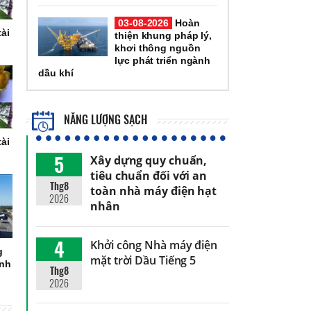
03-08-2026
Hoàn
tài
thiện khung pháp lý,
i
khơi thông nguồn
lực phát triển ngành
dầu khí
NĂNG LƯỢNG SẠCH
tài
i
5
Xây dựng quy chuẩn,
tiêu chuẩn đối với an
Thg8
toàn nhà máy điện hạt
2026
nhân
4
Khởi công Nhà máy điện
g
mặt trời Dầu Tiếng 5
ánh
Thg8
2026