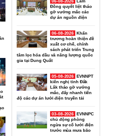
06-08-2026
Lâm
Đồng quyết liệt tháo
gỡ vướng mắc các
dự án nguồn điện
06-08-2026
Khẩn
hân
trương hoàn thiện đề
xuất cơ chế, chính
sách phát triển Trung
tâm lọc hóa dầu và năng lượng quốc
gia tại Dung Quất
05-08-2026
EVNNPT
kiến nghị tỉnh Đắk
Lắk tháo gỡ vướng
ạo
mắc, đẩy nhanh tiến
át
độ các dự án lưới điện truyền tải
ạo
03-08-2026
EVNNPC
chủ động phòng
ngừa sự cố lưới điện
trước mùa mưa bão