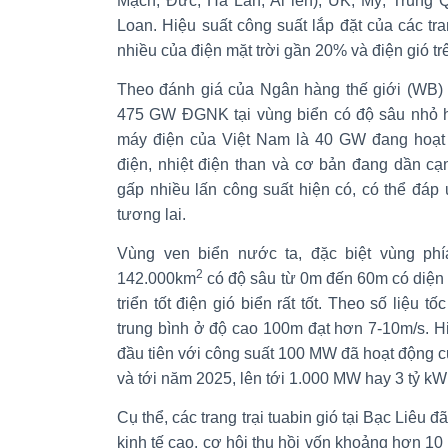
Mạch, Đức, Hà Lan, Ai len), UK, Mỹ, Trung 
Loan. Hiệu suất công suất lắp đặt của các t
nhiều của điện mặt trời gần 20% và điện gió trê
Theo đánh giá của Ngân hàng thế giới (WB)
475 GW ĐGNK tại vùng biển có độ sâu nhỏ h
máy điện của Việt Nam là 40 GW đang hoạt 
điện, nhiệt điện than và cơ bản đang dần cạ
gấp nhiều lấn công suất hiện có, có thể đáp
tương lai.
Vùng ven biển nước ta, đặc biệt vùng ph
2
142.000km
có độ sâu từ 0m đến 60m có diện 
triển tốt điện gió biển rất tốt. Theo số liệu t
trung bình ở độ cao 100m đạt hơn 7-10m/s. Hiệ
đầu tiên với công suất 100 MW đã hoạt động 
và tới năm 2025, lên tới 1.000 MW hay 3 tỷ k
Cụ thể, các trang trại tuabin gió tại Bạc Liêu 
kinh tế cao, cơ hội thu hồi vốn khoảng hơn 10 