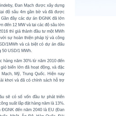
Vindeby, Đan Mạch được xây dựng
 tại độ sâu 4m gần bờ và đã được
. Gần đây các dự án ĐGNK đã lớn
ơn đến 12 MW và tại các độ sâu lớn
016 thì giá thành đầu tư một MWh
 với sự hoàn thiện pháp lý và công
USD/1MWh và cá biệt có dự án đấu
ng 50 USD/1 MWh.
n tục hàng năm 30% từ năm 2010 đến
 gió biển lớn đã hoạt động, và đặc
 Mạch, Mỹ, Trung Quốc. Hiện nay
i khơi và đã có chính sách hỗ trợ
 sẽ có số vốn đầu tư phát triển
công suất lắp đặt hàng năm là 13%.
riển ĐGNK đến năm 2040 là EU (Đan