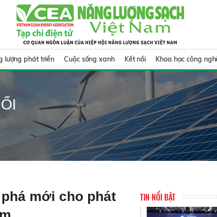
 lượng phát triển
Cuộc sống xanh
Kết nối
Khoa học công ngh
ỔI
t phá mới cho phát
TIN NỔI BẬT
am