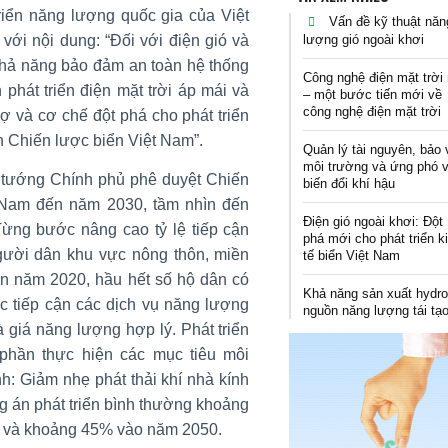
iển năng lượng quốc gia của Việt
Vấn đề kỹ thuật năn
lượng gió ngoài khơi
ới nội dung: “Đối với điện gió và
 khả năng bảo đảm an toàn hệ thống
Công nghệ điện mặt trời 
phát triển điện mặt trời áp mái và
– một bước tiến mới về
công nghệ điện mặt trời
ợ và cơ chế đột phá cho phát triển
ện Chiến lược biển Việt Nam”.
Quản lý tài nguyên, bảo 
môi trường và ứng phó 
 tướng Chính phủ phê duyệt Chiến
biến đổi khí hậu
t Nam đến năm 2030, tầm nhìn đến
Điện gió ngoài khơi: Đột
ừng bước nâng cao tỷ lệ tiếp cận
phá mới cho phát triển k
ười dân khu vực nông thôn, miền
tế biển Việt Nam
Đến năm 2020, hầu hết số hộ dân có
Khả năng sản xuất hydro
c tiếp cận các dịch vụ năng lượng
nguồn năng lượng tái tạ
à giá năng lượng hợp lý. Phát triển
phần thực hiện các mục tiêu môi
h: Giảm nhẹ phát thải khí nhà kính
g án phát triển bình thường khoảng
 và khoảng 45% vào năm 2050.