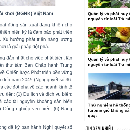
oài khơi (ĐGNK) Việt Nam
Quản lý và phát huy 
nguyên từ loài Trà m
 hoạt động sản xuất đang khiến cho
hiên niên kỷ là đảm bảo phát triển
g. Xu hướng phát triển năng lượng
hơi là giải pháp đột phá.
 đắn nhất cho việc phát triển, tận
Quản lý và phát huy 
nguyên từ loài Trà m
lần thứ tám Ban Chấp hành Trung
về Chiến lược Phát triển bền vững
n đến năm 2045 (Nghị quyết số 36-
a các đột phá về các ngành kinh tế
tiên: (1) Du lịch và dịch vụ biển;
 và các tài nguyên khoáng sản biển
Thử nghiệm hệ thốn
(5) Công nghiệp ven biển; (6) Năng
turbine gió không c
quạt
ọng đã ký ban hành Nghị quyết số
TIN XEM NHIỀU