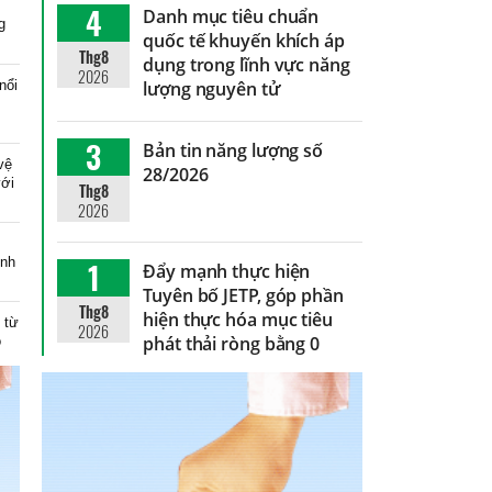
4
Danh mục tiêu chuẩn
g
quốc tế khuyến khích áp
Thg8
dụng trong lĩnh vực năng
2026
nổi
lượng nguyên tử
3
Bản tin năng lượng số
vệ
28/2026
với
Thg8
2026
inh
1
Đẩy mạnh thực hiện
Tuyên bố JETP, góp phần
Thg8
hiện thực hóa mục tiêu
 từ
2026
phát thải ròng bằng 0
o