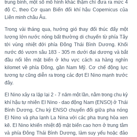
trung bình, một số mô hình khác thậm chí đưa ra mức 4
độ C, theo Cơ quan Biến đổi khí hậu Copernicus của
Liên minh châu Âu.
Trong vài tháng qua, hướng gió thay đổi thúc đẩy một
lượng lớn nước nóng bất thường di chuyển từ phía Tây
tới vùng nhiệt đới phía Đông Thái Bình Dương. Khối
nước đó vươn sâu 183 - 305 m dưới đại dương và bắt
đầu nổi lên mặt biển ở khu vực cách xa hàng nghìn
kilomet về phía Đông, gần Nam Mỹ. Cơ chế động lực
tương tự cũng diễn ra trong các đợt El Nino mạnh trước
đây.
El Nino xảy ra lặp lại 2 - 7 năm một lần, nằm trong chu kỳ
khí hậu tự nhiên El Nino - dao động Nam (ENSO) ở Thái
Bình Dương. Chu kỳ ENSO chuyển đổi giữa pha nóng
El Nino và pha lạnh La Nina với các pha trung hòa xen
kẽ. El Nino khiến nhiệt độ mặt biển cao hơn ở trung tâm
và phía Đông Thái Bình Dương, làm suy yếu hoặc đảo