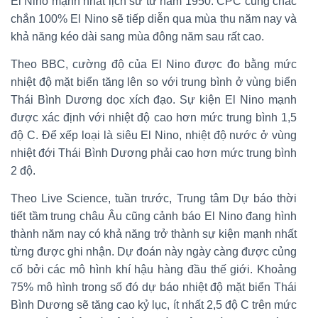
El Nino mạnh nhất lịch sử từ năm 1950. CPC cũng chắc
chắn 100% El Nino sẽ tiếp diễn qua mùa thu năm nay và
khả năng kéo dài sang mùa đông năm sau rất cao.
Theo BBC, cường độ của El Nino được đo bằng mức
nhiệt độ mặt biển tăng lên so với trung bình ở vùng biển
Thái Bình Dương dọc xích đạo. Sự kiện El Nino mạnh
được xác định với nhiệt độ cao hơn mức trung bình 1,5
độ C. Để xếp loại là siêu El Nino, nhiệt độ nước ở vùng
nhiệt đới Thái Bình Dương phải cao hơn mức trung bình
2 độ.
Theo Live Science, tuần trước, Trung tâm Dự báo thời
tiết tầm trung châu Âu cũng cảnh báo El Nino đang hình
thành năm nay có khả năng trở thành sự kiện mạnh nhất
từng được ghi nhận. Dự đoán này ngày càng được củng
cố bởi các mô hình khí hậu hàng đầu thế giới. Khoảng
75% mô hình trong số đó dự báo nhiệt độ mặt biển Thái
Bình Dương sẽ tăng cao kỷ lục, ít nhất 2,5 độ C trên mức