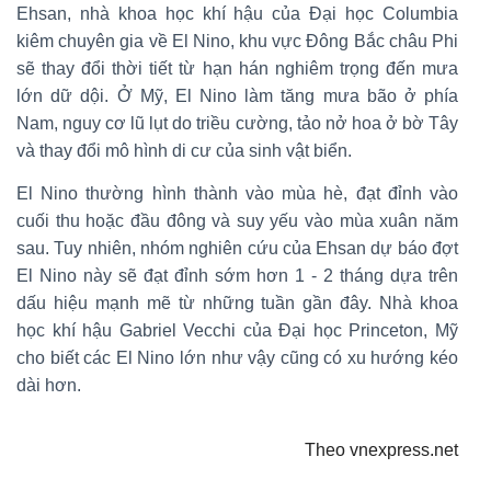
Ehsan, nhà khoa học khí hậu của Đại học Columbia
kiêm chuyên gia về El Nino, khu vực Đông Bắc châu Phi
sẽ thay đổi thời tiết từ hạn hán nghiêm trọng đến mưa
lớn dữ dội. Ở Mỹ, El Nino làm tăng mưa bão ở phía
Nam, nguy cơ lũ lụt do triều cường, tảo nở hoa ở bờ Tây
và thay đổi mô hình di cư của sinh vật biển.
El Nino thường hình thành vào mùa hè, đạt đỉnh vào
cuối thu hoặc đầu đông và suy yếu vào mùa xuân năm
sau. Tuy nhiên, nhóm nghiên cứu của Ehsan dự báo đợt
El Nino này sẽ đạt đỉnh sớm hơn 1 - 2 tháng dựa trên
dấu hiệu mạnh mẽ từ những tuần gần đây. Nhà khoa
học khí hậu Gabriel Vecchi của Đại học Princeton, Mỹ
cho biết các El Nino lớn như vậy cũng có xu hướng kéo
dài hơn.
Theo vnexpress.net