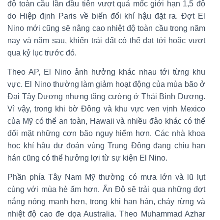
độ toàn cầu lần đầu tiên vượt quá mốc giới hạn 1,5 độ
do Hiệp định Paris về biến đổi khí hậu đặt ra. Đợt El
Nino mới cũng sẽ nâng cao nhiệt độ toàn cầu trong năm
nay và năm sau, khiến trái đất có thể đạt tới hoặc vượt
qua kỷ lục trước đó.
Theo AP, El Nino ảnh hưởng khác nhau tới từng khu
vực. El Nino thường làm giảm hoạt động của mùa bão ở
Đại Tây Dương nhưng tăng cường ở Thái Bình Dương.
Vì vậy, trong khi bờ Đông và khu vực ven vịnh Mexico
của Mỹ có thể an toàn, Hawaii và nhiều đảo khác có thể
đối mặt những cơn bão nguy hiểm hơn. Các nhà khoa
học khí hậu dự đoán vùng Trung Đông đang chịu hạn
hán cũng có thể hưởng lợi từ sự kiện El Nino.
Phần phía Tây Nam Mỹ thường có mưa lớn và lũ lụt
cùng với mùa hè ấm hơn. Ấn Độ sẽ trải qua những đợt
nắng nóng mạnh hơn, trong khi hạn hán, cháy rừng và
nhiệt độ cao đe dọa Australia. Theo Muhammad Azhar