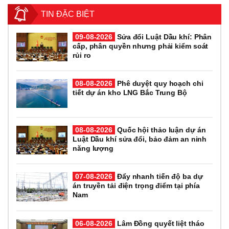
TIN ĐẶC BIỆT
09-08-2026
Sửa đổi Luật Dầu khí: Phân
cấp, phân quyền nhưng phải kiểm soát
rủi ro
08-08-2026
Phê duyệt quy hoạch chi
tiết dự án kho LNG Bắc Trung Bộ
08-08-2026
Quốc hội thảo luận dự án
Luật Dầu khí sửa đổi, bảo đảm an ninh
năng lượng
07-08-2026
Đẩy nhanh tiến độ ba dự
án truyền tải điện trọng điểm tại phía
Nam
06-08-2026
Lâm Đồng quyết liệt tháo