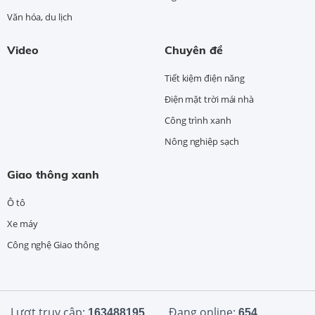
Văn hóa, du lịch
Video
Chuyên đề
Tiết kiệm điện năng
Điện mặt trời mái nhà
Công trình xanh
Nông nghiệp sạch
Giao thông xanh
Ô tô
Xe máy
Công nghệ Giao thông
Lượt truy cập:
Đang online:
163488195
654