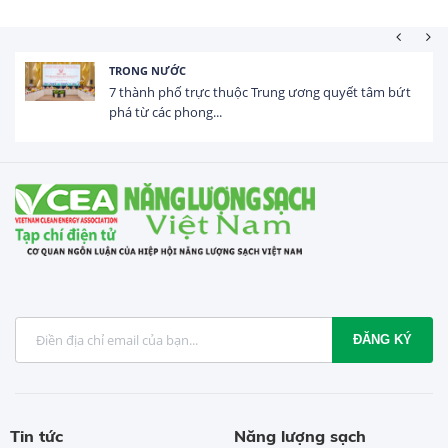
HOẠT ĐỘNG ĐẦU TƯ
Tổng vốn FDI đăng ký vào Việt Nam đạt gần 25 tỷ
USD trong 5 tháng...
ĐĂNG KÝ
Tin tức
Năng lượng sạch