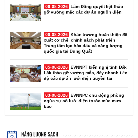
06-08-2026
Lâm Đồng quyết liệt tháo
gỡ vướng mắc các dự án nguồn điện
06-08-2026
Khẩn trương hoàn thiện đề
xuất cơ chế, chính sách phát triển
Trung tâm lọc hóa dầu và năng lượng
quốc gia tại Dung Quất
05-08-2026
EVNNPT kiến nghị tỉnh Đắk
Lắk tháo gỡ vướng mắc, đẩy nhanh tiến
độ các dự án lưới điện truyền tải
03-08-2026
EVNNPC chủ động phòng
ngừa sự cố lưới điện trước mùa mưa
bão
NĂNG LƯỢNG SẠCH