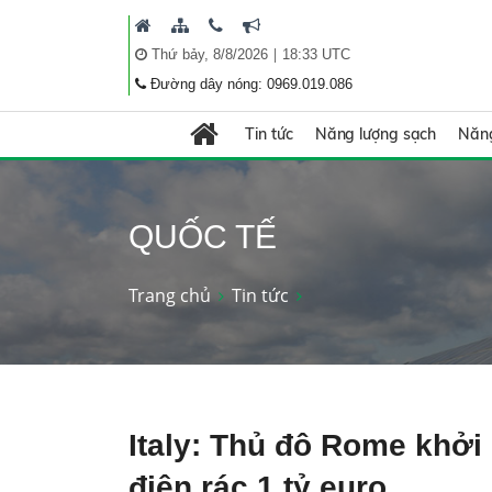
|
Thứ bảy, 8/8/2026
18:33 UTC
Đường dây nóng: 0969.019.086
Tin tức
Năng lượng sạch
Năng
QUỐC TẾ
Trang chủ
Tin tức
Italy: Thủ đô Rome khởi
điện rác 1 tỷ euro