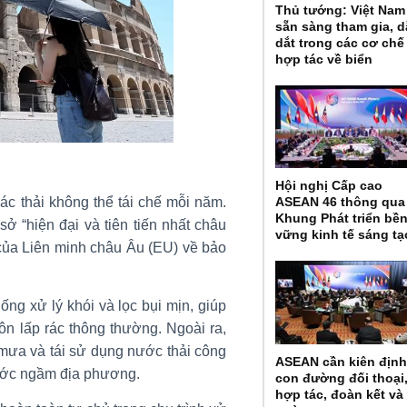
Thủ tướng: Việt Nam
sẵn sàng tham gia, 
dắt trong các cơ chế
hợp tác về biển
Hội nghị Cấp cao
ASEAN 46 thông qua
ác thải không thể tái chế mỗi năm.
Khung Phát triển bề
sở “hiện đại và tiên tiến nhất châu
vững kinh tế sáng tạ
 của Liên minh châu Âu (EU) về bảo
g xử lý khói và lọc bụi mịn, giúp
ôn lấp rác thông thường. Ngoài ra,
ưa và tái sử dụng nước thải công
ASEAN cần kiên địn
ước ngầm địa phương.
con đường đối thoại
hợp tác, đoàn kết và