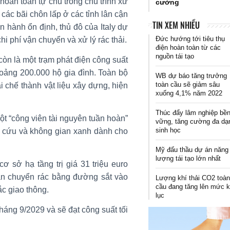
oàn toàn tự chủ trong chu trình xử
cường
 các bãi chôn lấp ở các tỉnh lân cận
TIN XEM NHIỀU
 hành ổn định, thủ đô của Italy dự
Đức hướng tới tiêu thụ
hi phí vận chuyển và xử lý rác thải.
điện hoàn toàn từ các
nguồn tái tạo
còn là một trạm phát điện công suất
ảng 200.000 hộ gia đình. Toàn bộ
WB dự báo tăng trưởng
toàn cầu sẽ giảm sâu
ái chế thành vật liệu xây dựng, hiện
xuống 4,1% năm 2022
Thúc đẩy lâm nghiệp bề
t “công viên tài nguyên tuần hoàn”
vững, tăng cường đa dạ
sinh học
n cứu và không gian xanh dành cho
Mỹ đấu thầu dự án năng
lượng tái tạo lớn nhất
 sở hạ tầng trị giá 31 triệu euro
vận chuyển rác bằng đường sắt vào
Lượng khí thải CO2 toà
cầu đang tăng lên mức 
ắc giao thông.
lục
tháng 9/2029 và sẽ đạt công suất tối