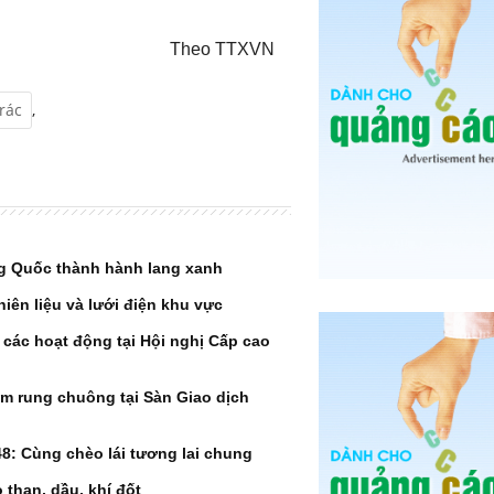
Theo TTXVN
rác
,
ng Quốc thành hành lang xanh
iên liệu và lưới điện khu vực
các hoạt động tại Hội nghị Cấp cao
âm rung chuông tại Sàn Giao dịch
8: Cùng chèo lái tương lai chung
 than, dầu, khí đốt