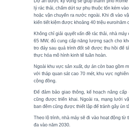
Dự án được kỳ vọng sẽ giúp thành phố Rome h
lý rác thải, chấm dứt sự phụ thuộc tốn kém vào
hoặc vận chuyển ra nước ngoài. Khi đi vào vận
kiến tiết kiệm được khoảng 40 triệu euro/năm c
Không chỉ giải quyết vấn đề rác thải, nhà máy 
65 MW, đủ cung cấp năng lượng sạch cho kho
tro đáy sau quá trình đốt sẽ được thu hồi để t
thực hóa mô hình kinh tế tuần hoàn.
Ngoài khu vực sản xuất, dự án còn bao gồm mộ
với tháp quan sát cao 70 mét, khu vực nghiê
cộng đồng.
Để đảm bảo giao thông, kế hoạch nâng cấp cơ
cũng được triển khai. Ngoài ra, mạng lưới 
ban đêm cũng được thiết lập để tránh gây ùn t
Theo lộ trình, nhà máy sẽ đi vào hoạt động từ 
đa vào năm 2030.