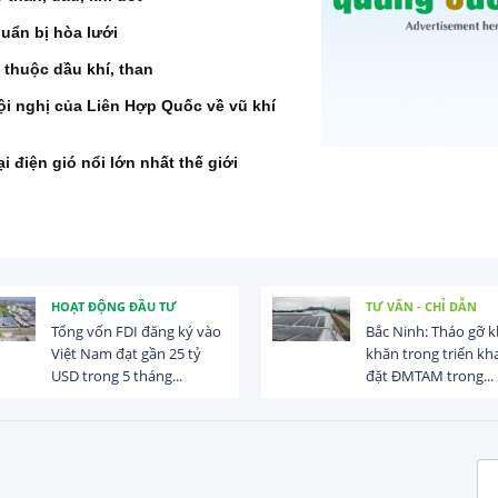
huẩn bị hòa lưới
 thuộc dầu khí, than
hội nghị của Liên Hợp Quốc về vũ khí
 điện gió nổi lớn nhất thế giới
HOẠT ĐỘNG ĐẦU TƯ
TƯ VẤN - CHỈ DẪN
Tổng vốn FDI đăng ký vào
Bắc Ninh: Tháo gỡ 
Việt Nam đạt gần 25 tỷ
khăn trong triển kha
USD trong 5 tháng...
đặt ĐMTAM trong...