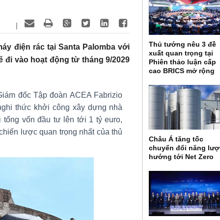
|
Thủ tướng nêu 3 đề
áy điện rác tại Santa Palomba với
xuất quan trọng tại
sẽ đi vào hoạt động từ tháng 9/2029
Phiên thảo luận cấp
cao BRICS mở rộng
 Giám đốc Tập đoàn ACEA Fabrizio
nghi thức khởi công xây dựng nhà
tổng vốn đầu tư lên tới 1 tỷ euro,
chiến lược quan trọng nhất của thủ
Châu Á tăng tốc
chuyển đổi năng lư
hướng tới Net Zero