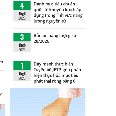
4
Danh mục tiêu chuẩn
quốc tế khuyến khích áp
Thg8
dụng trong lĩnh vực năng
2026
lượng nguyên tử
3
Bản tin năng lượng số
28/2026
Thg8
2026
n
ng
1
Đẩy mạnh thực hiện
Tuyên bố JETP, góp phần
Thg8
hiện thực hóa mục tiêu
2026
phát thải ròng bằng 0
n
kỷ