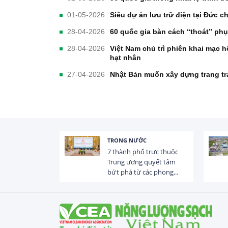
01-05-2026
Siêu dự án lưu trữ điện tại Đức c
28-04-2026
60 quốc gia bàn cách “thoát” phụ
28-04-2026
Việt Nam chủ trì phiên khai mạc 
hạt nhân
27-04-2026
Nhật Bản muốn xây dựng trang trại
TRONG NƯỚC
 trị dòng chảy
7 thành phố trực thuộc
hạ lưu 831 đập,
Trung ương quyết tâm
bứt phá từ các phong...