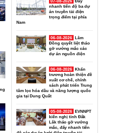
07-08-2026
Đẩy
nhanh tiến độ ba dự
án truyền tải điện
trọng điểm tại phía
Nam
06-08-2026
Lâm
Đồng quyết liệt tháo
gỡ vướng mắc các
dự án nguồn điện
06-08-2026
Khẩn
trương hoàn thiện đề
xuất cơ chế, chính
sách phát triển Trung
ợng
tâm lọc hóa dầu và năng lượng quốc
gia tại Dung Quất
05-08-2026
EVNNPT
kiến nghị tỉnh Đắk
Lắk tháo gỡ vướng
mắc, đẩy nhanh tiến
độ các dự án lưới điện truyền tải