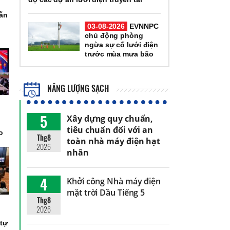
dẫn
03-08-2026
EVNNPC
chủ động phòng
ngừa sự cố lưới điện
trước mùa mưa bão
NĂNG LƯỢNG SẠCH
5
Xây dựng quy chuẩn,
n
tiêu chuẩn đối với an
o
Thg8
toàn nhà máy điện hạt
2026
nhân
4
Khởi công Nhà máy điện
mặt trời Dầu Tiếng 5
Thg8
h
2026
,
 tự