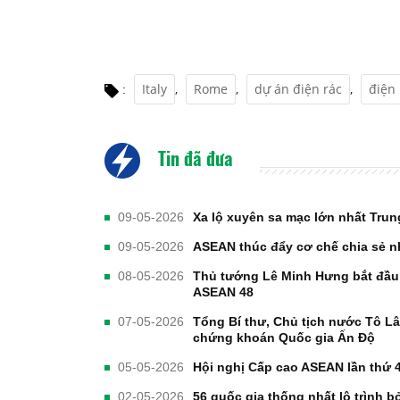
Italy
,
Rome
,
dự án điện rác
,
điện 
:
Tin đã đưa
09-05-2026
Xa lộ xuyên sa mạc lớn nhất Tru
09-05-2026
ASEAN thúc đẩy cơ chế chia sẻ nh
08-05-2026
Thủ tướng Lê Minh Hưng bắt đầu 
ASEAN 48
07-05-2026
Tổng Bí thư, Chủ tịch nước Tô L
chứng khoán Quốc gia Ấn Độ
05-05-2026
Hội nghị Cấp cao ASEAN lần thứ 4
02-05-2026
56 quốc gia thống nhất lộ trình bỏ