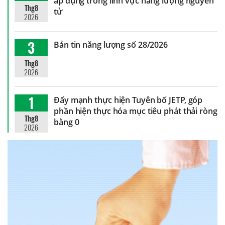
áp dụng trong lĩnh vực năng lượng nguyên
Thg8
tử
2026
3
Bản tin năng lượng số 28/2026
Thg8
2026
1
Đẩy mạnh thực hiện Tuyên bố JETP, góp
phần hiện thực hóa mục tiêu phát thải ròng
Thg8
bằng 0
2026