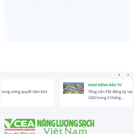
HOẠT ĐỘNG ĐẦU TƯ
Tổng vốn FDI đăng ký vào Việt Nam đạt gần 25 tỷ
USD trong 5 tháng...