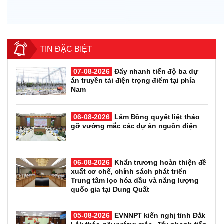
TIN ĐẶC BIỆT
07-08-2026
Đẩy nhanh tiến độ ba dự
án truyền tải điện trọng điểm tại phía
Nam
06-08-2026
Lâm Đồng quyết liệt tháo
gỡ vướng mắc các dự án nguồn điện
06-08-2026
Khẩn trương hoàn thiện đề
xuất cơ chế, chính sách phát triển
Trung tâm lọc hóa dầu và năng lượng
quốc gia tại Dung Quất
05-08-2026
EVNNPT kiến nghị tỉnh Đắk