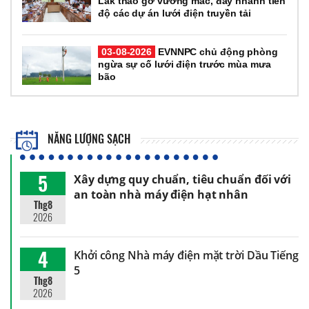
Lắk tháo gỡ vướng mắc, đẩy nhanh tiến
độ các dự án lưới điện truyền tải
03-08-2026
EVNNPC chủ động phòng
ngừa sự cố lưới điện trước mùa mưa
bão
NĂNG LƯỢNG SẠCH
5
Xây dựng quy chuẩn, tiêu chuẩn đối với
an toàn nhà máy điện hạt nhân
Thg8
2026
4
Khởi công Nhà máy điện mặt trời Dầu Tiếng
5
Thg8
2026