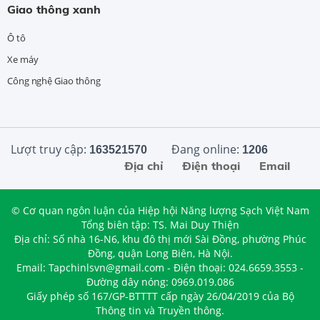
Giao thông xanh
Ô tô
Xe máy
Công nghệ Giao thông
Lượt truy cập:
Đang online:
163521570
1206
Địa chỉ
Điện thoại
Email
© Cơ quan ngôn luận của Hiệp hội Năng lượng Sạch Việt Nam
Tổng biên tập: TS. Mai Duy Thiện
Địa chỉ: Số nhà 16-N6, khu đô thị mới Sài Đồng, phường Phúc
Đồng, quận Long Biên, Hà Nội.
Email: Tapchinlsvn@gmail.com - Điện thoại: 024.6659.3553 -
Đường dây nóng: 0969.019.086
Giấy phép số 167/GP-BTTTT cấp ngày 26/04/2019 của Bộ
Thông tin và Truyền thông.