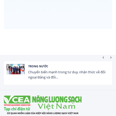
HOẠT ĐỘNG ĐẦU
ạnh trong tư duy, nhận thức về đối
Tổng vốn FDI đă
đối...
USD trong 5 thán