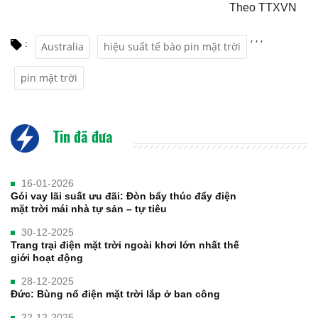
Theo TTXVN
,
,
,
:
Australia
hiệu suất tế bào pin mặt trời
pin mặt trời
Tin đã đưa
16-01-2026
Gói vay lãi suất ưu đãi: Đòn bẩy thúc đẩy điện
mặt trời mái nhà tự sản – tự tiêu
30-12-2025
Trang trại điện mặt trời ngoài khơi lớn nhất thế
giới hoạt động
28-12-2025
Đức: Bùng nổ điện mặt trời lắp ở ban công
22-12-2025