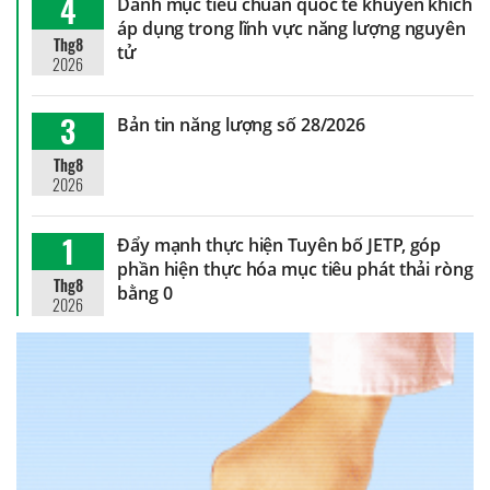
4
Danh mục tiêu chuẩn quốc tế khuyến khích
áp dụng trong lĩnh vực năng lượng nguyên
Thg8
tử
2026
3
Bản tin năng lượng số 28/2026
Thg8
2026
1
Đẩy mạnh thực hiện Tuyên bố JETP, góp
phần hiện thực hóa mục tiêu phát thải ròng
Thg8
bằng 0
2026