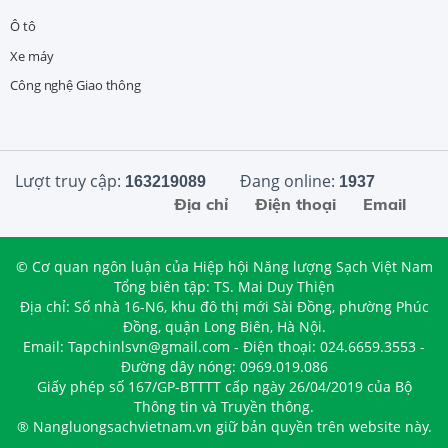
Ô tô
Xe máy
Công nghệ Giao thông
Lượt truy cập:
Đang online:
163219089
1937
Địa chỉ
Điện thoại
Email
© Cơ quan ngôn luận của Hiệp hội Năng lượng Sạch Việt Nam
Tổng biên tập: TS. Mai Duy Thiện
Địa chỉ: Số nhà 16-N6, khu đô thị mới Sài Đồng, phường Phúc
Đồng, quận Long Biên, Hà Nội.
Email: Tapchinlsvn@gmail.com - Điện thoại: 024.6659.3553 -
Đường dây nóng: 0969.019.086
Giấy phép số 167/GP-BTTTT cấp ngày 26/04/2019 của Bộ
Thông tin và Truyền thông.
® Nangluongsachvietnam.vn giữ bản quyền trên website này.