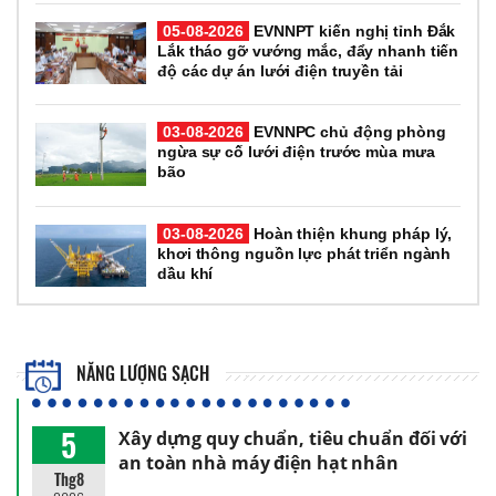
05-08-2026
EVNNPT kiến nghị tỉnh Đắk
Lắk tháo gỡ vướng mắc, đẩy nhanh tiến
độ các dự án lưới điện truyền tải
03-08-2026
EVNNPC chủ động phòng
ngừa sự cố lưới điện trước mùa mưa
bão
03-08-2026
Hoàn thiện khung pháp lý,
khơi thông nguồn lực phát triển ngành
dầu khí
NĂNG LƯỢNG SẠCH
5
Xây dựng quy chuẩn, tiêu chuẩn đối với
an toàn nhà máy điện hạt nhân
Thg8