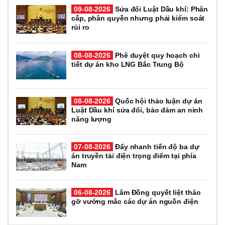
09-08-2026
Sửa đổi Luật Dầu khí: Phân
cấp, phân quyền nhưng phải kiểm soát
rủi ro
08-08-2026
Phê duyệt quy hoạch chi
tiết dự án kho LNG Bắc Trung Bộ
08-08-2026
Quốc hội thảo luận dự án
Luật Dầu khí sửa đổi, bảo đảm an ninh
năng lượng
07-08-2026
Đẩy nhanh tiến độ ba dự
án truyền tải điện trọng điểm tại phía
Nam
06-08-2026
Lâm Đồng quyết liệt tháo
gỡ vướng mắc các dự án nguồn điện