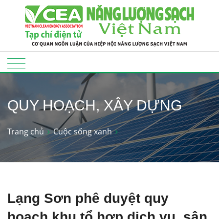
QUY HOẠCH, XÂY DỰNG
Trang chủ
Cuộc sống xanh
Lạng Sơn phê duyệt quy
hoạch khu tổ hợp dịch vụ, sân