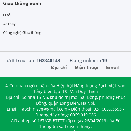
Giao thông xanh
Ô tô
Xe máy
Công nghệ Giao thông
Lượt truy cập:
Đang online:
163340148
719
Địa chỉ
Điện thoại
Email
© Cơ quan ngôn luận của Hiệp hội Năng lượng Sạch Việt Nam
Tổng biên tập: TS. Mai Duy Thiện
Địa chỉ: Số nhà 16-N6, khu đô thị mới Sài Đồng, phường Phúc
Đồng, quận Long Biên, Hà Nội.
Email: Tapchinlsvn@gmail.com - Điện thoại: 024.6659.3553 -
Đường dây nóng: 0969.019.086
Giấy phép số 167/GP-BTTTT cấp ngày 26/04/2019 của Bộ
Thông tin và Truyền thông.