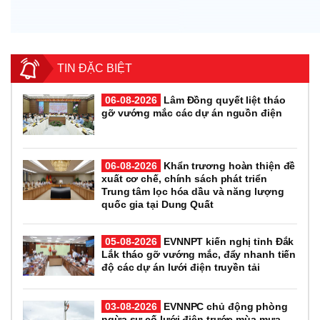
TIN ĐẶC BIỆT
06-08-2026
Lâm Đồng quyết liệt tháo
gỡ vướng mắc các dự án nguồn điện
06-08-2026
Khẩn trương hoàn thiện đề
xuất cơ chế, chính sách phát triển
Trung tâm lọc hóa dầu và năng lượng
quốc gia tại Dung Quất
05-08-2026
EVNNPT kiến nghị tỉnh Đắk
Lắk tháo gỡ vướng mắc, đẩy nhanh tiến
độ các dự án lưới điện truyền tải
03-08-2026
EVNNPC chủ động phòng
ngừa sự cố lưới điện trước mùa mưa