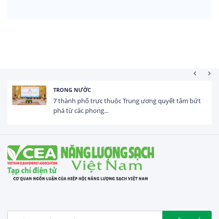
HOẠT ĐỘNG ĐẦU TƯ
Tổng vốn FDI đăng ký vào Việt Nam đạt gần 25 tỷ
USD trong 5 tháng...