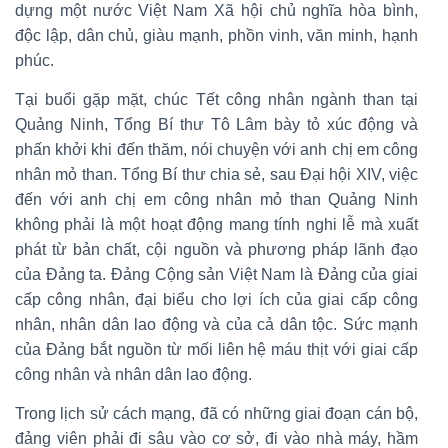
dựng một nước Việt Nam Xã hội chủ nghĩa hòa bình,
độc lập, dân chủ, giàu mạnh, phồn vinh, văn minh, hạnh
phúc.
Tại buổi gặp mặt, chúc Tết công nhân ngành than tại
Quảng Ninh, Tổng Bí thư Tô Lâm bày tỏ xúc động và
phấn khởi khi đến thăm, nói chuyện với anh chị em công
nhân mỏ than. Tổng Bí thư chia sẻ, sau Đại hội XIV, việc
đến với anh chị em công nhân mỏ than Quảng Ninh
không phải là một hoạt động mang tính nghi lễ mà xuất
phát từ bản chất, cội nguồn và phương pháp lãnh đạo
của Đảng ta. Đảng Cộng sản Việt Nam là Đảng của giai
cấp công nhân, đại biểu cho lợi ích của giai cấp công
nhân, nhân dân lao động và của cả dân tộc. Sức mạnh
của Đảng bắt nguồn từ mối liên hệ máu thịt với giai cấp
công nhân và nhân dân lao động.
Trong lịch sử cách mạng, đã có những giai đoạn cán bộ,
đảng viên phải đi sâu vào cơ sở, đi vào nhà máy, hầm