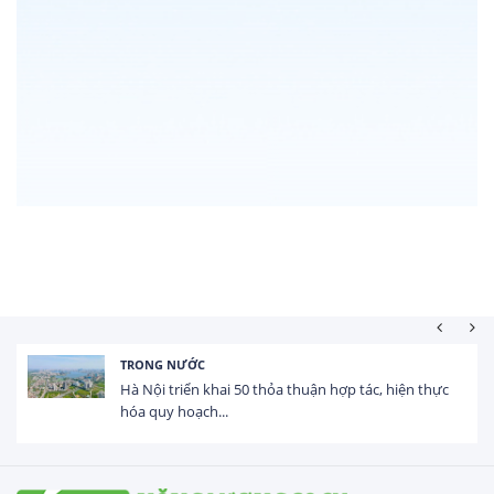
HOẠT ĐỘNG ĐẦU TƯ
Tổng vốn FDI đăng ký vào Việt Nam đạt gần 25 tỷ
USD trong 5 tháng...