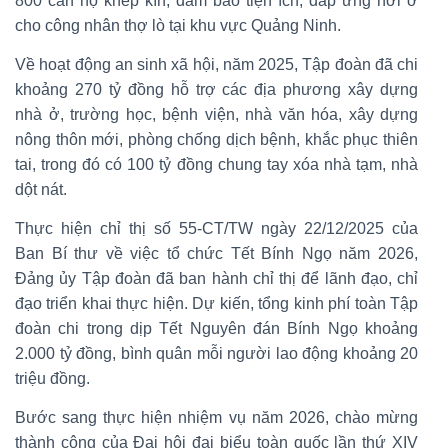
800 căn hộ khép kín, đảm bảo tiện ích, đáp ứng nơi ở
cho công nhân thợ lò tại khu vực Quảng Ninh.
Về hoạt động an sinh xã hội, năm 2025, Tập đoàn đã chi
khoảng 270 tỷ đồng hỗ trợ các địa phương xây dựng
nhà ở, trường học, bệnh viện, nhà văn hóa, xây dựng
nông thôn mới, phòng chống dịch bệnh, khắc phục thiên
tai, trong đó có 100 tỷ đồng chung tay xóa nhà tạm, nhà
dột nát.
Thực hiện chỉ thị số 55-CT/TW ngày 22/12/2025 của
Ban Bí thư về việc tổ chức Tết Bính Ngọ năm 2026,
Đảng ủy Tập đoàn đã ban hành chỉ thị để lãnh đạo, chỉ
đạo triển khai thực hiện. Dự kiến, tổng kinh phí toàn Tập
đoàn chi trong dịp Tết Nguyên đán Bính Ngọ khoảng
2.000 tỷ đồng, bình quân mỗi người lao động khoảng 20
triệu đồng.
Bước sang thực hiện nhiệm vụ năm 2026, chào mừng
thành công của Đại hội đại biểu toàn quốc lần thứ XIV