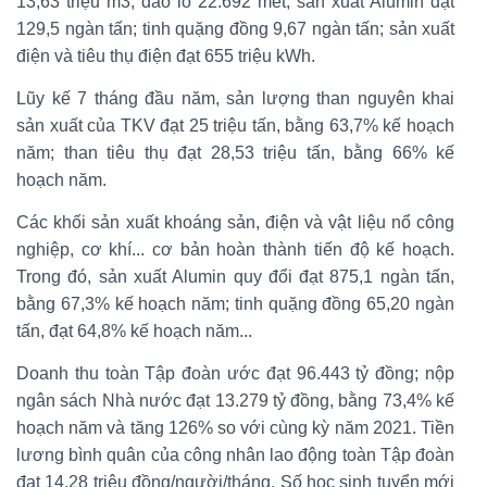
13,63 triệu m3; đào lò 22.692 mét; sản xuất Alumin đạt
129,5 ngàn tấn; tinh quặng đồng 9,67 ngàn tấn; sản xuất
điện và tiêu thụ điện đạt 655 triệu kWh.
Lũy kế 7 tháng đầu năm, sản lượng than nguyên khai
sản xuất của TKV đạt 25 triệu tấn, bằng 63,7% kế hoạch
năm; than tiêu thụ đạt 28,53 triệu tấn, bằng 66% kế
hoạch năm.
Các khối sản xuất khoáng sản, điện và vật liệu nổ công
nghiệp, cơ khí... cơ bản hoàn thành tiến độ kế hoạch.
Trong đó, sản xuất Alumin quy đổi đạt 875,1 ngàn tấn,
bằng 67,3% kế hoạch năm; tinh quặng đồng 65,20 ngàn
tấn, đạt 64,8% kế hoạch năm...
Doanh thu toàn Tập đoàn ước đạt 96.443 tỷ đồng; nộp
ngân sách Nhà nước đạt 13.279 tỷ đồng, bằng 73,4% kế
hoạch năm và tăng 126% so với cùng kỳ năm 2021. Tiền
lương bình quân của công nhân lao động toàn Tập đoàn
đạt 14,28 triệu đồng/người/tháng. Số học sinh tuyển mới