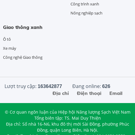
Công trình xanh
Nông nghiệp sạch
Giao thông xanh
Ô tô
Xe máy
Công nghệ Giao thông
Lượt truy cập:
Đang online:
163642877
626
Địa chỉ
Điện thoại
Email
© Cơ quan ngôn luận của Hiệp hội Năng lượng Sạch Việt Nam
Tổng biên tập: TS. Mai Duy Thiện
Địa chỉ: Số nhà 16-N6, khu đô thị mới Sài Đồng, phường Phúc
Đồng, quận Long Biên, Hà Nội.