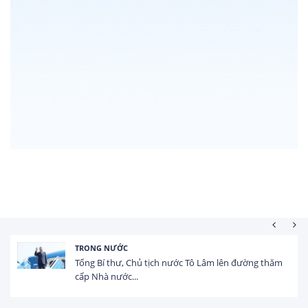
HOẠT ĐỘNG ĐẦU TƯ
Tổng vốn FDI đăng ký vào Việt Nam đạt gần 25 tỷ
USD trong 5 tháng...