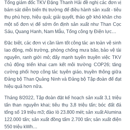
Tổng giám đốc TKV Đặng Thanh Hải đề nghị các đơn vị
bám sát diễn biến thị trường để điều hành sản xuất - tiêu
thụ phù hợp, hiệu quả; giải quyết, tháo gỡ khó khăn cho
một số đơn vị để sớm ổn định sản xuất như Than Cọc
Sáu, Quang Hanh, Nam Mẫu, Tổng công ty Điện lực…
Đặc biệt, các đơn vị cần làm tốt công tác an toàn vệ sinh
lao động, môi trường, phòng chống mưa bão, bảo vệ tài
nguyên, ranh giới mỏ; đẩy mạnh tuyên truyền việc TKV
chủ động triển khai cam kết môi trường COP26; tăng
cường phối hợp công tác tuyên giáo, truyền thông giữa
Đảng bộ Than Quảng Ninh và Đảng bộ Tập đoàn để đạt
hiệu quả hơn nữa.
Tháng 8/2022, Tập đoàn đặt kế hoạch sản xuất 3,1 triệu
tấn than nguyên khai; tiêu thụ 3,8 triệu tấn; bóc đất đá
tổng số 19 triệu m3; đào lò 23.800 mét; sản xuất Alumina
122.000 tấn; sản xuất đồng tấm 2.700 tấn; sản xuất điện
550 triệu kWh…