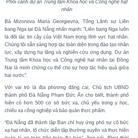
Phối cảnh dự án Trung tâm Khoa học và Công nghệ hạt
nhân
Bà Mizonova Maria Georgievna, Tổng Lãnh sự Liên
bang Nga tại Đà Nẵng nhấn mạnh: “Liên bang Nga luôn
là đối tác tin cậy của Việt Nam trong lĩnh vực hạt nhân.
Chúng tôi sẵn sàng hợp tác toàn diện trong đào tạo nhân
lực, xây dựng hạ tầng và nghiên cứu ứng dụng. Dự án
Trung tâm Khoa học và Công nghệ hạt nhân tại Đồng
Nai là minh chứng cụ thể cho sự hợp tác hiệu quả giữa
hai nước”.
Với vai trò là địa phương đăng cai, Chủ tịch UBND
thành phố Đà Nẵng Phạm Đức Ấn cho biết, thành phố
hiện có hơn 500 cơ sở bức xạ, chủ yếu trong y học,
chiếu xạ công nghiệp và bảo quản thực phẩm.
“Đà Nẵng đã thành lập Ban chỉ huy ứng phó sự cố bức
xạ hạt nhân, tổ chức diễn tập thường xuyên và thực hiện
quản lý an toàn trên toàn địa bàn”, ông nói, đồng thời