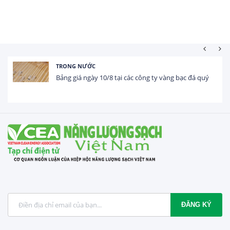
HOẠT ĐỘNG ĐẦU TƯ
Tổng vốn FDI đăng ký vào Việt Nam đạt gần 25 tỷ
USD trong 5 tháng...
ĐĂNG KÝ