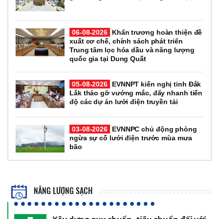
06-08-2026
Khẩn trương hoàn thiện đề
xuất cơ chế, chính sách phát triển
Trung tâm lọc hóa dầu và năng lượng
quốc gia tại Dung Quất
05-08-2026
EVNNPT kiến nghị tỉnh Đắk
Lắk tháo gỡ vướng mắc, đẩy nhanh tiến
độ các dự án lưới điện truyền tải
03-08-2026
EVNNPC chủ động phòng
ngừa sự cố lưới điện trước mùa mưa
bão
NĂNG LƯỢNG SẠCH