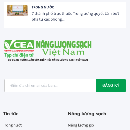
HOẠT ĐỘNG ĐẦU TƯ
t
Tổng vốn FDI đăng ký vào Việt Nam đạt gần 25 tỷ
USD trong 5 tháng...
ĐĂNG KÝ
Tin tức
Năng lượng sạch
Trong nước
Năng lượng gió