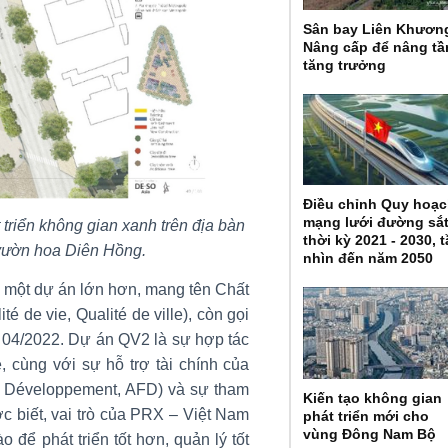
Sân bay Liên Khươn
Nâng cấp để nâng t
tăng trưởng
Điều chỉnh Quy hoạ
mạng lưới đường sắ
riển không gian xanh trên địa bàn
thời kỳ 2021 - 2030, 
vườn hoa Diên Hồng.
nhìn đến năm 2050
 một dự án lớn hơn, mang tên Chất
 de vie, Qualité de ville), còn gọi
c 04/2022. Dự án QV2 là sự hợp tác
, cùng với sự hỗ trợ tài chính của
e Développement, AFD) và sự tham
Kiến tạo không gian
c biết, vai trò của PRX – Việt Nam
phát triển mới cho
vùng Đông Nam Bộ
 để phát triển tốt hơn, quản lý tốt