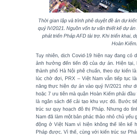
Thời gian lập và trình phê duyệt đề án dự kiến 
quý IV/2021. Nguồn vốn tư vấn thiết kế dự á
phát triển Pháp AFD tài trợ. Khi triển khai
Hoàn Kiếm
Tuy nhiên, dịch Covid-19 hiện nay đang có 
ảnh hưởng đến tiến độ của dự án. Hiện tạ
thành phố Hà Nội phê chuẩn, theo dự kiến là
lúc chờ đợi, PRX – Việt Nam vẫn tiếp tục l
năng thực hiện dự án vào quý IV/2021 như d
hoặc 7 ưu tiên mà quận Hoàn Kiếm phải đầu t
là ngân sách để cải tạo khu vực đó. Bước ti
trúc sư quy hoạch đô thị Pháp. Nhưng do tìn
Nam đã làm một bản phác thảo nhỏ chủ yếu g
động ở Việt Nam vì hiện không thể lên kế 
Pháp được. Vì thế, cùng với kiến trúc sư Ph