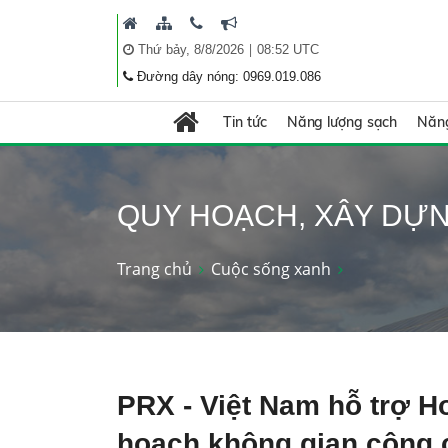
|
Thứ bảy, 8/8/2026
08:52 UTC
Đường dây nóng: 0969.019.086
Tin tức
Năng lượng sạch
Năng
QUY HOẠCH, XÂY DỰ
Trang chủ
Cuộc sống xanh
PRX - Việt Nam hỗ trợ 
hoạch không gian công 