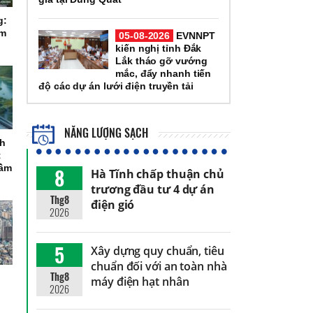
g:
ầm
05-08-2026
EVNNPT
kiến nghị tỉnh Đắk
Lắk tháo gỡ vướng
mắc, đẩy nhanh tiến
độ các dự án lưới điện truyền tải
NĂNG LƯỢNG SẠCH
ch
t
tầm
8
Hà Tĩnh chấp thuận chủ
trương đầu tư 4 dự án
Thg8
điện gió
2026
5
Xây dựng quy chuẩn, tiêu
chuẩn đối với an toàn nhà
Thg8
máy điện hạt nhân
2026