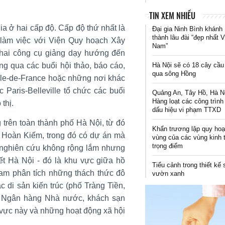
TIN XEM NHIỀU
a ở hai cấp độ. Cấp độ thứ nhất là
Đại gia Ninh Bình khánh
thành lâu đài “đẹp nhất V
làm việc với Viện Quy hoạch Xây
Nam”
 khai công cụ giảng dạy hướng đến
ng qua các buổi hội thảo, báo cáo,
Hà Nội sẽ có 18 cây cầu
qua sông Hồng
 Ile-de-France hoặc những nơi khác
c Paris-Belleville tổ chức các buổi
Quảng An, Tây Hồ, Hà N
Hàng loạt các công trình
thị.
dấu hiệu vi phạm TTXD
trên toàn thành phố Hà Nội, từ đó
Khẩn trương lập quy ho
 Hoàn Kiếm, trong đó có dự án mà
vùng của các vùng kinh 
trọng điểm
 nghiên cứu không rộng lắm nhưng
iết Hà Nội - đó là khu vực giữa hồ
Tiểu cảnh trong thiết kế
m phân tích những thách thức đô
vườn xanh
 di sản kiến trúc (phố Tràng Tiền,
, Ngân hàng Nhà nước, khách sạn
 vực này và những hoạt động xã hội