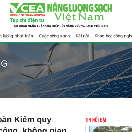
 lượng phát triển
Cuộc sống xanh
Kết nối
Khoa học công ngh
NG
Hoàn Kiếm quy
TIN NỔI BẬT
cộng, không gian