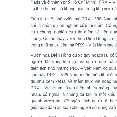
Paris và ở thành phố Hồ Chí Minh), PRX – Vi
cụ thể cho một số không gian trong khu vực nà
Trên thực tế, phần việc mà PRX – Việt Nam sẽ
chỉ là phần dự án nghiên cứu thí điểm. Có ng
cứu chung, nghiên cứu thí điểm sẽ liên q
Hồng. Có thể thấy, vườn hoa Diên Hồng là mộ
trong những ưu tiên mà PRX – Việt Nam xác đ
Vườn hoa Diên Hồng được quy hoạch lại có ý 
người dân trong khu vực và người dân thàn
diện tích nhỏ nhưng PRX – Việt Nam cố đưa
sau này PRX – Việt Nam muốn triển khai ở n
dụ như xem xét lại về thảm thực vật hoặc mối
PRX – Việt Nam cố tạo thêm nhiều mảng cây
nhau, có nghĩa là chúng tôi tạo ra một kiểu
quanh vườn hoa để ngăn cách người đi bộ v
giúp bảo đảm an toàn cho người sử dụng vườ