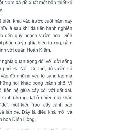
ệt Nam đã đề xuất một bản thiết kế
y.
 triển khai vào trước cuối năm nay
hĩa là sau khi đã tiến hành nghiên
uan đến quy hoạch vườn hoa Diên
t phần có ý nghĩa biểu tượng, nằm
ịnh với quận Hoàn Kiếm.
nghĩa quan trọng đối với đời sống
h phố Hà Nội. Cụ thể, dù vườn có
 vào đó những yếu tố sáng tạo mà
hững nơi khác trong thành phố. Ví
 liên hệ giữa cây cối với đất đai.
 xanh nhưng đặt ở nhiều nơi khác
 “đê”, một kiểu “rào” cây cảnh bao
à làn xe. Đây là điều khá mới và
n hoa Diên Hồng.