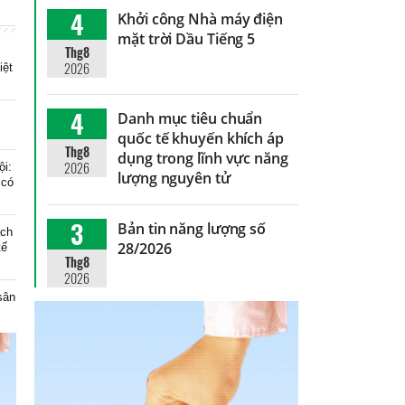
4
Khởi công Nhà máy điện
mặt trời Dầu Tiếng 5
Thg8
2026
iệt
4
Danh mục tiêu chuẩn
quốc tế khuyến khích áp
Thg8
dụng trong lĩnh vực năng
2026
ội:
lượng nguyên tử
 có
3
Bản tin năng lượng số
ạch
28/2026
tế
Thg8
2026
 sân