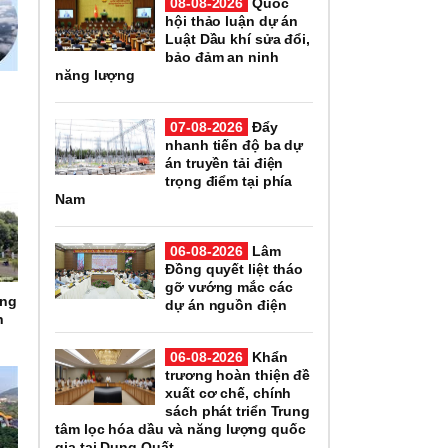
08-08-2026
Quốc
hội thảo luận dự án
Luật Dầu khí sửa đổi,
bảo đảm an ninh
năng lượng
07-08-2026
Đẩy
nhanh tiến độ ba dự
án truyền tải điện
trọng điểm tại phía
Nam
06-08-2026
Lâm
Đồng quyết liệt tháo
gỡ vướng mắc các
ọng
dự án nguồn điện
h
06-08-2026
Khẩn
trương hoàn thiện đề
xuất cơ chế, chính
sách phát triển Trung
tâm lọc hóa dầu và năng lượng quốc
gia tại Dung Quất