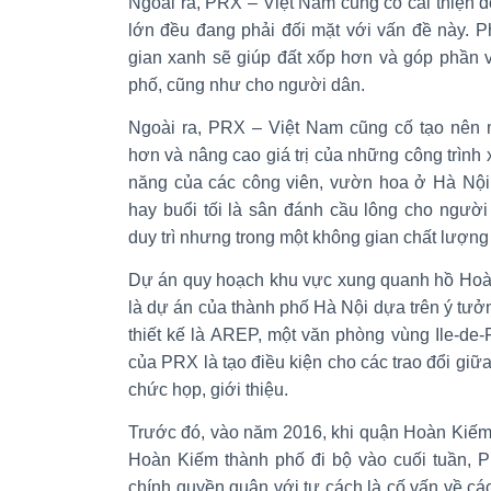
Ngoài ra, PRX – Việt Nam củng cố cải thiện độ
lớn đều đang phải đối mặt với vấn đề này. 
gian xanh sẽ giúp đất xốp hơn và góp phần v
phố, cũng như cho người dân.
Ngoài ra, PRX – Việt Nam cũng cố tạo nên 
hơn và nâng cao giá trị của những công trìn
năng của các công viên, vườn hoa ở Hà Nội,
hay buổi tối là sân đánh cầu lông cho ngườ
duy trì nhưng trong một không gian chất lượng
Dự án quy hoạch khu vực xung quanh hồ Hoà
là dự án của thành phố Hà Nội dựa trên ý tư
thiết kế là AREP, một văn phòng vùng Ile-de-
của PRX là tạo điều kiện cho các trao đổi g
chức họp, giới thiệu.
Trước đó, vào năm 2016, khi quận Hoàn Kiếm
Hoàn Kiếm thành phố đi bộ vào cuối tuần, 
chính quyền quận với tư cách là cố vấn về các