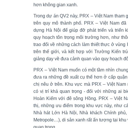
hơn không gian xanh.
Trong dự án QV2 này, PRX – Việt Nam tham gi
trên quy mô thành phố. PRX – Việt Nam đã 
dựng Hà Nội để giúp đỡ phát triển và triển
quy hoạch tôn trọng môi trường hơn, như thô
trao đổi về những cách làm thiết thực ở vùng
trên thế giới, và kết hợp với Trường Kiến trú
giảng dạy về đưa cảnh quan vào quy hoạch đô 
PRX – Việt Nam muốn có một tầm nhìn chung 
đưa ra những đề xuất cụ thể hơn ở cấp quận
chị nêu ở trên. Khu vực mà PRX – Việt Nam
có vị trí khá quan trọng - đối với những ai b
Hoàn Kiếm với đê sông Hồng. PRX – Việt Na
thị, những ưu điểm trong khu vực này, như các
Nhà hát Lớn Hà Nội, Nhà khách Chính phủ
Metropole…), di sản xanh rất ấn tượng tại khu
quan trọng.