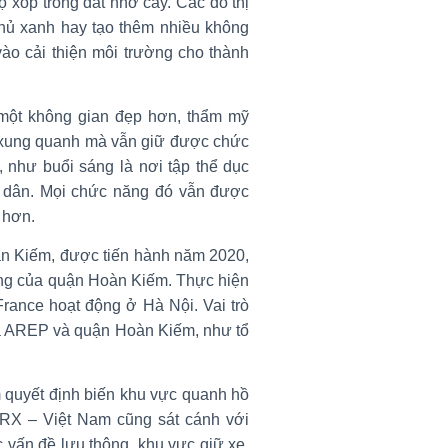
 xốp trong đất nhờ cây. Các đô thị
Phủ xanh hay tạo thêm nhiều không
ào cải thiện môi trường cho thành
một không gian đẹp hơn, thẩm mỹ
h xung quanh mà vẫn giữ được chức
 như buổi sáng là nơi tập thể dục
i dân. Mọi chức năng đó vẫn được
 hơn.
n Kiếm, được tiến hành năm 2020,
ởng của quận Hoàn Kiếm. Thực hiện
France hoạt động ở Hà Nội. Vai trò
iữa AREP và quận Hoàn Kiếm, như tổ
 quyết định biến khu vực quanh hồ
PRX – Việt Nam cũng sát cánh với
 vấn đề lưu thông, khu vực giữ xe,