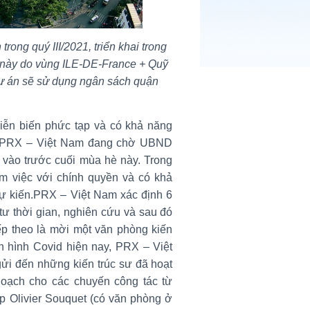
trong quý III/2021, triển khai trong
n này do vùng ILE-DE-France + Quỹ
, dự án sẽ sử dụng ngân sách quận
.
diễn biến phức tạp và có khả năng
i, PRX – Việt Nam đang chờ UBND
 vào trước cuối mùa hè này. Trong
àm việc với chính quyền và có khả
ự kiến.
PRX – Việt Nam xác định 6
ư thời gian, nghiên cứu và sau đó
ếp theo là mời một văn phòng kiến
h hình Covid hiện nay, PRX – Việt
ửi đến những kiến trúc sư đã hoạt
hoạch cho các chuyến công tác từ
áp Olivier Souquet (có văn phòng ở