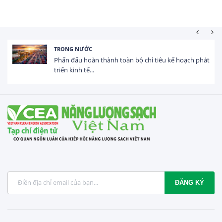
HOẠT ĐỘNG ĐẦU TƯ
Tổng vốn FDI đăng ký vào Việt Nam đạt gần 25 tỷ
USD trong 5 tháng...
ĐĂNG KÝ