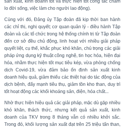
sản xuất, kinh doanh tốt và thực hiện tốt công tác chăm
lo đời sống, việc làm cho người lao động).
Cùng với đó, Đảng ủy Tập đoàn đã kịp thời ban hành
các chỉ thị, nghị quyết; cơ quan quản lý - điều hành Tập
đoàn và các tổ chức trong hệ thống chính trị từ Tập đoàn
đến cơ sở đều chủ động, linh hoạt với nhiều giải pháp
quyết liệt, cụ thể, khắc phục khó khăn, chú trọng các giải
pháp ứng dụng kỹ thuật công nghệ, tin học hóa, hiện đại
hóa, nhằm thực hiện tốt mục tiêu kép, vừa phòng chống
dịch Covid-19, vừa đảm bảo ổn định sản xuất kinh
doanh hiệu quả, giảm thiểu các thiệt hại do tác động của
dịch bệnh, đẩy mạnh tiêu thụ, giảm tồn kho than, duy trì
tốt hoạt động các khối khoáng sản, điện, hóa chất...
Nhờ thực hiện hiệu quả các giải pháp, mặc dù gặp nhiều
khó khăn, thách thức, nhưng kết quả sản xuất, kinh
doanh của TKV trong 8 tháng vẫn có nhiều khởi sắc.
Trong đó, khối lượng sản xuất đạt trên 25 triệu tấn than,