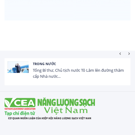
HOẠT ĐỘNG ĐẦU TƯ
m
Tổng vốn FDI đăng ký vào Việt Nam đạt gần 25 tỷ
USD trong 5 tháng...