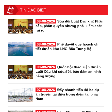
TIN ĐẶC BIỆT
09-08-2026
Sửa đổi Luật Dầu khí: Phân
cấp, phân quyền nhưng phải kiểm soát
rủi ro
08-08-2026
Phê duyệt quy hoạch chi
tiết dự án kho LNG Bắc Trung Bộ
08-08-2026
Quốc hội thảo luận dự án
Luật Dầu khí sửa đổi, bảo đảm an ninh
năng lượng
07-08-2026
Đẩy nhanh tiến độ ba dự
án truyền tải điện trọng điểm tại phía
Nam