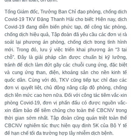
Tổng Giám đốc, Trưởng Ban Chỉ đạo phòng, chống dịch
Covid-19 TKV Đặng Thanh Hải cho biết: Hiện nay, dịch
Covid-19 đang diễn biến phức tạp, để công tác phòng,
chống dịch hiệu quả, Tập đoàn đã yêu cầu các đơn vị rà
soát lại phương án phòng, chống dịch trong tình hình
mới. Trong đó, lưu ý việc triển khai phương án “3 tại
chỗ”. Đây là giải pháp cần được chuẩn bị kỹ lưỡng,
tránh để dịch làm đứt gãy các chuỗi cung ứng, đặc biệt
và cung ứng than, điện, khoáng sản cho nền kinh tế
quốc dân. Cùng với đó, TKV cũng tiếp tục chỉ đạo các
đơn vị quyết liệt, chủ động nâng cấp độ phòng, chống
dịch lên mức cao hơn nữa. Đối với công tác tiêm vắc-xin
phòng Covid-19, đơn vị phấn đấu có được nguồn vắc-
xin đảm bảo để tiêm chủng cho toàn thể CBCNV trong
thời gian sớm nhất. Tập đoàn cũng quán triệt toàn thể
CBCNV nghiêm túc thực hiện quy định 5K của Bộ Y tế
để hạn chế tối đa trường hợp lây nhiễm dịch bệnh.