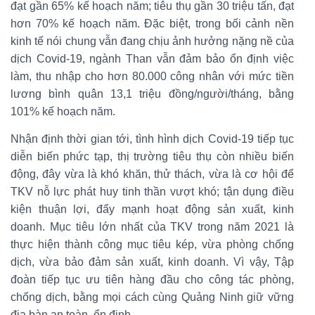
đạt gần 65% kế hoạch năm; tiêu thụ gần 30 triệu tấn, đạt
hơn 70% kế hoạch năm. Đặc biệt, trong bối cảnh nền
kinh tế nói chung vẫn đang chịu ảnh hưởng nặng nề của
dịch Covid-19, ngành Than vẫn đảm bảo ổn định việc
làm, thu nhập cho hơn 80.000 công nhân với mức tiền
lương bình quân 13,1 triệu đồng/người/tháng, bằng
101% kế hoạch năm.
Nhận định thời gian tới, tình hình dịch Covid-19 tiếp tục
diễn biến phức tạp, thị trường tiêu thụ còn nhiều biến
động, đây vừa là khó khăn, thử thách, vừa là cơ hội để
TKV nỗ lực phát huy tinh thần vượt khó; tận dụng điều
kiện thuận lợi, đẩy mạnh hoạt động sản xuất, kinh
doanh. Mục tiêu lớn nhất của TKV trong năm 2021 là
thực hiện thành công mục tiêu kép, vừa phòng chống
dịch, vừa bảo đảm sản xuất, kinh doanh. Vì vậy, Tập
đoàn tiếp tục ưu tiên hàng đầu cho công tác phòng,
chống dịch, bằng mọi cách cùng Quảng Ninh giữ vững
địa bàn an toàn, ổn định.