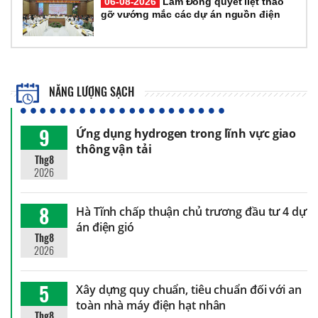
06-08-2026
Lâm Đồng quyết liệt tháo
gỡ vướng mắc các dự án nguồn điện
NĂNG LƯỢNG SẠCH
9
Ứng dụng hydrogen trong lĩnh vực giao
thông vận tải
Thg8
2026
8
Hà Tĩnh chấp thuận chủ trương đầu tư 4 dự
án điện gió
Thg8
2026
5
Xây dựng quy chuẩn, tiêu chuẩn đối với an
toàn nhà máy điện hạt nhân
Thg8