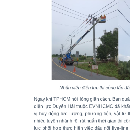
Nhân viên điện lực thi công lắp đ
Ngay khi TPHCM nới lỏng giãn cách, Ban quản
điện lực Duyên Hải thuộc EVNHCMC đã khẩn 
vị huy động lực lượng, phương tiện, vật tư th
nhiều tuyến nhánh rẽ, rút ngắn thời gian thi c
lực phối hợp thực hiện việc đấu nối live-li