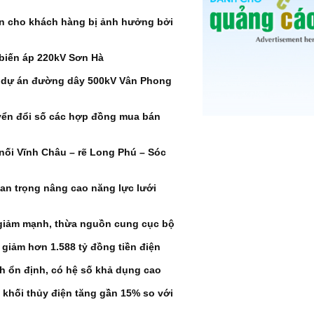
ện cho khách hàng bị ảnh hưởng bởi
biến áp 220kV Sơn Hà
 dự án đường dây 500kV Vân Phong
ển đổi số các hợp đồng mua bán
ối Vĩnh Châu – rẽ Long Phú – Sóc
an trọng nâng cao năng lực lưới
c giảm mạnh, thừa nguồn cung cục bộ
giảm hơn 1.588 tỷ đồng tiền điện
 ổn định, có hệ số khả dụng cao
khối thủy điện tăng gần 15% so với