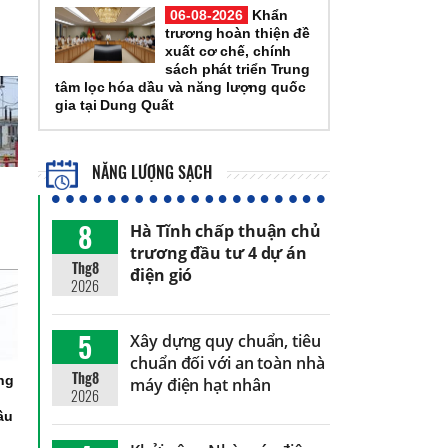
06-08-2026
Khẩn
trương hoàn thiện đề
xuất cơ chế, chính
sách phát triển Trung
tâm lọc hóa dầu và năng lượng quốc
gia tại Dung Quất
NĂNG LƯỢNG SẠCH
8
Hà Tĩnh chấp thuận chủ
trương đầu tư 4 dự án
Thg8
điện gió
2026
5
Xây dựng quy chuẩn, tiêu
chuẩn đối với an toàn nhà
Thg8
ng
máy điện hạt nhân
2026
ầu