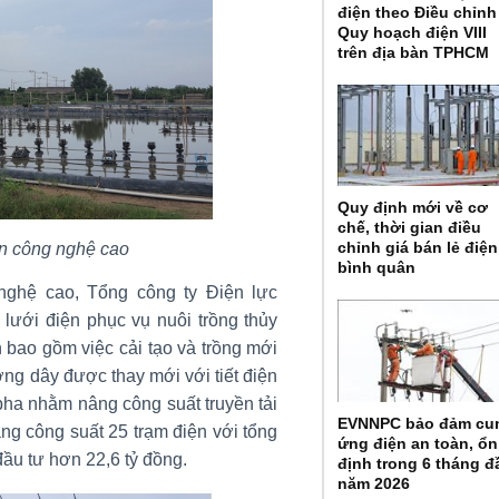
điện theo Điều chỉnh
Quy hoạch điện VIII
trên địa bàn TPHCM
Quy định mới về cơ
chế, thời gian điều
chỉnh giá bán lẻ điện
ản công nghệ cao
bình quân
nghệ cao, Tổng công ty Điện lực
lưới điện phục vụ nuôi trồng thủy
 bao gồm việc cải tạo và trồng mới
ờng dây được thay mới với tiết điện
 pha nhằm nâng công suất truyền tải
EVNNPC bảo đảm cu
ng công suất 25 trạm điện với tổng
ứng điện an toàn, ổn
đầu tư hơn 22,6 tỷ đồng.
định trong 6 tháng đ
năm 2026