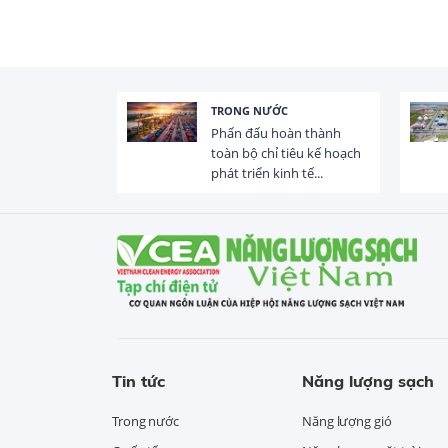
TRONG NƯỚC
 trị dòng chảy
Phấn đấu hoàn thành
hạ lưu 831 đập,
toàn bộ chỉ tiêu kế hoạch
phát triển kinh tế...
Tin tức
Năng lượng sạch
Trong nước
Năng lượng gió