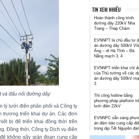
TIN XEM NHIỀU
Hoàn thành công trình
đường dây 220kV Nha
Trang – Tháp Chàm
EVNNPT là chủ đầu tư 
án đường dây 500kV Vũ
Áng – rẽ Hà Tĩnh – Đà
Nẵng mạch 3, 4
EVNNPT triển khai chỉ đ
của Thủ tướng về các d
án đường dây 500kV m
3
ặt và đấu nối đường dây
Thi công hotline bằng
phương pháp platform tr
 lý lưới điện phân phối và Công ty
lưới điện 22kV
trương triển khai dự án. Các đơn
EVNNPC sẵn sàng phư
iết bị để triển khai đồng thời trên
án đảm bảo cung cấp đi
trong dịp Tết Nguyên đá
ông. Đồng thời, Công ty Dịch vụ điện
ne để không gây gián đoạn cung cấp