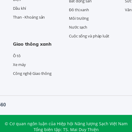
Bất động sản
Sức
Dầu khí
Đô thị xanh
Văn 
Than - Khoáng sản
Môi trường
Nước sạch
Cuộc sống và pháp luật
Giao thông xanh
Ô tô
Xe máy
Công nghệ Giao thông
560
© Cơ quan ngôn luận của Hiệp hội Năng lượng Sạch Việt Nam
Tổng biên tập: TS. Mai Duy Thiện