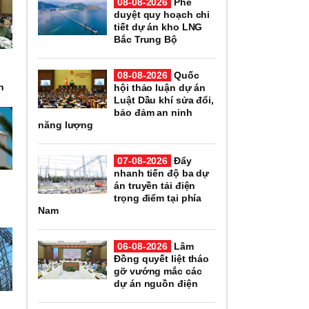
08-08-2026
Phê
duyệt quy hoạch chi
tiết dự án kho LNG
Bắc Trung Bộ
08-08-2026
Quốc
n
hội thảo luận dự án
Luật Dầu khí sửa đổi,
bảo đảm an ninh
năng lượng
07-08-2026
Đẩy
nhanh tiến độ ba dự
án truyền tải điện
trọng điểm tại phía
Nam
06-08-2026
Lâm
Đồng quyết liệt tháo
gỡ vướng mắc các
dự án nguồn điện