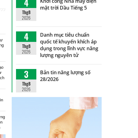
4
Khởi công Nhà máy điện
mặt trời Dầu Tiếng 5
Thg8
2026
4
Danh mục tiêu chuẩn
dự
quốc tế khuyến khích áp
ng
Thg8
dụng trong lĩnh vực năng
2026
lượng nguyên tử
ạo
3
Bản tin năng lượng số
ự
ạch
28/2026
Thg8
2026
ên
ơng
ện
n