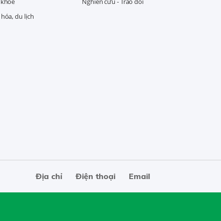
 khỏe
Nghiên cứu - Trao đổi
hóa, du lịch
Địa chỉ
Điện thoại
Email