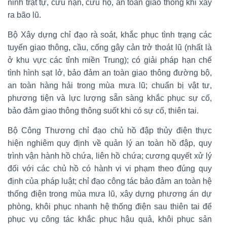
ninh trật tự, cứu nạn, cứu hộ, an toàn giao thông khi xảy
ra bão lũ.
Bộ Xây dựng chỉ đạo rà soát, khắc phục tình trạng các
tuyến giao thông, cầu, cống gây cản trở thoát lũ (nhất là
ở khu vực các tỉnh miền Trung); có giải pháp hạn chế
tình hình sạt lở, bảo đảm an toàn giao thông đường bộ,
an toàn hàng hải trong mùa mưa lũ; chuẩn bị vật tư,
phương tiện và lực lượng sẵn sàng khắc phục sự cố,
bảo đảm giao thông thông suốt khi có sự cố, thiên tai.
Bộ Công Thương chỉ đạo chủ hồ đập thủy điện thực
hiện nghiêm quy định về quản lý an toàn hồ đập, quy
trình vận hành hồ chứa, liên hồ chứa; cương quyết xử lý
đối với các chủ hồ có hành vi vi phạm theo đúng quy
định của pháp luật; chỉ đạo công tác bảo đảm an toàn hệ
thống điện trong mùa mưa lũ, xây dựng phương án dự
phòng, khôi phục nhanh hệ thống điện sau thiên tai để
phục vụ công tác khắc phục hậu quả, khôi phục sản