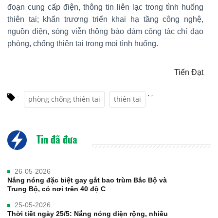
đoạn cung cấp điện, thông tin liên lạc trong tình huống
thiên tai; khẩn trương triển khai hạ tầng công nghệ,
nguồn điện, sóng viễn thông bảo đảm công tác chỉ đạo
phòng, chống thiên tai trong mọi tình huống.
Tiến Đạt
,
,
:
phòng chống thiên tai
thiên tai
Tin đã đưa
26-05-2026
Nắng nóng đặc biệt gay gắt bao trùm Bắc Bộ và
Trung Bộ, có nơi trên 40 độ C
25-05-2026
Thời tiết ngày 25/5: Nắng nóng diện rộng, nhiều