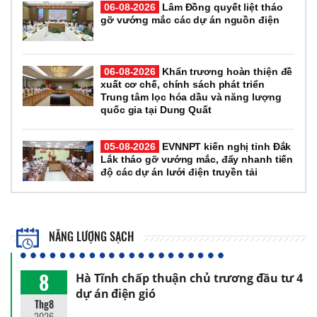
06-08-2026
Lâm Đồng quyết liệt tháo
gỡ vướng mắc các dự án nguồn điện
06-08-2026
Khẩn trương hoàn thiện đề
xuất cơ chế, chính sách phát triển
Trung tâm lọc hóa dầu và năng lượng
quốc gia tại Dung Quất
05-08-2026
EVNNPT kiến nghị tỉnh Đắk
Lắk tháo gỡ vướng mắc, đẩy nhanh tiến
độ các dự án lưới điện truyền tải
NĂNG LƯỢNG SẠCH
8
Hà Tĩnh chấp thuận chủ trương đầu tư 4
dự án điện gió
Thg8
2026