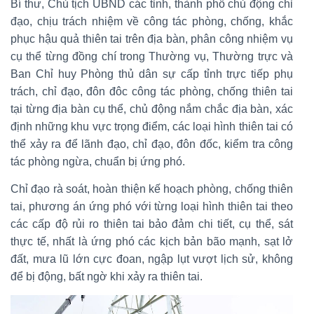
Bí thư, Chủ tịch UBND các tỉnh, thành phố chủ động chỉ
đạo, chịu trách nhiệm về công tác phòng, chống, khắc
phục hậu quả thiên tai trên địa bàn, phân công nhiệm vụ
cụ thể từng đồng chí trong Thường vụ, Thường trực và
Ban Chỉ huy Phòng thủ dân sự cấp tỉnh trực tiếp phụ
trách, chỉ đạo, đôn đôc công tác phòng, chống thiên tai
tại từng địa bàn cụ thể, chủ động nắm chắc địa bàn, xác
định những khu vực trọng điểm, các loại hình thiên tai có
thể xảy ra để lãnh đạo, chỉ đạo, đôn đốc, kiểm tra công
tác phòng ngừa, chuẩn bị ứng phó.
Chỉ đạo rà soát, hoàn thiện kế hoạch phòng, chống thiên
tai, phương án ứng phó với từng loại hình thiên tai theo
các cấp độ rủi ro thiên tai bảo đảm chi tiết, cụ thể, sát
thực tế, nhất là ứng phó các kịch bản bão mạnh, sạt lở
đất, mưa lũ lớn cực đoan, ngập lụt vượt lịch sử, không
để bị động, bất ngờ khi xảy ra thiên tai.