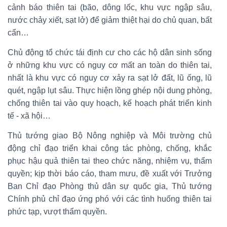
cảnh báo thiên tai (bão, dông lốc, khu vực ngập sâu,
nước chảy xiết, sạt lở) để giảm thiệt hại do chủ quan, bất
cẩn…
Chủ động tổ chức tái định cư cho các hộ dân sinh sống
ở những khu vực có nguy cơ mất an toàn do thiên tai,
nhất là khu vực có nguy cơ xảy ra sạt lở đất, lũ ống, lũ
quét, ngập lụt sâu. Thực hiện lồng ghép nội dung phòng,
chống thiên tai vào quy hoạch, kế hoạch phát triển kinh
tế - xã hội…
Thủ tướng giao Bộ Nông nghiệp và Môi trường chủ
động chỉ đạo triển khai công tác phòng, chống, khắc
phục hậu quả thiên tai theo chức năng, nhiệm vụ, thẩm
quyền; kịp thời báo cáo, tham mưu, đề xuất với Trưởng
Ban Chỉ đạo Phòng thủ dân sự quốc gia, Thủ tướng
Chính phủ chỉ đạo ứng phó với các tình huống thiên tai
phức tạp, vượt thẩm quyền.