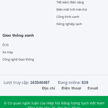
Tiết kiệm điện năng
Điện mặt trời mái nhà
Công trình xanh
Nông nghiệp sạch
Giao thông xanh
Ô tô
Xe máy
Công nghệ Giao thông
Lượt truy cập:
Đang online:
163540487
619
Địa chỉ
Điện thoại
Email
© Cơ quan ngôn luận của Hiệp hội Năng lượng Sạch Việt Nam
Tổng biên tập: TS. Mai Duy Thiện