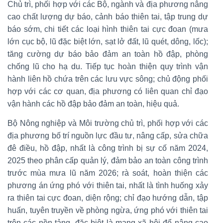
Chủ trì, phối hợp với các Bộ, ngành và địa phương nâng
cao chất lượng dự báo, cảnh báo thiên tai, tập trung dự
báo sớm, chi tiết các loại hình thiên tai cực đoan (mưa
lớn cục bộ, lũ đặc biệt lớn, sạt lở đất, lũ quét, dông, lốc);
tăng cường dự báo bảo đảm an toàn hồ đập, phòng
chống lũ cho hạ du. Tiếp tục hoàn thiện quy trình vận
hành liên hồ chứa trên các lưu vực sông; chủ động phối
hợp với các cơ quan, địa phương có liên quan chỉ đạo
vận hành các hồ đập bảo đảm an toàn, hiệu quả.
Bộ Nông nghiệp và Môi trường chủ trì, phối hợp với các
địa phương bố trí nguồn lực đầu tư, nâng cấp, sửa chữa
đê điều, hồ đập, nhất là công trình bị sự cố năm 2024,
2025 theo phân cấp quản lý, đảm bảo an toàn công trình
trước mùa mưa lũ năm 2026; rà soát, hoàn thiện các
phương án ứng phó với thiên tai, nhất là tình huống xảy
ra thiên tai cực đoan, diện rộng; chỉ đạo hướng dẫn, tập
huấn, tuyên truyền về phòng ngừa, ứng phó với thiên tai
trên các nền tảng, đặc biệt là mạng xã hội để nâng cao