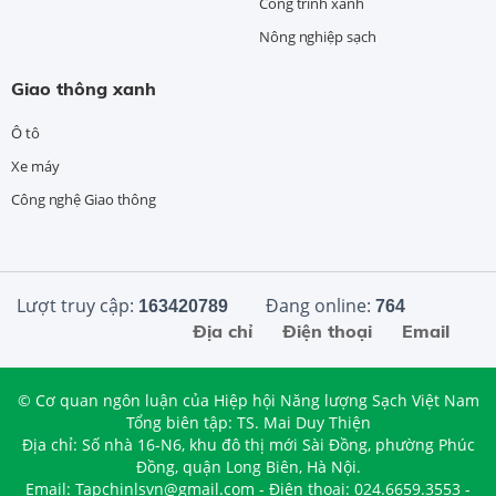
Công trình xanh
Nông nghiệp sạch
Giao thông xanh
Ô tô
Xe máy
Công nghệ Giao thông
Lượt truy cập:
Đang online:
163420789
764
Địa chỉ
Điện thoại
Email
© Cơ quan ngôn luận của Hiệp hội Năng lượng Sạch Việt Nam
Tổng biên tập: TS. Mai Duy Thiện
Địa chỉ: Số nhà 16-N6, khu đô thị mới Sài Đồng, phường Phúc
Đồng, quận Long Biên, Hà Nội.
Email: Tapchinlsvn@gmail.com - Điện thoại: 024.6659.3553 -