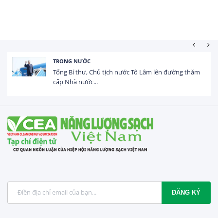
HOẠT ĐỘNG ĐẦU TƯ
hăm
Tổng vốn FDI đăng ký vào Việt Nam đạt gần 25 tỷ
USD trong 5 tháng...
ĐĂNG KÝ