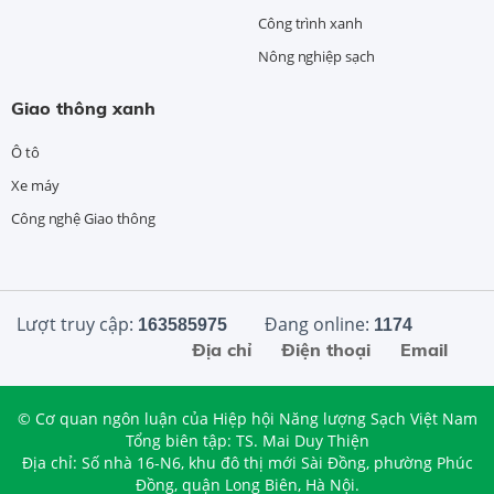
Công trình xanh
Nông nghiệp sạch
Giao thông xanh
Ô tô
Xe máy
Công nghệ Giao thông
Lượt truy cập:
Đang online:
163585975
1174
Địa chỉ
Điện thoại
Email
© Cơ quan ngôn luận của Hiệp hội Năng lượng Sạch Việt Nam
Tổng biên tập: TS. Mai Duy Thiện
Địa chỉ: Số nhà 16-N6, khu đô thị mới Sài Đồng, phường Phúc
Đồng, quận Long Biên, Hà Nội.