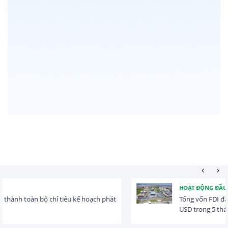
HOẠT ĐỘNG ĐẦU TƯ
Tổng vốn FDI đăng ký vào Việt Nam đạt gần 25 tỷ
USD trong 5 tháng...