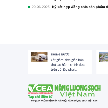
20-06-2025
Ký kết hợp đồng chia sản phẩm d
TRONG NƯỚC
 trị dòng chảy
Cắt giảm, đơn giản hóa
hạ lưu 831 đập,
thủ tục hành chính dựa
trên dữ liệu phải...