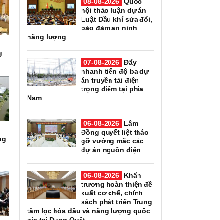
08-08-2026
Quốc
hội thảo luận dự án
Luật Dầu khí sửa đổi,
bảo đảm an ninh
năng lượng
g
07-08-2026
Đẩy
nhanh tiến độ ba dự
án truyền tải điện
trọng điểm tại phía
Nam
06-08-2026
Lâm
Đồng quyết liệt tháo
ng
gỡ vướng mắc các
dự án nguồn điện
06-08-2026
Khẩn
trương hoàn thiện đề
xuất cơ chế, chính
sách phát triển Trung
tâm lọc hóa dầu và năng lượng quốc
gia tại Dung Quất