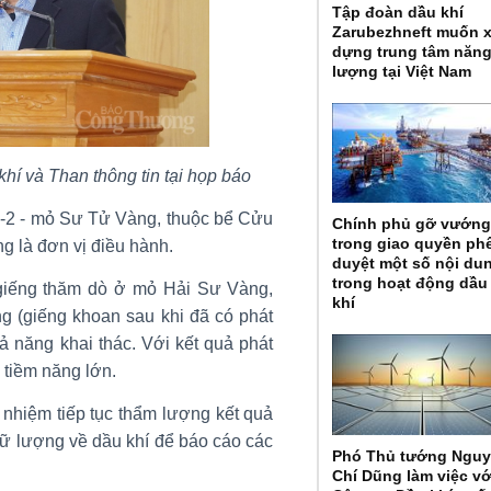
Tập đoàn dầu khí
Zarubezhneft muốn 
dựng trung tâm năn
lượng tại Việt Nam
khí và Than thông tin tại họp báo
15-2 - mỏ Sư Tử Vàng, thuộc bể Cửu
Chính phủ gỡ vướn
trong giao quyền ph
là đơn vị điều hành.
duyệt một số nội du
trong hoạt động dầu
ếng thăm dò ở mỏ Hải Sư Vàng,
khí
 (giếng khoan sau khi đã có phát
 năng khai thác. Với kết quả phát
ó tiềm năng lớn.
h nhiệm tiếp tục thẩm lượng kết quả
trữ lượng về dầu khí để báo cáo các
Phó Thủ tướng Ngu
Chí Dũng làm việc vớ