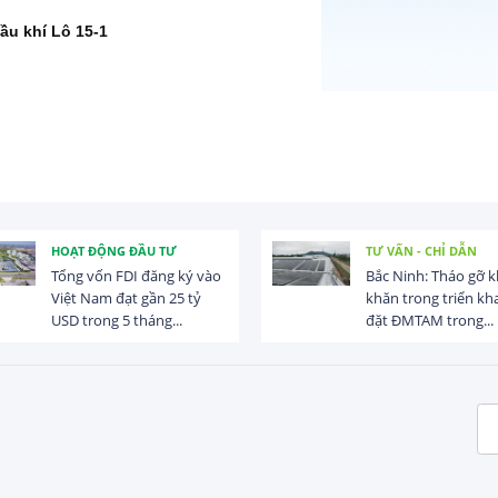
ầu khí Lô 15-1
HOẠT ĐỘNG ĐẦU TƯ
TƯ VẤN - CHỈ DẪN
Tổng vốn FDI đăng ký vào
Bắc Ninh: Tháo gỡ 
Việt Nam đạt gần 25 tỷ
khăn trong triển kha
USD trong 5 tháng...
đặt ĐMTAM trong...