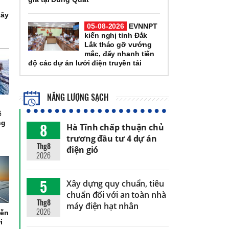
xây
g
05-08-2026
EVNNPT
kiến nghị tỉnh Đắk
Lắk tháo gỡ vướng
mắc, đẩy nhanh tiến
độ các dự án lưới điện truyền tải
NĂNG LƯỢNG SẠCH
g
ê
ng
8
Hà Tĩnh chấp thuận chủ
trương đầu tư 4 dự án
Thg8
điện gió
2026
5
Xây dựng quy chuẩn, tiêu
chuẩn đối với an toàn nhà
Thg8
máy điện hạt nhân
2026
yễn
i