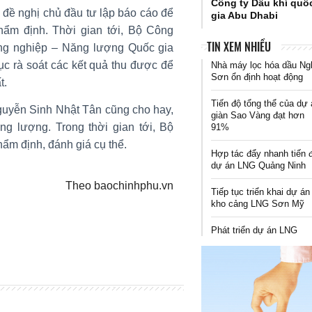
Công ty Dầu khí quố
ề nghị chủ đầu tư lập báo cáo để
gia Abu Dhabi
hẩm định. Thời gian tới, Bộ Công
TIN XEM NHIỀU
ng nghiệp – Năng lượng Quốc gia
ục rà soát các kết quả thu được để
Nhà máy lọc hóa dầu Ng
Sơn ổn định hoạt động
t.
Tiến độ tổng thể của dự
yễn Sinh Nhật Tân cũng cho hay,
giàn Sao Vàng đạt hơn
năng lượng. Trong thời gian tới, Bộ
91%
̉m định, đánh giá cụ thể.
Hợp tác đẩy nhanh tiến 
dự án LNG Quảng Ninh
Theo baochinhphu.vn
Tiếp tục triển khai dự án
kho cảng LNG Sơn Mỹ
Phát triển dự án LNG