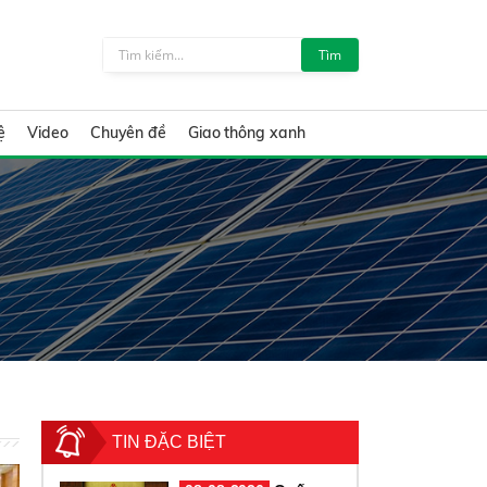
Tìm
ệ
Video
Chuyên đề
Giao thông xanh
TIN ĐẶC BIỆT