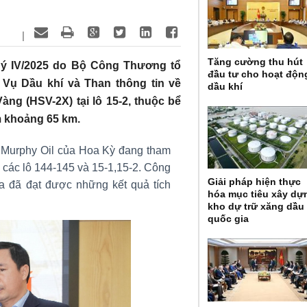
|
Tăng cường thu hút
quý IV/2025 do Bộ Công Thương tổ
đầu tư cho hoạt độn
Vụ Dầu khí và Than thông tin về
dầu khí
ng (HSV-2X) tại lô 15-2, thuộc bể
m khoảng 65 km.
y Murphy Oil của Hoa Kỳ đang tham
i các lô 144-145 và 15-1,15-2. Công
Giải pháp hiện thực
a đã đạt được những kết quả tích
hóa mục tiêu xây dự
kho dự trữ xăng dầu
quốc gia