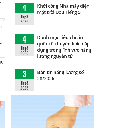
c
4
Khởi công Nhà máy điện
mặt trời Dầu Tiếng 5
Thg8
2026
hi
4
Danh mục tiêu chuẩn
 án
quốc tế khuyến khích áp
Thg8
dụng trong lĩnh vực năng
2026
lượng nguyên tử
độ
3
Bản tin năng lượng số
28/2026
Thg8
2026