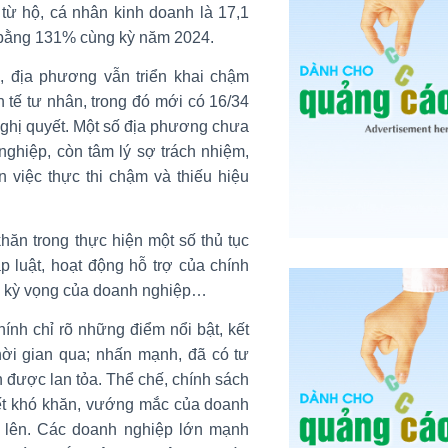
từ hộ, cá nhân kinh doanh là 17,1
, bằng 131% cùng kỳ năm 2024.
h, địa phương vẫn triển khai chậm
 tế tư nhân, trong đó mới có 16/34
Nghị quyết. Một số địa phương chưa
 nghiệp, còn tâm lý sợ trách nhiệm,
n việc thực thi chậm và thiếu hiệu
ăn trong thực hiện một số thủ tục
p luật, hoạt động hỗ trợ của chính
c kỳ vọng của doanh nghiệp…
nh chỉ rõ những điểm nổi bật, kết
thời gian qua; nhấn mạnh, đã có tư
n được lan tỏa. Thể chế, chính sách
yết khó khăn, vướng mắc của doanh
g lên. Các doanh nghiệp lớn mạnh