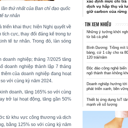
xác định mức chi trả
dịch vụ hấp thụ và l
 lần thứ nhất của Ban chỉ đạo quốc
giữ carbon của rừng
 tế tư nhân
TIN XEM NHIỀU
 triển khai thực hiện Nghị quyết về
Những ý tưởng khởi ngh
 tích cực, thay đổi đáng kể trong tư
từ bã cà phê
kinh tế tư nhân. Trong đó, làn sóng
Bình Dương: Trồng mít l
bàng, cứ 1 cây cho ra 80
120 trái/năm
 doanh nghiệp; tháng 7/2025 tăng
ố doanh nghiệp thành lập 7 tháng
Độc đáo công nghệ biến 
ngô thành than không kh
g thêm của doanh nghiệp đang hoạt
% so với cùng kỳ năm 2024.
Doanh nghiệp hướng tới
phát triển xanh, bền vữn
 kinh doanh, tăng 165% so với cùng
ay trở lại hoạt động, tăng gần 50%
Thiết bị ứng dụng IoT tă
mạnh về số lượng
ớc từ khu vực công thương và dịch
ồng, bằng 125% so với cùng kỳ năm