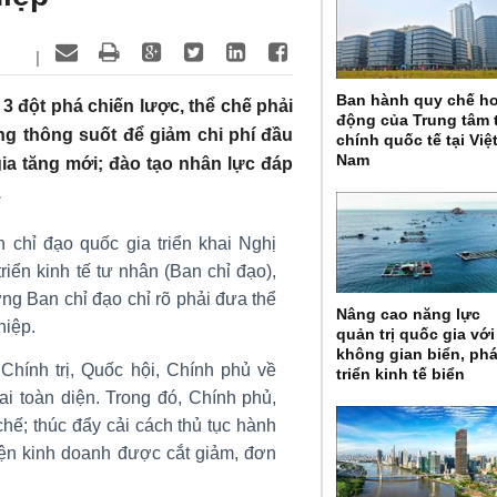
|
Ban hành quy chế h
 đột phá chiến lược, thể chế phải
động của Trung tâm t
ầng thông suốt để giảm chi phí đầu
chính quốc tế tại Việ
Nam
 gia tăng mới; đào tạo nhân lực đáp
.
n chỉ đạo quốc gia triển khai Nghị
iển kinh tế tư nhân (Ban chỉ đạo),
g Ban chỉ đạo chỉ rõ phải đưa thể
Nâng cao năng lực
hiệp.
quản trị quốc gia với
không gian biển, phá
Chính trị, Quốc hội, Chính phủ về
triển kinh tế biển
ai toàn diện. Trong đó, Chính phủ,
hế; thúc đẩy cải cách thủ tục hành
kiện kinh doanh được cắt giảm, đơn