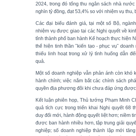
2024, trong đó tổng thu ngân sách nhà nước 
nghìn tỷ đồng, đạt 53,4% so với nhiệm vụ thu
Các đại biểu đánh giá, tại một số Bộ, ngàn
nhiệm vụ được giao tại các Nghị quyết về kinh
tỉnh thành phố ban hành Kế hoạch thực hiện 
thể hiện tinh thần "kiến tạo - phục vụ" doanh
thiếu linh hoạt trong xử lý tình huống dẫn đế
quả.
Một số doanh nghiệp vẫn phản ánh còn khó kh
hành chính; việc nắm bắt các chính sách phá
quyền địa phương đôi khi chưa đáp ứng đượ
Kết luận phiên họp, Thủ tướng Phạm Minh Chí
quả tích cực trong triển khai Nghị quyết 68 
duy đổi mới, hành động quyết liệt hơn; niềm ti
được ban hành nhiều hơn, tập trung giải qu
nghiệp; số doanh nghiệp thành lập mới tăn