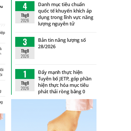
4
Danh mục tiêu chuẩn
ưu
quốc tế khuyến khích áp
Thg8
dụng trong lĩnh vực năng
2026
lượng nguyên tử
iệp
3
Bản tin năng lượng số
28/2026
á
Thg8
-
2026
lõi
1
Đẩy mạnh thực hiện
ói
Tuyên bố JETP, góp phần
Thg8
hiện thực hóa mục tiêu
2026
phát thải ròng bằng 0
g
ng