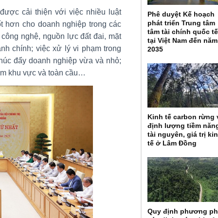
ược cải thiện với việc nhiều luật
Phê duyệt Kế hoạch
phát triển Trung tâm
ốt hơn cho doanh nghiệp trong các
tâm tài chính quốc t
 công nghệ, nguồn lực đất đai, mặt
tại Việt Nam đến năm
nh chính; việc xử lý vi phạm trong
2035
; thúc đẩy doanh nghiệp vừa và nhỏ;
tầm khu vực và toàn cầu…
Kinh tế carbon rừng 
định lượng tiềm năn
tài nguyên, giá trị ki
tế ở Lâm Đồng
Quy định phương p