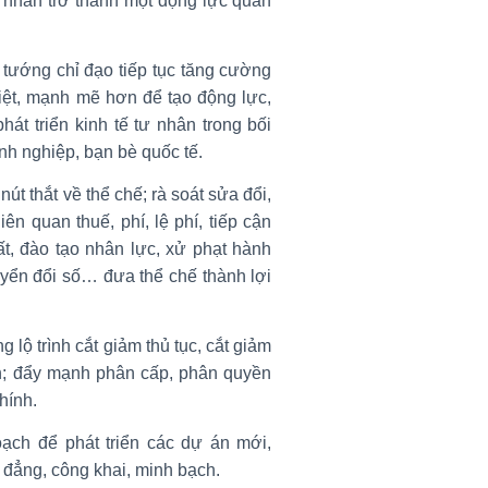
ư nhân trở thành một động lực quan
 tướng chỉ đạo tiếp tục tăng cường
liệt, mạnh mẽ hơn để tạo động lực,
hát triển kinh tế tư nhân trong bối
nh nghiệp, bạn bè quốc tế.
nút thắt về thể chế; rà soát sửa đổi,
iên quan thuế, phí, lệ phí, tiếp cận
uất, đào tạo nhân lực, xử phạt hành
uyển đổi số… đưa thể chế thành lợi
ộ trình cắt giảm thủ tục, cắt giảm
ính; đẩy mạnh phân cấp, phân quyền
hính.
ạch để phát triển các dự án mới,
h đẳng, công khai, minh bạch.