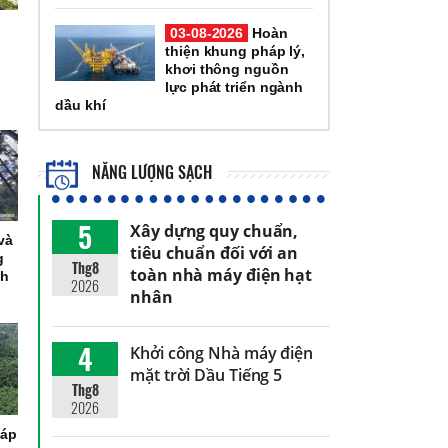
03-08-2026
Hoàn
thiện khung pháp lý,
ế
khơi thông nguồn
lực phát triển ngành
dầu khí
NĂNG LƯỢNG SẠCH
5
Xây dựng quy chuẩn,
và
tiêu chuẩn đối với an
g
Thg8
toàn nhà máy điện hạt
nh
2026
nhân
4
Khởi công Nhà máy điện
mặt trời Dầu Tiếng 5
Thg8
2026
háp