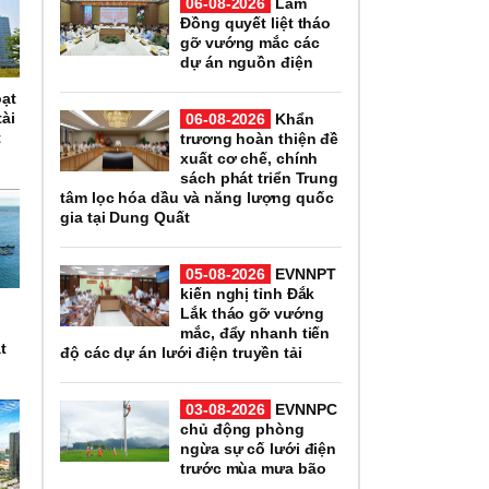
06-08-2026
Lâm
Đồng quyết liệt tháo
gỡ vướng mắc các
dự án nguồn điện
oạt
ài
06-08-2026
Khẩn
t
trương hoàn thiện đề
xuất cơ chế, chính
sách phát triển Trung
tâm lọc hóa dầu và năng lượng quốc
gia tại Dung Quất
05-08-2026
EVNNPT
kiến nghị tỉnh Đắk
Lắk tháo gỡ vướng
mắc, đẩy nhanh tiến
t
độ các dự án lưới điện truyền tải
03-08-2026
EVNNPC
chủ động phòng
ngừa sự cố lưới điện
trước mùa mưa bão