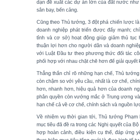
dạn đề xuất các dự án lớn của đất nước như 
sân bay, bến cảng.
Cũng theo Thủ tướng, 3 đột phá chiến lược là 
doanh nghiệp phát triển được đẩy mạnh; ch
tỉnh và cơ sở) hoạt động giúp giảm thủ tục 
thuận lợi hơn cho người dân và doanh nghiệ
với Luật Đầu tư theo phương thức đối tác c
phối hợp với nhau chặt chẽ hơn để giải quyết
Thẳng thắn chỉ rõ những hạn chế, Thủ tướng
còn chậm so với yêu cầu, nhất là cơ chế, chí
hơn, nhanh hơn, hiệu quả hơn của doanh ngh
phân quyền còn vướng mắc ở Trung ương và 
hạn chế cả về cơ chế, chính sách và nguồn lực 
Về nhiệm vụ thời gian tới, Thủ tướng Phạm 
mục tiêu đã đề ra trong các Nghị quyết của Bộ 
hợp hoàn cảnh, điều kiện cụ thể, đáp ứng y