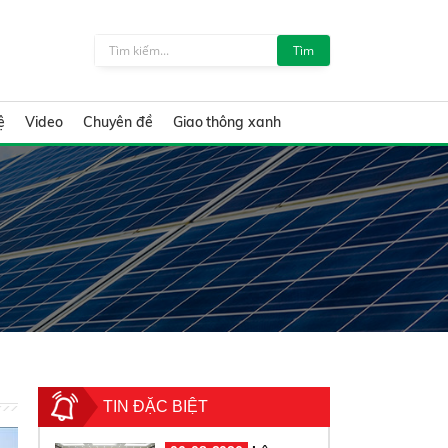
Tìm
ệ
Video
Chuyên đề
Giao thông xanh
TIN ĐẶC BIỆT