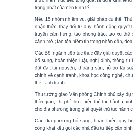
thực hiện mục tiêu tổng quát là đưa kinh tế t
trọng nhất của nền kinh tế.
Nêu 15 nhóm nhiệm vụ, giải pháp cụ thể, Thủ
nhận thức, thay đổi tư duy, hành động quyết 
truyền cảm hứng, tạo phong trào, tạo xu thế p
cảnh mới; lan tỏa niềm tin trong nhân dân, doa
Các Bộ, ngành tiếp tục thúc đẩy giải quyết các 
bổ sung, hoàn thiện luật, nghị định, thông tư l
đất đai, tài nguyên, khoáng sản, hỗ trợ lãi s
chính về cạnh tranh, khoa học công nghệ, ch
thế cạnh tranh.
Thủ tướng giao Văn phòng Chính phủ xây dựng l
thời gian, chi phí thực hiện thủ tục hành ch
cho địa phương trong giải quyết thủ tục hành c
Các địa phương bổ sung, hoàn thiện quy ho
công khai kêu gọi các nhà đầu tư tiếp cận bìn