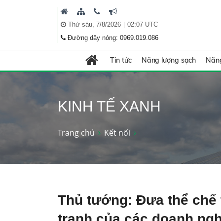
|
Thứ sáu, 7/8/2026
02:07 UTC
Đường dây nóng: 0969.019.086
Tin tức
Năng lượng sạch
Năng
KINH TẾ XANH
Trang chủ
Kết nối
Thủ tướng: Đưa thể chế 
tranh của các doanh ng