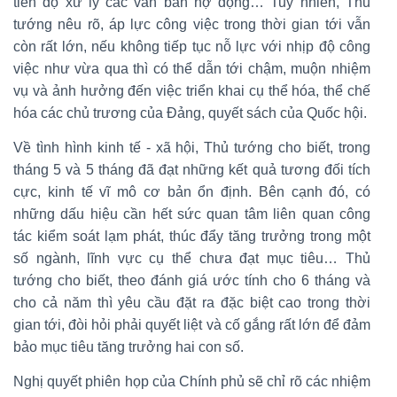
tiến độ xử lý các văn bản nợ đọng… Tuy nhiên, Thủ
tướng nêu rõ, áp lực công việc trong thời gian tới vẫn
còn rất lớn, nếu không tiếp tục nỗ lực với nhịp độ công
việc như vừa qua thì có thể dẫn tới chậm, muộn nhiệm
vụ và ảnh hưởng đến việc triển khai cụ thể hóa, thể chế
hóa các chủ trương của Đảng, quyết sách của Quốc hội.
Về tình hình kinh tế - xã hội, Thủ tướng cho biết, trong
tháng 5 và 5 tháng đã đạt những kết quả tương đối tích
cực, kinh tế vĩ mô cơ bản ổn định. Bên cạnh đó, có
những dấu hiệu cần hết sức quan tâm liên quan công
tác kiểm soát lạm phát, thúc đẩy tăng trưởng trong một
số ngành, lĩnh vực cụ thể chưa đạt mục tiêu… Thủ
tướng cho biết, theo đánh giá ước tính cho 6 tháng và
cho cả năm thì yêu cầu đặt ra đặc biệt cao trong thời
gian tới, đòi hỏi phải quyết liệt và cố gắng rất lớn để đảm
bảo mục tiêu tăng trưởng hai con số.
Nghị quyết phiên họp của Chính phủ sẽ chỉ rõ các nhiệm