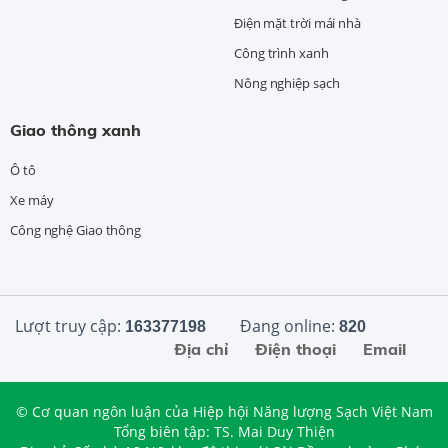
Điện mặt trời mái nhà
Công trình xanh
Nông nghiệp sạch
Giao thông xanh
Ô tô
Xe máy
Công nghệ Giao thông
Lượt truy cập:
Đang online:
163377198
820
Địa chỉ
Điện thoại
Email
© Cơ quan ngôn luận của Hiệp hội Năng lượng Sạch Việt Nam
Tổng biên tập: TS. Mai Duy Thiện