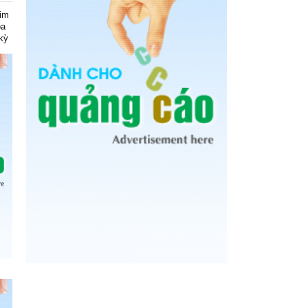
kim
óa
kỳ