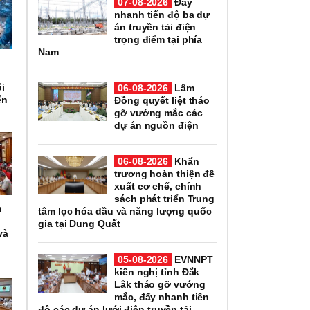
07-08-2026
Đẩy
nhanh tiến độ ba dự
án truyền tải điện
trọng điểm tại phía
Nam
ổi
06-08-2026
Lâm
ển
Đồng quyết liệt tháo
gỡ vướng mắc các
dự án nguồn điện
06-08-2026
Khẩn
trương hoàn thiện đề
xuất cơ chế, chính
sách phát triển Trung
h
tâm lọc hóa dầu và năng lượng quốc
gia tại Dung Quất
và
05-08-2026
EVNNPT
kiến nghị tỉnh Đắk
Lắk tháo gỡ vướng
mắc, đẩy nhanh tiến
độ các dự án lưới điện truyền tải