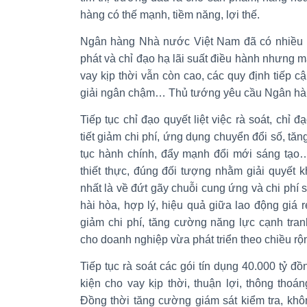
hàng có thế mạnh, tiềm năng, lợi thế.
Ngân hàng Nhà nước Việt Nam đã có nhiều n
phát và chỉ đạo hạ lãi suất điều hành nhưng mặt
vay kịp thời vẫn còn cao, các quy định tiếp c
giải ngân chậm… Thủ tướng yêu cầu Ngân hà
Tiếp tục chỉ đạo quyết liệt việc rà soát, chỉ
tiết giảm chi phí, ứng dụng chuyển đổi số, tă
tục hành chính, đẩy mạnh đổi mới sáng tạo… 
thiết thực, đúng đối tượng nhằm giải quyết 
nhất là về đứt gãy chuỗi cung ứng và chi phí 
hài hòa, hợp lý, hiệu quả giữa lao động giá r
giảm chi phí, tăng cường năng lực cạnh tran
cho doanh nghiệp vừa phát triển theo chiều rộn
Tiếp tục rà soát các gói tín dụng 40.000 tỷ đ
kiện cho vay kịp thời, thuận lợi, thông thoán
Đồng thời tăng cường giám sát kiểm tra, không