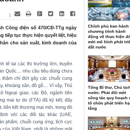
|
Chính phủ ban hành
h Công điện số 470/CĐ-TTg ngày
chương trình hành
tiếp tục thực hiện quyết liệt, hiệu
động về thực hiện đ
mới mô hình phát tri
khăn cho sản xuất, kinh doanh của
đất nước
 tế tại các thị trường lớn, truyền
Hàn Quốc… nhu cầu tiêu dùng chưa
, thậm chí đứt gãy các chuỗi cung
ầy, khoáng sản, đồ gỗ… Vì vậy, Thủ
Tổng Bí thư, Chủ tịc
 Ngoại giao, các Bộ, ngành liên
nước: Phải đổi mới
công tác quy hoạch 
ng mại tự do (FTA) đã ký kết; đẩy
tổ chức phát triển hạ
 liên kết thương mại mới, trong đó
tầng
định với các đối tác khác (UAE,
n phẩm, chuỗi cung ứng, tích cực
a của Việt Nam, nhất là những mặt