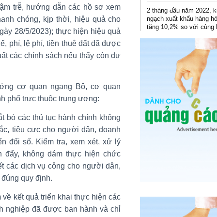
hậm trễ, hướng dẫn các hồ sơ xem
2 tháng đầu năm 2022, 
ngạch xuất khẩu hàng h
hanh chóng, kịp thời, hiệu quả cho
tăng 10,2% so với cùng 
gày 28/5/2023); thực hiện hiệu quả
, phí, lệ phí, tiền thuê đất đã được
uất các chính sách nếu thấy còn dư
rưởng cơ quan ngang Bộ, cơ quan
h phố trực thuộc trung ương:
 cắt bỏ các thủ tục hành chính không
 tắc, tiêu cực cho người dân, doanh
n đổi số. Kiểm tra, xem xét, xử lý
n đẩy, không dám thực hiện chức
ết các dịch vụ công cho người dân,
 đúng quy định.
 về kết quả triển khai thực hiện các
nh nghiệp đã được ban hành và chỉ