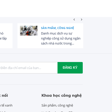
SẢN PHẨM, CÔNG NGHỆ
NĂNG LƯỢNG GIÓ
Danh mục dịch vụ sự
Quy định mới về đ
nghiệp công sử dụng ngân
khảo sát, đầu tư 
sách nhà nước trong...
điện gió ngoài...
ĐĂNG KÝ
 nối
Khoa học công nghệ
h tế xanh
Sản phẩm, công nghệ