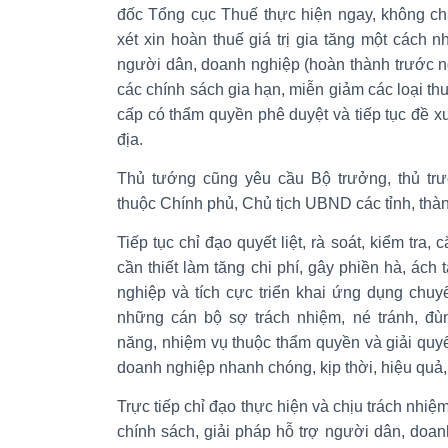
đốc Tổng cục Thuế thực hiện ngay, không c
xét xin hoàn thuế giá trị gia tăng một cách n
người dân, doanh nghiệp (hoàn thành trước n
các chính sách gia hạn, miễn giảm các loại thuế
cấp có thẩm quyền phê duyệt và tiếp tục đề x
địa.
Thủ tướng cũng yêu cầu Bộ trưởng, thủ t
thuộc Chính phủ, Chủ tịch UBND các tỉnh, thàn
Tiếp tục chỉ đạo quyết liệt, rà soát, kiểm tra,
cần thiết làm tăng chi phí, gây phiền hà, ách
nghiệp và tích cực triển khai ứng dụng chuyể
những cán bộ sợ trách nhiệm, né tránh, đù
năng, nhiệm vụ thuộc thẩm quyền và giải quy
doanh nghiệp nhanh chóng, kịp thời, hiệu quả,
Trực tiếp chỉ đạo thực hiện và chịu trách nhiệm
chính sách, giải pháp hỗ trợ người dân, doa