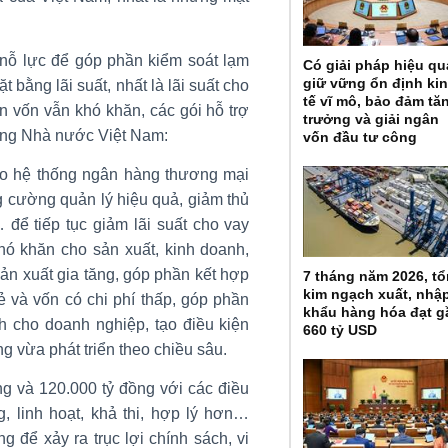
ỗ lực để góp phần kiểm soát lạm
Có giải pháp hiệu qu
giữ vững ổn định ki
 bằng lãi suất, nhất là lãi suất cho
tế vĩ mô, bảo đảm tă
ận vốn vẫn khó khăn, các gói hỗ trợ
trưởng và giải ngân
ng Nhà nước Việt Nam:
vốn đầu tư công
 đạo hệ thống ngân hàng thương mại
ng cường quản lý hiệu quả, giảm thủ
để tiếp tục giảm lãi suất cho vay
khó khăn cho sản xuất, kinh doanh,
sản xuất gia tăng, góp phần kết hợp
7 tháng năm 2026, t
kim ngạch xuất, nhậ
ẻ và vốn có chi phí thấp, góp phần
khẩu hàng hóa đạt g
h cho doanh nghiệp, tạo điều kiện
660 tỷ USD
g vừa phát triển theo chiều sâu.
ồng và 120.000 tỷ đồng với các điều
g, linh hoạt, khả thi, hợp lý hơn…
 để xảy ra trục lợi chính sách, vi