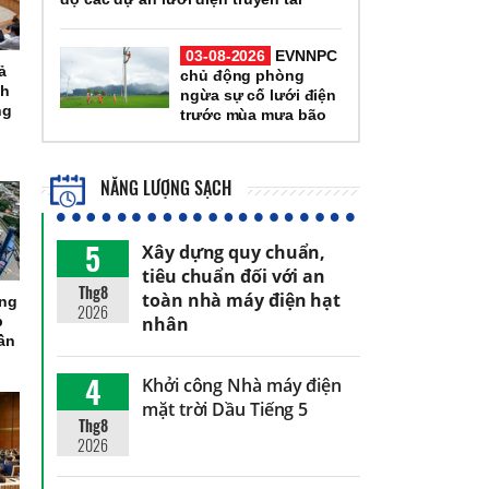
03-08-2026
EVNNPC
ả
chủ động phòng
nh
ngừa sự cố lưới điện
ng
trước mùa mưa bão
NĂNG LƯỢNG SẠCH
5
Xây dựng quy chuẩn,
tiêu chuẩn đối với an
Thg8
toàn nhà máy điện hạt
ổng
2026
nhân
p
ần
4
Khởi công Nhà máy điện
mặt trời Dầu Tiếng 5
Thg8
2026