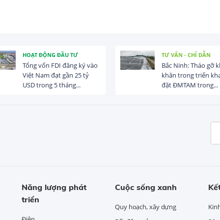
G ĐẦU TƯ
TƯ VẤN - CHỈ DẪN
FDI đăng ký vào
Bắc Ninh: Tháo gỡ khó
đạt gần 25 tỷ
khăn trong triển khai lắp
5 tháng...
đặt ĐMTAM trong...
Năng lượng phát
Cuộc sống xanh
Kết
triển
Quy hoạch, xây dựng
Kin
Điện