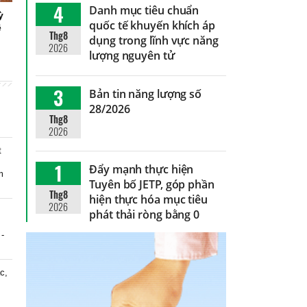
4
Danh mục tiêu chuẩn
ỳ
quốc tế khuyến khích áp
ệ
Thg8
dụng trong lĩnh vực năng
2026
lượng nguyên tử
3
Bản tin năng lượng số
28/2026
Thg8
2026
t
1
Đẩy mạnh thực hiện
m
Tuyên bố JETP, góp phần
Thg8
hiện thực hóa mục tiêu
2026
phát thải ròng bằng 0
 -
c,