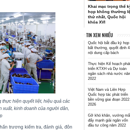
Khai mạc trọng thể k
họp không thường l
thứ nhất, Quốc hội
khóa XVI
TIN XEM NHIỀU
Quốc hội bắt đầu kỳ họp
bất thường, quyết định 4
nội dung cấp bách
Thực hiện Kế hoạch phá
triển KTXH và Dự toán
ngân sách nhà nước nă
2022
Việt Nam và Liên Hợp
Quốc hợp tác phát triển
bền vững giai đoạn 2022
hực hiện quyết liệt, hiệu quả các
2026
n xuất, kinh doanh của người dân,
Gỡ khó khăn, vướng mắ
ệp
đẩy mạnh giải ngân vốn
đầu tư công năm 2022
hẩn trương kiểm tra, đánh giá, đôn