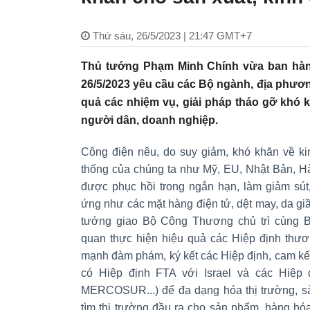
Thứ sáu, 26/5/2023 | 21:47 GMT+7
Thủ tướng Phạm Minh Chính vừa ban hàn
26/5/2023 yêu cầu các Bộ ngành, địa phương 
quả các nhiệm vụ, giải pháp tháo gỡ khó 
người dân, doanh nghiệp.
Công điện nêu, do suy giảm, khó khăn về kinh
thống của chúng ta như Mỹ, EU, Nhật Bản, 
được phục hồi trong ngắn hạn, làm giảm sút
ứng như các mặt hàng điện tử, dệt may, da gi
tướng giao Bộ Công Thương chủ trì cùng Bộ
quan thực hiện hiệu quả các Hiệp định thươ
mạnh đàm phám, ký kết các Hiệp định, cam kết,
có Hiệp định FTA với Israel và các Hiệp 
MERCOSUR...) để đa dạng hóa thị trường, sả
tìm thị trường đầu ra cho sản phẩm, hàng hó