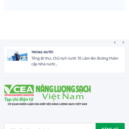
HOẠT ĐỘNG ĐẦU TƯ
Tổng vốn FDI đăng ký vào Việt Nam đạt gần 25 tỷ
USD trong 5 tháng...