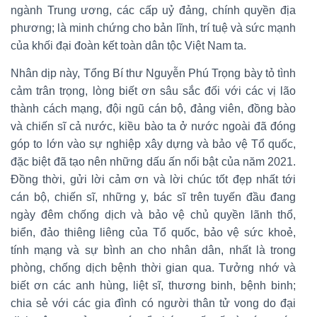
ngành Trung ương, các cấp uỷ đảng, chính quyền địa
phương; là minh chứng cho bản lĩnh, trí tuệ và sức mạnh
của khối đại đoàn kết toàn dân tộc Việt Nam ta.
Nhân dịp này, Tổng Bí thư Nguyễn Phú Trọng bày tỏ tình
cảm trân trọng, lòng biết ơn sâu sắc đối với các vị lão
thành cách mạng, đội ngũ cán bộ, đảng viên, đồng bào
và chiến sĩ cả nước, kiều bào ta ở nước ngoài đã đóng
góp to lớn vào sự nghiệp xây dựng và bảo vệ Tổ quốc,
đặc biệt đã tạo nên những dấu ấn nổi bật của năm 2021.
Đồng thời, gửi lời cảm ơn và lời chúc tốt đẹp nhất tới
cán bộ, chiến sĩ, những y, bác sĩ trên tuyến đầu đang
ngày đêm chống dịch và bảo vệ chủ quyền lãnh thổ,
biển, đảo thiêng liêng của Tổ quốc, bảo vệ sức khoẻ,
tính mạng và sự bình an cho nhân dân, nhất là trong
phòng, chống dịch bệnh thời gian qua. Tưởng nhớ và
biết ơn các anh hùng, liệt sĩ, thương binh, bệnh binh;
chia sẻ với các gia đình có người thân tử vong do đại