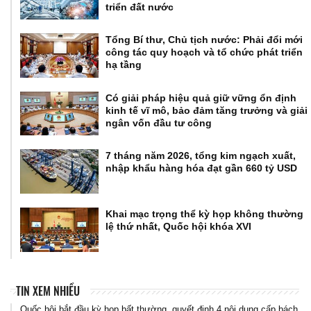
triển đất nước
Tổng Bí thư, Chủ tịch nước: Phải đổi mới
công tác quy hoạch và tổ chức phát triển
hạ tầng
Có giải pháp hiệu quả giữ vững ổn định
kinh tế vĩ mô, bảo đảm tăng trưởng và giải
ngân vốn đầu tư công
7 tháng năm 2026, tổng kim ngạch xuất,
nhập khẩu hàng hóa đạt gần 660 tỷ USD
Khai mạc trọng thể kỳ họp không thường
lệ thứ nhất, Quốc hội khóa XVI
TIN XEM NHIỀU
Quốc hội bắt đầu kỳ họp bất thường, quyết định 4 nội dung cấp bách