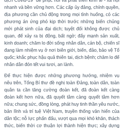
dịch Covid-19" để phục hồi và phát triển kinh tế - xã hội
nhanh và bền vững hơn. Các cấp ủy đảng, chính quyền,
địa phương cần chủ động trong mọi tình huống, có các
phương án ứng phó kịp thời trước những biến chủng
mới phát sinh của đại dịch; tuyệt đối không được chủ
quan, để xảy ra bị động, bất ngờ; đẩy mạnh sản xuất,
kinh doanh; chăm lo đời sống nhân dân, cán bộ, chiến sĩ
đang làm nhiệm vụ ở nơi biên giới, biển, đảo, bảo vệ Tổ
quốc; khắc phục hậu quả thiên tai, dịch bệnh; chăm lo để
nhân dân đón tết vui tươi, an lành.
Để thực hiện được những phương hướng, nhiệm vụ
nêu trên, Tổng Bí thư đề nghị toàn Đảng, toàn dân, toàn
quân ta cần tăng cường đoàn kết, đã đoàn kết càng
đoàn kết hơn nữa, đã quyết tâm càng quyết tâm hơn
nữa; chung sức, đồng lòng, phát huy tinh thần yêu nước,
bản lĩnh và trí tuệ Việt Nam, truyền thống văn hiến của
dân tộc; nỗ lực phấn đấu, vượt qua mọi khó khăn, thách
thức, biến thời cơ thuận lợi thành hiện thực; xây dựng