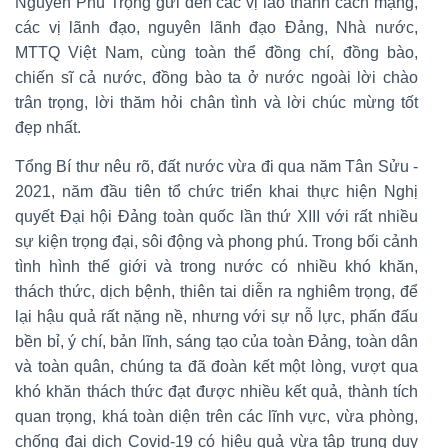
Nguyễn Phú Trọng gửi đến các vị lão thành cách mạng,
các vị lãnh đạo, nguyên lãnh đạo Đảng, Nhà nước,
MTTQ Việt Nam, cùng toàn thể đồng chí, đồng bào,
chiến sĩ cả nước, đồng bào ta ở nước ngoài lời chào
trân trọng, lời thăm hỏi chân tình và lời chúc mừng tốt
đẹp nhất.
Tổng Bí thư nêu rõ, đất nước vừa đi qua năm Tân Sửu -
2021, năm đầu tiên tổ chức triển khai thực hiện Nghị
quyết Đại hội Đảng toàn quốc lần thứ XIII với rất nhiều
sự kiện trọng đại, sôi động và phong phú. Trong bối cảnh
tình hình thế giới và trong nước có nhiều khó khăn,
thách thức, dịch bệnh, thiên tai diễn ra nghiêm trọng, để
lại hậu quả rất nặng nề, nhưng với sự nỗ lực, phấn đấu
bền bỉ, ý chí, bản lĩnh, sáng tạo của toàn Đảng, toàn dân
và toàn quân, chúng ta đã đoàn kết một lòng, vượt qua
khó khăn thách thức đạt được nhiều kết quả, thành tích
quan trọng, khá toàn diện trên các lĩnh vực, vừa phòng,
chống đại dịch Covid-19 có hiệu quả vừa tập trung duy