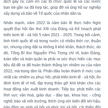
dịch gây ra; cảm ơn các tổ chức quốc tế và các nước
bạn bè gần xa đã hợp tác, giúp đỡ và ủng hộ sự nghiệp
xây dựng và bảo vệ Tổ quốc của nhân dân ta.
Nhấn mạnh, năm 2022 là năm bản lề thực hiện Nghị
quyết Đại hội lần thứ XIII của Đảng và Kế hoạch phát
triển kinh tế - xã hội 5 năm 2021 - 2025. Trong bối cảnh,
tình hình quốc tế và trong nước có nhiều thời cơ, thuận
lợi, nhưng cũng đặt ra không ít khó khăn, thách thức, do
đó, Tổng Bí thư Nguyễn Phú Trọng chỉ rõ, toàn Đảng,
toàn dân và toàn quân ta phải ra sức thực hiện các mục
tiêu đã đề ra để hoàn thành thắng lợi nhiệm vụ của năm
2022, mà trọng tâm là: Phấn đấu hoàn thành ở mức cao
nhất các nhiệm vụ phục hồi, phát triển kinh tế - xã hội; ổn
định kinh tế vĩ mô, tập trung tháo gỡ khó khăn cho các
hoạt động sản xuất kinh doanh. Tiếp tục phát triển các
lĩnh vực văn hoá, giáo dục - đào tạo, khoa học - công
nghệ; bảo vệ môi trường, thích ứng với biến đổi khí hậu,
bảo đảm an sinh xã hội và phúc lợi xã hội, cải thiện đời