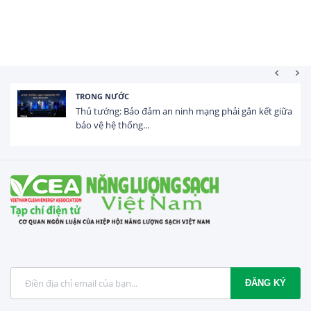
HOẠT ĐỘNG ĐẦU TƯ
Tổng vốn FDI đăng ký vào Việt Nam đạt gần 25 tỷ
USD trong 5 tháng...
ĐĂNG KÝ