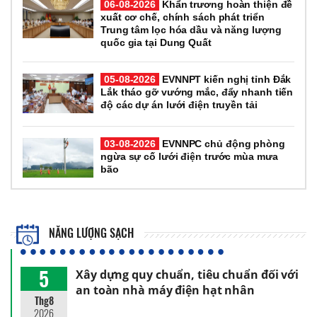
06-08-2026
Khẩn trương hoàn thiện đề
xuất cơ chế, chính sách phát triển
Trung tâm lọc hóa dầu và năng lượng
quốc gia tại Dung Quất
05-08-2026
EVNNPT kiến nghị tỉnh Đắk
Lắk tháo gỡ vướng mắc, đẩy nhanh tiến
độ các dự án lưới điện truyền tải
03-08-2026
EVNNPC chủ động phòng
ngừa sự cố lưới điện trước mùa mưa
bão
NĂNG LƯỢNG SẠCH
5
Xây dựng quy chuẩn, tiêu chuẩn đối với
an toàn nhà máy điện hạt nhân
Thg8
2026