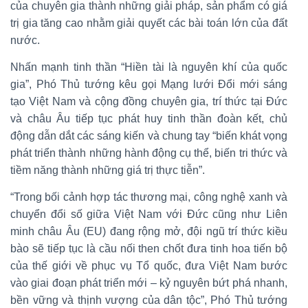
của chuyên gia thành những giải pháp, sản phẩm có giá
trị gia tăng cao nhằm giải quyết các bài toán lớn của đất
nước.
Nhấn mạnh tinh thần “Hiền tài là nguyên khí của quốc
gia”, Phó Thủ tướng kêu gọi Mạng lưới Đổi mới sáng
tạo Việt Nam và cộng đồng chuyên gia, trí thức tại Đức
và châu Âu tiếp tục phát huy tinh thần đoàn kết, chủ
động dẫn dắt các sáng kiến và chung tay “biến khát vọng
phát triển thành những hành động cụ thể, biến tri thức và
tiềm năng thành những giá trị thực tiễn”.
“Trong bối cảnh hợp tác thương mại, công nghệ xanh và
chuyển đổi số giữa Việt Nam với Đức cũng như Liên
minh châu Âu (EU) đang rộng mở, đội ngũ trí thức kiều
bào sẽ tiếp tục là cầu nối then chốt đưa tinh hoa tiến bộ
của thế giới về phục vụ Tổ quốc, đưa Việt Nam bước
vào giai đoạn phát triển mới – kỷ nguyên bứt phá nhanh,
bền vững và thịnh vượng của dân tộc”, Phó Thủ tướng