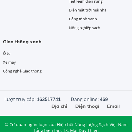
Tiết kiệm điện năng
Điện mặt trời mái nhà
Công trình xanh
Nông nghiệp sạch
Giao thông xanh
Ô tô
Xe máy
Công nghệ Giao thông
Lượt truy cập:
Đang online:
163517741
469
Địa chỉ
Điện thoại
Email
© Cơ quan ngôn luận của Hiệp hội Năng lượng Sạch Việt Nam
Tổng biên tập: TS. Mai Duy Thiện