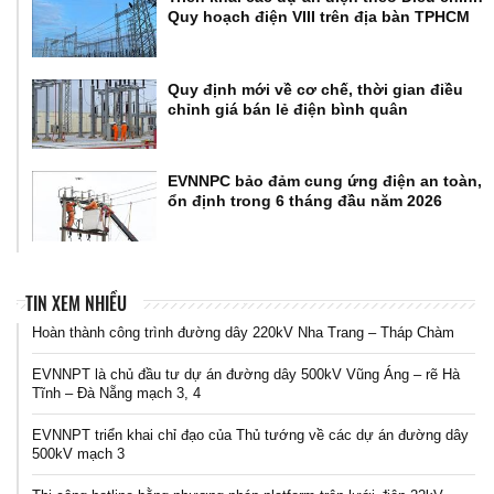
Quy hoạch điện VIII trên địa bàn TPHCM
Quy định mới về cơ chế, thời gian điều
chỉnh giá bán lẻ điện bình quân
EVNNPC bảo đảm cung ứng điện an toàn,
ổn định trong 6 tháng đầu năm 2026
TIN XEM NHIỀU
Hoàn thành công trình đường dây 220kV Nha Trang – Tháp Chàm
EVNNPT là chủ đầu tư dự án đường dây 500kV Vũng Áng – rẽ Hà
Tĩnh – Đà Nẵng mạch 3, 4
EVNNPT triển khai chỉ đạo của Thủ tướng về các dự án đường dây
500kV mạch 3