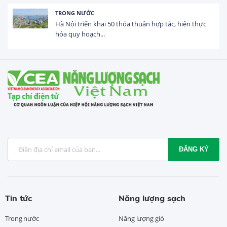
HOẠT ĐỘNG ĐẦU TƯ
Tổng vốn FDI đăng ký vào Việt Nam đạt gần 25 tỷ
USD trong 5 tháng...
ĐĂNG KÝ
Tin tức
Năng lượng sạch
Trong nước
Năng lượng gió