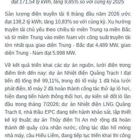
đạt 171,54 tỷ kWh, tăng 9,85% so với cùng kỳ 2025
Sản lượng điện truyền tải 6 tháng đầu năm 2026 ước
đạt 138,2 tỷ kWh, tăng 10,83% so với cùng kỳ. Xu hướng
truyền tải chủ yếu theo chiều từ miền Trung ra miền Bắc
và từ miền Trung vào miền Nam với công suất truyền tải
lớn nhất qua giao diện Trung - Bắc đạt 4.489 MW, giao
diện Trung - Nam đạt 5.998 MW.
Về kết quả triển khai các dự án nguồn, lưới điện trọng
điểm tính đến nay: dự án Nhiệt điện Quảng Trạch I đạt
tiến độ tổng thể 99,11%, trong đó tổ máy 1 đã hòa lưới
phát điện, tổ máy 2 đã hoàn thành công tác thử áp lò hơi,
hiện đang tiến hành thông thổi hơi, dự kiến sẽ đốt lò lần
đầu trong tháng 7/2026; dự án Nhiệt điện LNG Quảng
Trạch II, nhà thầu EPC đang tiến hành khảo sát, lập thiết
kế kỹ thuật; dự án Thủy điện Trị An mở rộng đã hoàn
thành đê quây cửa nhận nước, công tác đào hố móng
nhà máy, cầu Hiếu Liêm, đang tiếp tục triển khai thi công