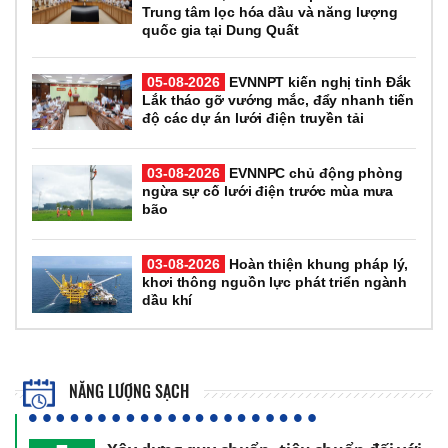
Trung tâm lọc hóa dầu và năng lượng
quốc gia tại Dung Quất
05-08-2026
EVNNPT kiến nghị tỉnh Đắk
Lắk tháo gỡ vướng mắc, đẩy nhanh tiến
độ các dự án lưới điện truyền tải
03-08-2026
EVNNPC chủ động phòng
ngừa sự cố lưới điện trước mùa mưa
bão
03-08-2026
Hoàn thiện khung pháp lý,
khơi thông nguồn lực phát triển ngành
dầu khí
NĂNG LƯỢNG SẠCH