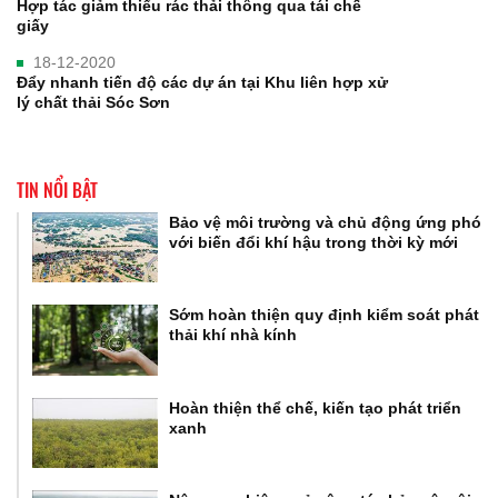
Hợp tác giảm thiểu rác thải thông qua tái chế
giấy
18-12-2020
Đẩy nhanh tiến độ các dự án tại Khu liên hợp xử
lý chất thải Sóc Sơn
TIN NỔI BẬT
Bảo vệ môi trường và chủ động ứng phó
với biến đổi khí hậu trong thời kỳ mới
Sớm hoàn thiện quy định kiểm soát phát
thải khí nhà kính
Hoàn thiện thể chế, kiến tạo phát triển
xanh