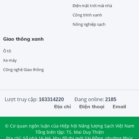
Điện mặt trời mái nhà
Công trình xanh
Nông nghiệp sạch
Giao thông xanh
Ô tô
Xe máy
Công nghệ Giao thông
Lượt truy cập:
Đang online:
163314220
2185
Địa chỉ
Điện thoại
Email
© Cơ quan ngôn luận của Hiệp hội Năng lượng Sạch Việt Nam
Tổng biên tập: TS. Mai Duy Thiện
Địa chỉ: Số nhà 16-N6, khu đô thị mới Sài Đồng, phường Phúc