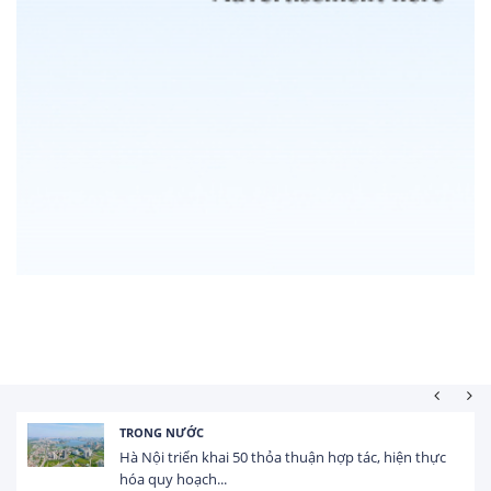
HOẠT ĐỘNG ĐẦU TƯ
thực
Tổng vốn FDI đăng ký vào Việt Nam đạt gần 25 t
USD trong 5 tháng...