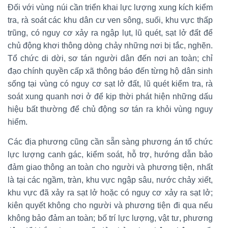
Đối với vùng núi cần triển khai lực lượng xung kích kiểm
tra, rà soát các khu dân cư ven sông, suối, khu vực thấp
trũng, có nguy cơ xảy ra ngập lụt, lũ quét, sạt lở đất để
chủ động khơi thông dòng chảy những nơi bị tắc, nghẽn.
Tổ chức di dời, sơ tán người dân đến nơi an toàn; chỉ
đạo chính quyền cấp xã thông báo đến từng hộ dân sinh
sống tại vùng có nguy cơ sạt lở đất, lũ quét kiểm tra, rà
soát xung quanh nơi ở để kịp thời phát hiện những dấu
hiệu bất thường để chủ động sơ tán ra khỏi vùng nguy
hiểm.
Các địa phương cũng cần sẵn sàng phương án tổ chức
lực lượng canh gác, kiểm soát, hỗ trợ, hướng dẫn bảo
đảm giao thông an toàn cho người và phương tiện, nhất
là tại các ngầm, tràn, khu vực ngập sâu, nước chảy xiết,
khu vực đã xảy ra sạt lở hoặc có nguy cơ xảy ra sạt lở;
kiên quyết không cho người và phương tiện đi qua nếu
không bảo đảm an toàn; bố trí lực lượng, vật tư, phương