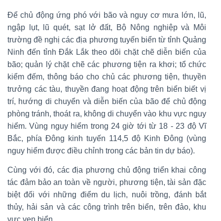
Để chủ động ứng phó với bão và nguy cơ mưa lớn, lũ,
ngập lụt, lũ quét, sạt lở đất, Bộ Nông nghiệp và Môi
trường đề nghị các địa phương tuyến biển từ tỉnh Quảng
Ninh đến tỉnh Đắk Lắk theo dõi chặt chẽ diễn biến của
bão; quản lý chặt chẽ các phương tiện ra khơi; tổ chức
kiểm đếm, thông báo cho chủ các phương tiện, thuyền
trưởng các tàu, thuyền đang hoạt động trên biển biết vị
trí, hướng di chuyển và diễn biến của bão để chủ động
phòng tránh, thoát ra, không di chuyển vào khu vực nguy
hiểm. Vùng nguy hiểm trong 24 giờ tới từ 18 - 23 độ Vĩ
Bắc, phía Đông kinh tuyến 114,5 độ Kinh Đông (vùng
nguy hiểm được điều chỉnh trong các bản tin dự báo).
Cùng với đó, các địa phương chủ động triển khai công
tác đảm bảo an toàn về người, phương tiện, tài sản đặc
biệt đối với những điểm du lịch, nuôi trồng, đánh bắt
thủy, hải sản và các công trình trên biển, trên đảo, khu
vực ven biển.