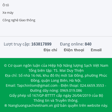
Ô tô
Xe máy
Công nghệ Giao thông
Lượt truy cập:
Đang online:
163817899
840
Địa chỉ
Điện thoại
Email
© Cơ quan ngôn luận của Hiệp hội Năng lượng Sạch Việt Nam
Tổng biên tập: TS. Mai Duy Thiện
Địa chỉ: Số nhà 16-N6, khu đô thị mới Sài Đồng, phường Phúc
Đồng, quận Long Biên, Hà Nội.
Email: Tapchinlsvn@gmail.com - Điện thoại: 024.6659.3553 -
Đường dây nóng: 0969.019.086
Giấy phép số 167/GP-BTTTT cấp ngày 26/04/2019 của Bộ
Thông tin và Truyền thông.
® Nangluongsachvietnam.vn giữ bản quyền trên website này.