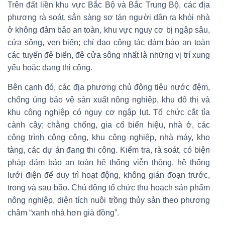
Trên đất liền khu vực Bắc Bộ và Bắc Trung Bộ, các địa
phương rà soát, sẵn sàng sơ tán người dân ra khỏi nhà
ở không đảm bảo an toàn, khu vực nguy cơ bị ngập sâu,
cửa sông, ven biển; chỉ đạo công tác đảm bảo an toàn
các tuyến đê biển, đê cửa sông nhất là những vị trí xung
yếu hoặc đang thi công.
Bên cạnh đó, các địa phương chủ động tiêu nước đệm,
chống úng bảo vệ sản xuất nông nghiệp, khu đô thị và
khu công nghiệp có nguy cơ ngập lụt. Tổ chức cắt tỉa
cành cây; chằng chống, gia cố biển hiệu, nhà ở, các
công trình công cộng, khu công nghiệp, nhà máy, kho
tàng, các dự án đang thi công. Kiểm tra, rà soát, có biện
pháp đảm bảo an toàn hệ thống viễn thông, hệ thống
lưới điện để duy trì hoạt động, không gián đoạn trước,
trong và sau bão. Chủ động tổ chức thu hoạch sản phẩm
nông nghiệp, diện tích nuôi trồng thủy sản theo phương
châm “xanh nhà hơn già đồng”.