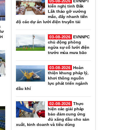
05-08-2026
EVNNPT
kiến nghị tỉnh Đắk
Lắk tháo gỡ vướng
mắc, đẩy nhanh tiến
độ các dự án lưới điện truyền tải
a
dư
ời
03-08-2026
EVNNPC
chủ động phòng
ngừa sự cố lưới điện
trước mùa mưa bão
03-08-2026
Hoàn
thiện khung pháp lý,
khơi thông nguồn
lực phát triển ngành
dầu khí
02-08-2026
Thực
hiện các giải pháp
bảo đảm cung ứng
đủ xăng dầu cho sản
xuất, kinh doanh và tiêu dùng