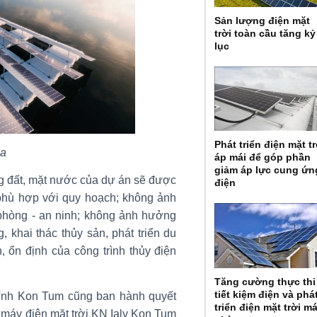
Sản lượng điện mặt
trời toàn cầu tăng kỷ
lục
Phát triển điện mặt tr
ọa
áp mái để góp phần
giảm áp lực cung ứn
ng đất, mặt nước của dự án sẽ được
điện
 phù hợp với quy hoạch; không ảnh
 phòng - an ninh; không ảnh hưởng
, khai thác thủy sản, phát triển du
 ổn định của công trình thủy điện
Tăng cường thực thi
tiết kiệm điện và phá
ỉnh Kon Tum cũng ban hành quyết
triển điện mặt trời má
 máy điện mặt trời KN Ialy Kon Tum