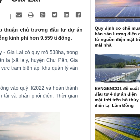
|
Quy định cơ chế mu
ấp thuận chủ trương đầu tư dự án
bán sản lượng điện 
tổng kinh phí hơn 9.559 tỉ đồng.
từ nguồn điện mặt tr
mái nhà
y - Gia Lai có quy mô 538ha, trong
ện Ia (xã Ialy, huyện Chư Păh, Gia
 vực trạm biến áp, khu quản lý vận
ông vào quý II/2022 và hoàn thành
EVNGENCO1 đề xuất
đầu tư 4 dự án điện
n tải và phân phối điện. Thời gian
mặt trời trên hồ thủy
điện tại Lâm Đồng