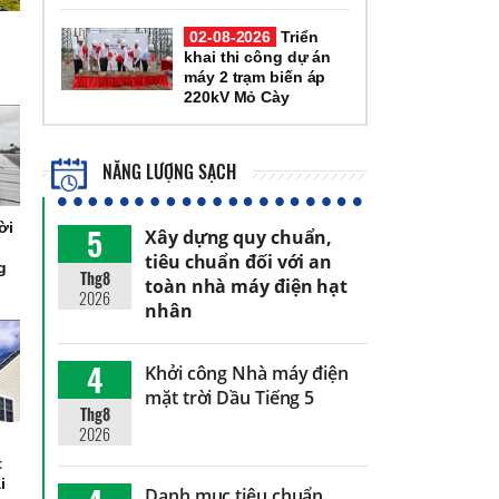
02-08-2026
Triển
khai thi công dự án
máy 2 trạm biến áp
220kV Mỏ Cày
NĂNG LƯỢNG SẠCH
ời
5
Xây dựng quy chuẩn,
tiêu chuẩn đối với an
g
Thg8
toàn nhà máy điện hạt
2026
nhân
4
Khởi công Nhà máy điện
mặt trời Dầu Tiếng 5
Thg8
2026
t
i
Danh mục tiêu chuẩn