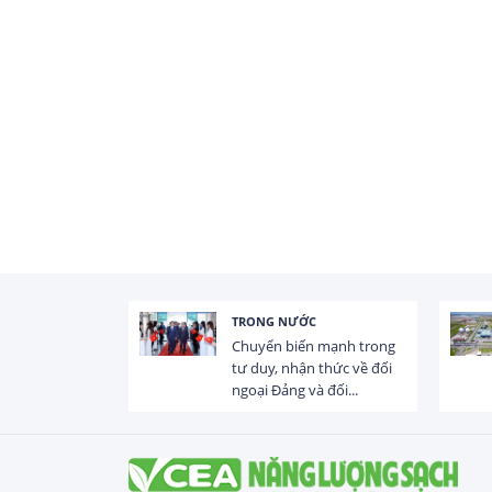
TRONG NƯỚC
 trị dòng chảy
Chuyển biến mạnh trong
hạ lưu 831 đập,
tư duy, nhận thức về đối
ngoại Đảng và đối...