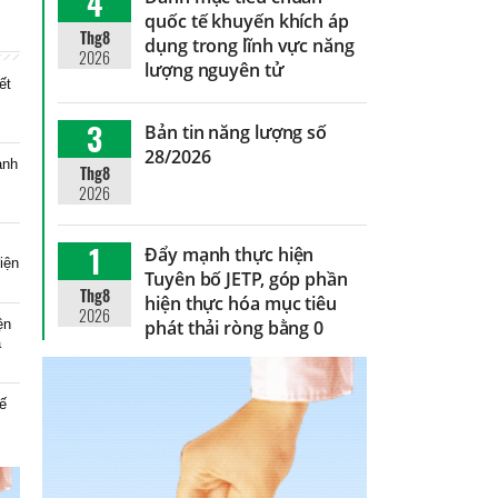
4
quốc tế khuyến khích áp
Thg8
dụng trong lĩnh vực năng
2026
lượng nguyên tử
ết
3
Bản tin năng lượng số
28/2026
anh
Thg8
2026
1
Đẩy mạnh thực hiện
iện
Tuyên bố JETP, góp phần
Thg8
hiện thực hóa mục tiêu
2026
ện
phát thải ròng bằng 0
à
ế