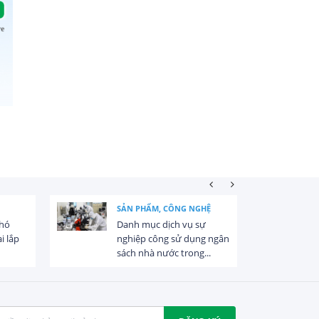
SẢN PHẨM, CÔNG NGHỆ
khó
Danh mục dịch vụ sự
i lắp
nghiệp công sử dụng ngân
sách nhà nước trong...