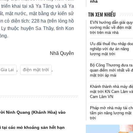
nhà
triển khai tại xã Ya Tăng và xã Ya
đất, mặt nước, mặt bằng dự kiến sử
TIN XEM NHIỀU
n có diện tích: 228 ha (trên lòng hồ
EVN hướng dẫn giải quy
vướng mắc về điện mặt
 Ly thuộc huyện Sa Thầy, tỉnh Kon
trời trên mái nhà
đồng.
Ưu đãi thuế thu nhập do
nghiệp với dự án năng
Nhã Quyên
lượng mặt trời
Bộ Công Thương đưa ra
Gia Lai
,
điện mặt trời
,
quan điểm mới nhất về đ
mặt trời áp mái
Khánh thành nhà máy đi
mặt trời KN Cam Lâm v
Cam Lâm VN
Pháp mở nhà máy tái ch
trời Ninh Quang (Khánh Hòa) vào
tấm pin năng lượng mặt
trời
i tại các mỏ khoáng sản hết hạn