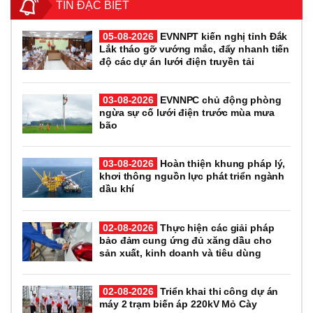
TIN ĐẶC BIỆT
05-08-2026
EVNNPT kiến nghị tỉnh Đắk
Lắk tháo gỡ vướng mắc, đẩy nhanh tiến
độ các dự án lưới điện truyền tải
03-08-2026
EVNNPC chủ động phòng
ngừa sự cố lưới điện trước mùa mưa
bão
03-08-2026
Hoàn thiện khung pháp lý,
khơi thông nguồn lực phát triển ngành
dầu khí
02-08-2026
Thực hiện các giải pháp
bảo đảm cung ứng đủ xăng dầu cho
sản xuất, kinh doanh và tiêu dùng
02-08-2026
Triển khai thi công dự án
máy 2 trạm biến áp 220kV Mỏ Cày