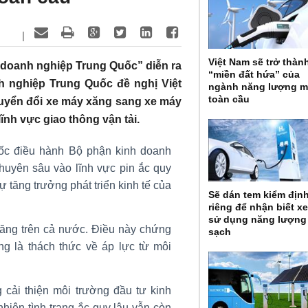
|
Việt Nam sẽ trở thàn
 doanh nghiệp Trung Quốc” diễn ra
“miền đất hứa” của
h nghiệp Trung Quốc đề nghị Việt
ngành năng lượng m
toàn cầu
huyển đổi xe máy xăng sang xe máy
ĩnh vực giao thông vận tải.
ốc điều hành Bộ phận kinh doanh
huyên sâu vào lĩnh vực pin ắc quy
 tăng trưởng phát triển kinh tế của
Sẽ dán tem kiểm địn
riêng để nhận biết x
sử dụng năng lượng
xăng trên cả nước. Điều này chứng
sạch
ũng là thách thức về áp lực từ môi
ải thiện môi trường đầu tư kinh
hiên tình trạng ắc quy lậu vẫn còn