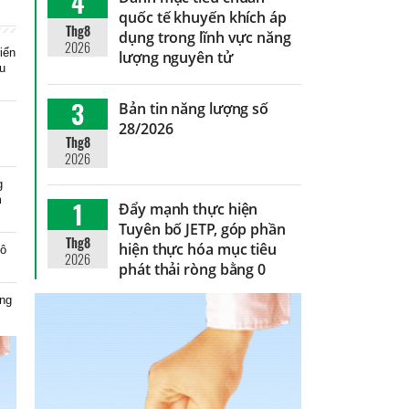
4
quốc tế khuyến khích áp
Thg8
dụng trong lĩnh vực năng
2026
riển
lượng nguyên tử
ầu
3
Bản tin năng lượng số
28/2026
Thg8
2026
g
m
1
Đẩy mạnh thực hiện
Tuyên bố JETP, góp phần
Thg8
hiện thực hóa mục tiêu
tô
2026
phát thải ròng bằng 0
ăng