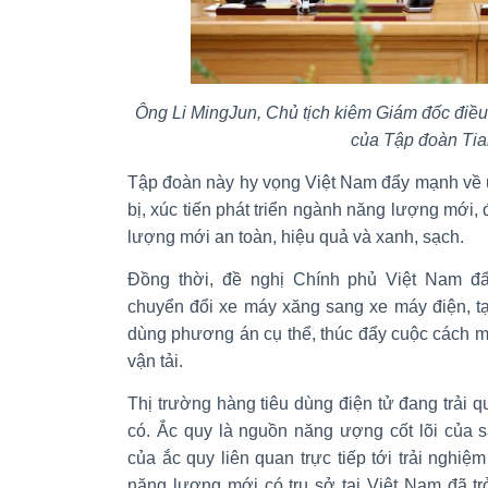
Ông Li MingJun, Chủ tịch kiêm Giám đốc điề
của Tập đoàn Ti
Tập đoàn này hy vọng Việt Nam đẩy mạnh về 
bị, xúc tiến phát triển ngành năng lượng mới
lượng mới an toàn, hiệu quả và xanh, sạch.
Đồng thời, đề nghị Chính phủ Việt Nam đẩy
chuyển đổi xe máy xăng sang xe máy điện, t
dùng phương án cụ thể, thúc đẩy cuộc cách m
vận tải.
Thị trường hàng tiêu dùng điện tử đang trải 
có. Ắc quy là nguồn năng ượng cốt lõi của 
của ắc quy liên quan trực tiếp tới trải nghiệ
năng lượng mới có trụ sở tại Việt Nam đã t