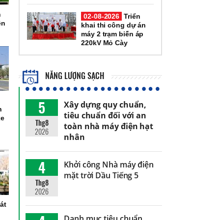
h
02-08-2026
Triển
ện
khai thi công dự án
máy 2 trạm biến áp
220kV Mỏ Cày
NĂNG LƯỢNG SẠCH
5
Xây dựng quy chuẩn,
n
tiêu chuẩn đối với an
xe
Thg8
toàn nhà máy điện hạt
2026
nhân
4
Khởi công Nhà máy điện
mặt trời Dầu Tiếng 5
Thg8
2026
át
Danh mục tiêu chuẩn