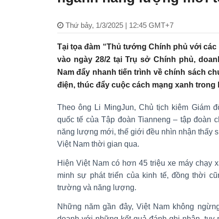
Thứ bảy, 1/3/2025 | 12:45 GMT+7
Tại tọa đàm “Thủ tướng Chính phủ với các
vào ngày 28/2 tại Trụ sở Chính phủ, doan
Nam đẩy nhanh tiến trình về chính sách c
điện, thúc đẩy cuộc cách mạng xanh trong l
Theo ông Li MingJun, Chủ tịch kiêm Giám đ
quốc tế của Tập đoàn Tianneng – tập đoàn c
năng lượng mới, thế giới đều nhìn nhận thấy sự
Việt Nam thời gian qua.
Hiện Việt Nam có hơn 45 triệu xe máy chạy 
minh sự phát triển của kinh tế, đồng thời c
trường và năng lượng.
Những năm gần đây, Việt Nam không ngừng c
doanh với những kết quả đánh ghi nhận, tuy n