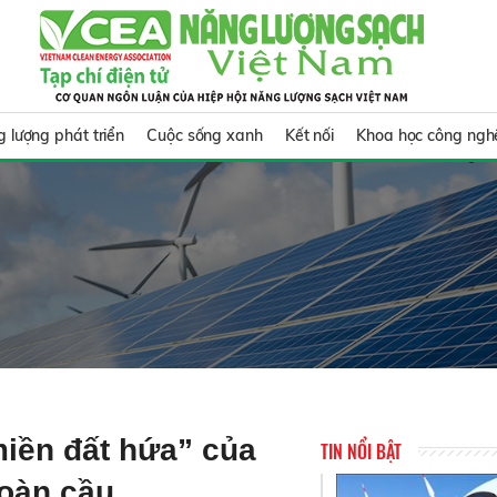
 lượng phát triển
Cuộc sống xanh
Kết nối
Khoa học công ngh
miền đất hứa” của
TIN NỔI BẬT
oàn cầu