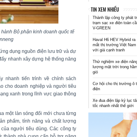
TIN XEM NHIỀU
Thành lập công ty phát t
trạm sạc xe điện toàn c
V-GREEN
u hành Bộ phận kinh doanh quốc tế
anneng
Haval H6 HEV Hybrid ra
mắt thị trường Việt Nam
với giá cạnh tranh
ứng dụng nguồn điện lưu trữ và dự
, đẩy nhanh xây dựng hệ thống năng
Thử nghiệm xe điện năn
lượng mặt trời trong hầ
gió
 nhanh tiến trình về chính sách
Cơ hội cho thị trường ô 
ạo cho doanh nghiệp và người tiêu
điện
ạng xanh trong lĩnh vực giao thông
Xe đua điện lập kỷ lục t
tốc nhanh nhất thế giới
qua một làn sóng đổi mới chưa từng
sản phẩm, tính năng và chất lượng
m của người tiêu dùng. Các công ty
rở thành nhà cung cấp hỗ trợ năng