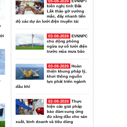
05-08-2026
EVNNPT
kiến nghị tỉnh Đắk
Lắk tháo gỡ vướng
mắc, đẩy nhanh tiến
độ các dự án lưới điện truyền tải
h
ới
03-08-2026
EVNNPC
chủ động phòng
ngừa sự cố lưới điện
trước mùa mưa bão
03-08-2026
Hoàn
thiện khung pháp lý,
khơi thông nguồn
h
lực phát triển ngành
e
dầu khí
02-08-2026
Thực
hiện các giải pháp
bảo đảm cung ứng
đủ xăng dầu cho sản
xuất, kinh doanh và tiêu dùng