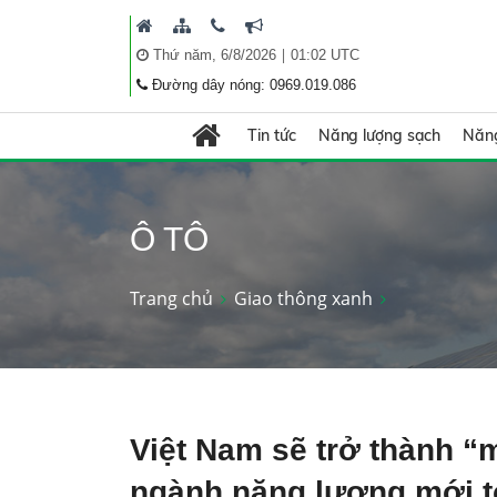
|
Thứ năm, 6/8/2026
01:02 UTC
Đường dây nóng: 0969.019.086
Tin tức
Năng lượng sạch
Năng
Ô TÔ
Trang chủ
Giao thông xanh
Việt Nam sẽ trở thành “
ngành năng lượng mới t