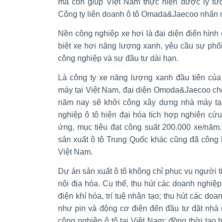
mà còn giúp Việt Nam thực hiện được lý tưở
Công ty liên doanh ô tô Omada&Jaecoo nhấn
Nền công nghiệp xe hơi là đại diện điển hình 
biệt xe hơi năng lượng xanh, yêu cầu sự phố
công nghiệp và sự đầu tư dài hạn.
Là công ty xe năng lượng xanh đầu tiên củ
máy tại Việt Nam, đại diện Omoda&Jaecoo cho 
năm nay sẽ khởi công xây dựng nhà máy tại
nghiệp ô tô hiện đại hóa tích hợp nghiên cứu,
ứng, mục tiêu đạt công suất 200.000 xe/năm
sản xuất ô tô Trung Quốc khác cũng đã công
Việt Nam.
Dự án sản xuất ô tô không chỉ phục vụ người 
nội địa hóa. Cụ thể, thu hút các doanh nghiệp
điện khí hóa, trí tuệ nhân tạo; thu hút các do
như pin và động cơ điện đến đầu tư đặt nhà 
công nghiệp ô tô tại Việt Nam; đồng thời tạo