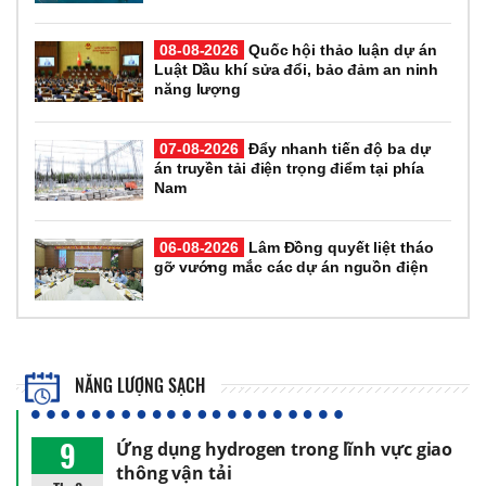
08-08-2026
Quốc hội thảo luận dự án
Luật Dầu khí sửa đổi, bảo đảm an ninh
năng lượng
07-08-2026
Đẩy nhanh tiến độ ba dự
án truyền tải điện trọng điểm tại phía
Nam
06-08-2026
Lâm Đồng quyết liệt tháo
gỡ vướng mắc các dự án nguồn điện
NĂNG LƯỢNG SẠCH
9
Ứng dụng hydrogen trong lĩnh vực giao
thông vận tải