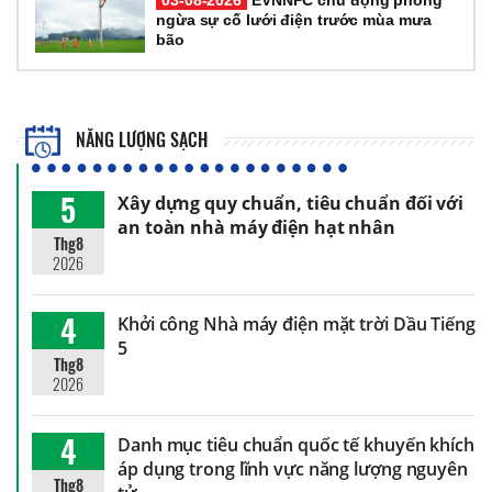
03-08-2026
EVNNPC chủ động phòng
ngừa sự cố lưới điện trước mùa mưa
bão
NĂNG LƯỢNG SẠCH
5
Xây dựng quy chuẩn, tiêu chuẩn đối với
an toàn nhà máy điện hạt nhân
Thg8
2026
4
Khởi công Nhà máy điện mặt trời Dầu Tiếng
5
Thg8
2026
4
Danh mục tiêu chuẩn quốc tế khuyến khích
áp dụng trong lĩnh vực năng lượng nguyên
Thg8