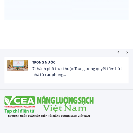
NƯỚC
HOẠT ĐỘNG
phố trực thuộc Trung ương quyết tâm bứt
Tổng vốn F
c phong...
USD trong 