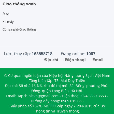
Giao thông xanh
Ô tô
Xe máy
Công nghệ Giao thông
Lượt truy cập:
Đang online:
163558718
1087
Địa chỉ
Điện thoại
Email
© Cơ quan ngôn luận của Hiệp hội Năng lượng Sạch Việt Nam
Tổng biên tập: TS. Mai Duy Thiện
Địa chỉ: Số nhà 16-N6, khu đô thị mới Sài Đồng, phường Phúc
Đồng, quận Long Biên, Hà Nội.
Email: Tapchinlsvn@gmail.com - Điện thoại: 024.6659.3553 -
Đường dây nóng: 0969.019.086
Giấy phép số 167/GP-BTTTT cấp ngày 26/04/2019 của Bộ
Thông tin và Truyền thông.