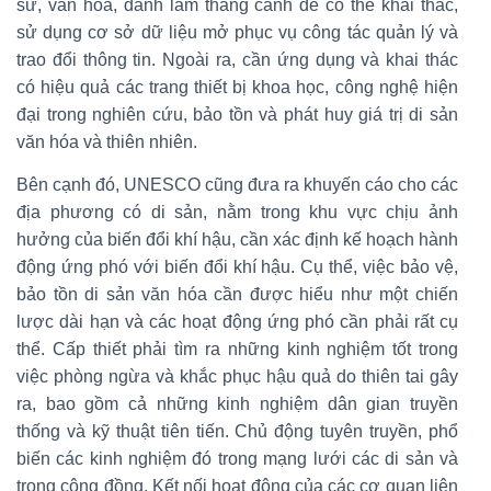
sử, văn hóa, danh lam thắng cảnh để có thể khai thác,
sử dụng cơ sở dữ liệu mở phục vụ công tác quản lý và
trao đổi thông tin. Ngoài ra, cần ứng dụng và khai thác
có hiệu quả các trang thiết bị khoa học, công nghệ hiện
đại trong nghiên cứu, bảo tồn và phát huy giá trị di sản
văn hóa và thiên nhiên.
Bên cạnh đó, UNESCO cũng đưa ra khuyến cáo cho các
địa phương có di sản, nằm trong khu vực chịu ảnh
hưởng của biến đổi khí hậu, cần xác định kế hoạch hành
động ứng phó với biến đổi khí hậu. Cụ thể, việc bảo vệ,
bảo tồn di sản văn hóa cần được hiểu như một chiến
lược dài hạn và các hoạt động ứng phó cần phải rất cụ
thể. Cấp thiết phải tìm ra những kinh nghiệm tốt trong
việc phòng ngừa và khắc phục hậu quả do thiên tai gây
ra, bao gồm cả những kinh nghiệm dân gian truyền
thống và kỹ thuật tiên tiến. Chủ động tuyên truyền, phổ
biến các kinh nghiệm đó trong mạng lưới các di sản và
trong cộng đồng. Kết nối hoạt động của các cơ quan liên